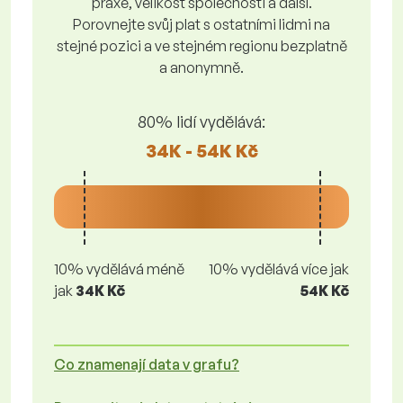
praxe, velikost společnosti a další.
Porovnejte svůj plat s ostatními lidmi na
stejné pozici a ve stejném regionu bezplatně
a anonymně.
80% lidí vydělává:
34K - 54K Kč
10% vydělává méně
10% vydělává více jak
jak
34K Kč
54K Kč
Co znamenají data v grafu?