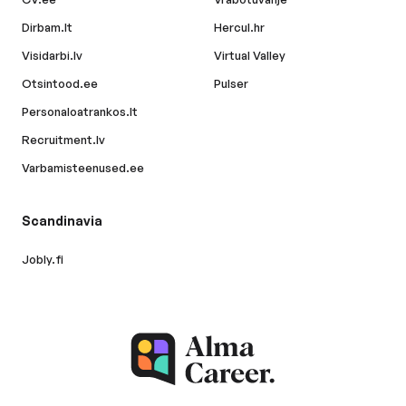
Dirbam.lt
Hercul.hr
Visidarbi.lv
Virtual Valley
Otsintood.ee
Pulser
Personaloatrankos.lt
Recruitment.lv
Varbamisteenused.ee
Scandinavia
Jobly.fi