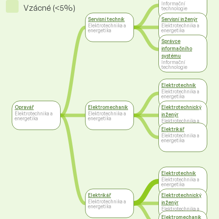
Informační
Vzácné (<5%)
technologie
Servisní technik
Servisní inženýr
Elektrotechnika a
Elektrotechnika a
energetika
energetika
Správce
informačního
systému
Informační
technologie
Elektrotechnik
Elektrotechnika a
energetika
Opravář
Elektromechanik
Elektrotechnický
Elektrotechnika a
Elektrotechnika a
inženýr
energetika
energetika
Elektrotechnika a
energetika
Elektrikář
Elektrotechnika a
energetika
Elektrotechnik
Elektrotechnika a
energetika
Elektrikář
Elektrotechnický
Elektrotechnika a
inženýr
energetika
Elektrotechnika a
energetika
Elektromechanik