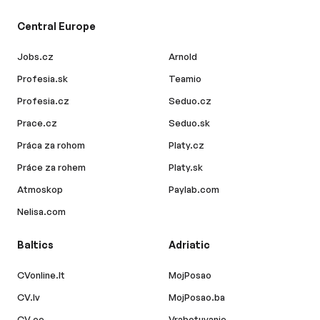
Central Europe
Jobs.cz
Arnold
Profesia.sk
Teamio
Profesia.cz
Seduo.cz
Prace.cz
Seduo.sk
Práca za rohom
Platy.cz
Práce za rohem
Platy.sk
Atmoskop
Paylab.com
Nelisa.com
Baltics
Adriatic
CVonline.lt
MojPosao
CV.lv
MojPosao.ba
CV.ee
Vrabotuvanje