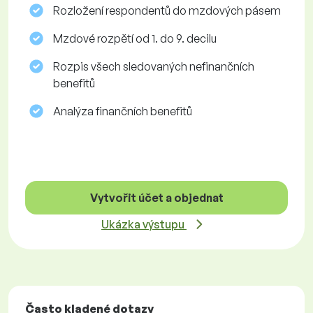
Rozložení respondentů do mzdových pásem
Mzdové rozpětí od 1. do 9. decilu
Rozpis všech sledovaných nefinančních
benefitů
Analýza finančních benefitů
Vytvořit účet a objednat
Ukázka výstupu
Často kladené dotazy