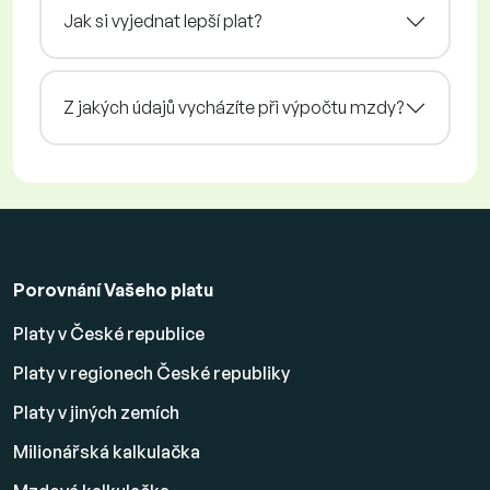
Jak si vyjednat lepší plat?
Z jakých údajů vycházíte při výpočtu mzdy?
Porovnání Vašeho platu
Platy v České republice
Platy v regionech České republiky
Platy v jiných zemích
Milionářská kalkulačka