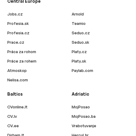
Central Europe
Jobs.cz
Arnold
Profesia.sk
Teamio
Profesia.cz
Seduo.cz
Prace.cz
Seduo.sk
Práca za rohom
Platy.cz
Práce za rohem
Platy.sk
Atmoskop
Paylab.com
Nelisa.com
Baltics
Adriatic
CVonline.lt
MojPosao
CV.lv
MojPosao.ba
CV.ee
Vrabotuvanje
Dirbam.lt
Hercul.hr