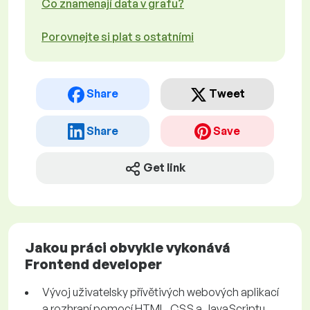
Co znamenají data v grafu?
Porovnejte si plat s ostatními
Share
Tweet
Share
Save
Get link
Jakou práci obvykle vykonává
Frontend developer
Vývoj uživatelsky přívětivých webových aplikací
a rozhraní pomocí HTML, CSS a JavaScriptu.