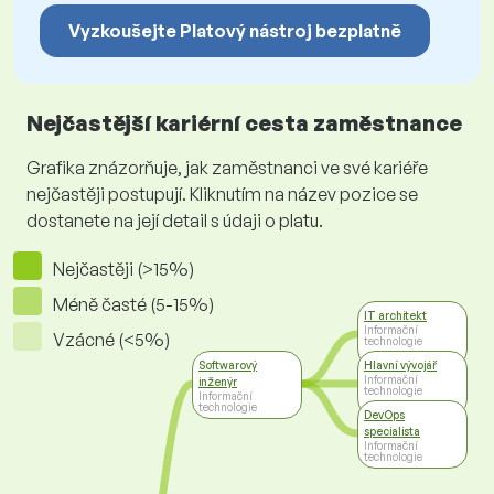
Vyzkoušejte Platový nástroj bezplatně
Nejčastější kariérní cesta zaměstnance
Grafika znázorňuje, jak zaměstnanci ve své kariéře
nejčastěji postupují. Kliknutím na název pozice se
dostanete na její detail s údaji o platu.
Nejčastěji (>15%)
Méně časté (5-15%)
IT architekt
Informační
Vzácné (<5%)
technologie
Softwarový
Hlavní vývojář
Informační
inženýr
technologie
Informační
technologie
DevOps
specialista
Informační
technologie