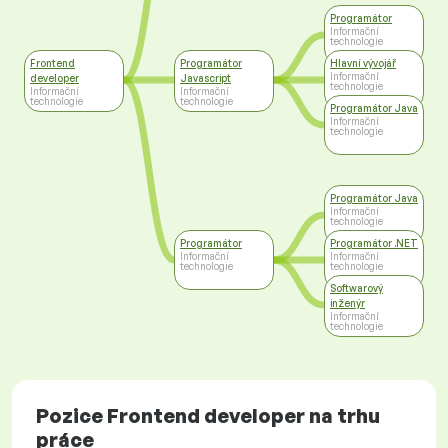
Programátor
Informační
technologie
Frontend
Programátor
Hlavní vývojář
Informační
developer
Javascript
technologie
Informační
Informační
technologie
technologie
Programátor Java
Informační
technologie
Programátor Java
Informační
technologie
Programátor
Programátor .NET
Informační
Informační
technologie
technologie
Softwarový
inženýr
Informační
technologie
Pozice Frontend developer na trhu
práce