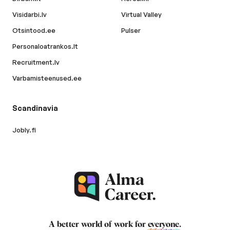
Visidarbi.lv
Virtual Valley
Otsintood.ee
Pulser
Personaloatrankos.lt
Recruitment.lv
Varbamisteenused.ee
Scandinavia
Jobly.fi
A better world of work for
everyone
.