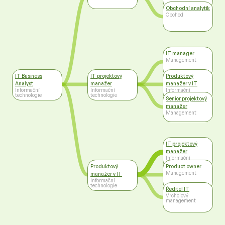
Obchodní analytik
Obchod
IT manager
Management
IT Business
IT projektový
Produktový
Analyst
manažer
manažer v IT
Informační
Informační
Informační
technologie
technologie
technologie
Senior projektový
manažer
Management
IT projektový
manažer
Informační
technologie
Produktový
Product owner
Management
manažer v IT
Informační
technologie
Ředitel IT
Vrcholový
management