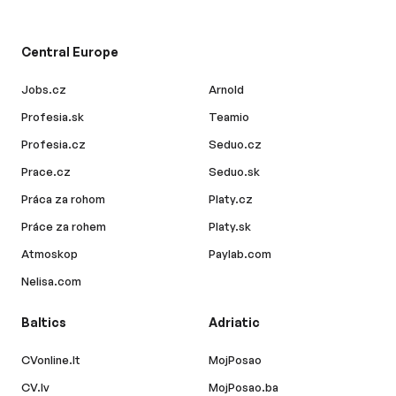
Central Europe
Jobs.cz
Arnold
Profesia.sk
Teamio
Profesia.cz
Seduo.cz
Prace.cz
Seduo.sk
Práca za rohom
Platy.cz
Práce za rohem
Platy.sk
Atmoskop
Paylab.com
Nelisa.com
Baltics
Adriatic
CVonline.lt
MojPosao
CV.lv
MojPosao.ba