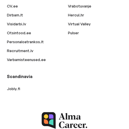
CV.ee
Vrabotuvanje
Dirbam.lt
Hercul.hr
Visidarbi.lv
Virtual Valley
Otsintood.ee
Pulser
Personaloatrankos.lt
Recruitment.lv
Varbamisteenused.ee
Scandinavia
Jobly.fi