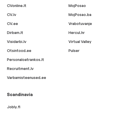
CVonline.lt
MojPosao
CV.lv
MojPosao.ba
CV.ee
Vrabotuvanje
Dirbam.lt
Hercul.hr
Visidarbi.lv
Virtual Valley
Otsintood.ee
Pulser
Personaloatrankos.lt
Recruitment.lv
Varbamisteenused.ee
Scandinavia
Jobly.fi