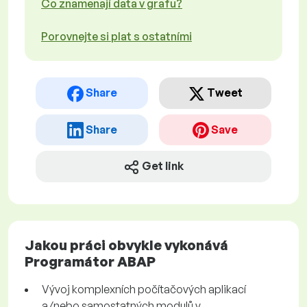
Co znamenají data v grafu?
Porovnejte si plat s ostatními
Share
Tweet
Share
Save
Get link
Jakou práci obvykle vykonává
Programátor ABAP
Vývoj komplexních počítačových aplikací
a/nebo samostatných modulů v