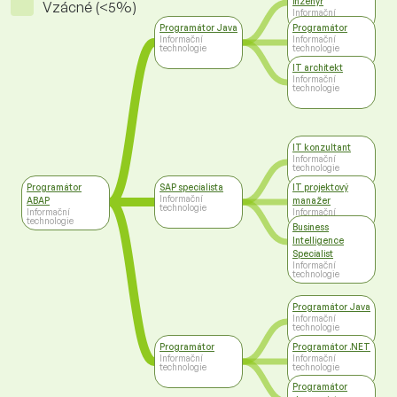
inženýr
Vzácné (<5%)
Informační
technologie
Programátor Java
Programátor
Informační
Informační
technologie
technologie
IT architekt
Informační
technologie
IT konzultant
Informační
technologie
Programátor
SAP specialista
IT projektový
Informační
ABAP
manažer
technologie
Informační
Informační
technologie
technologie
Business
Intelligence
Specialist
Informační
technologie
Programátor Java
Informační
technologie
Programátor
Programátor .NET
Informační
Informační
technologie
technologie
Programátor