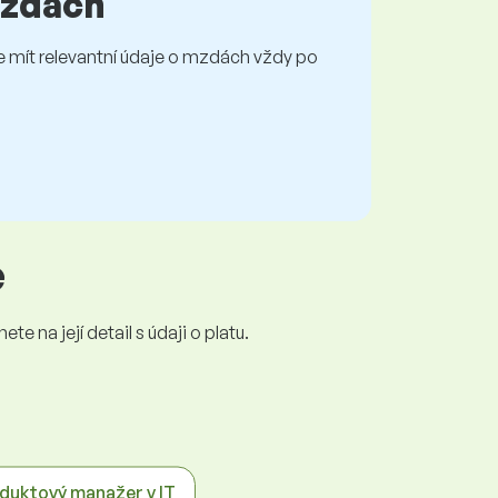
 mzdách
mít relevantní údaje o mzdách vždy po
e
e na její detail s údaji o platu.
duktový manažer v IT