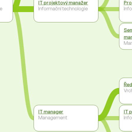
IT projektový manažer
Pro
ie
Informační technologie
Inf
Sen
ma
Ma
Řed
Vrc
IT manager
IT 
Management
Inf