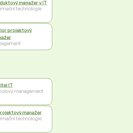
duktový manažer v IT
ormační technologie
ior projektový
nažer
nagement
itel IT
holový management
projektový manažer
ormační technologie