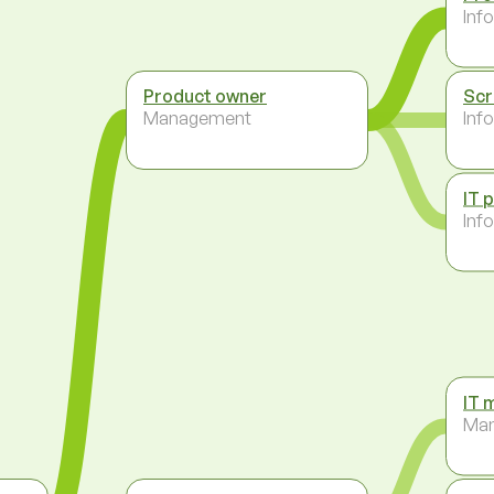
Inf
Product owner
Scr
Management
Inf
IT 
Inf
IT 
Ma