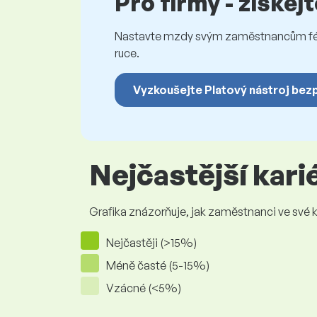
Pro firmy - získej
Nastavte mzdy svým zaměstnancům féro
ruce.
Vyzkoušejte Platový nástroj bez
Nejčastější kar
Grafika znázorňuje, jak zaměstnanci ve své kar
Nejčastěji (>15%)
Méně časté (5-15%)
Vzácné (<5%)