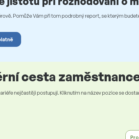
te jistotu při rozhodování o
vě. Pomůže Vám při tom podrobný report, se kterým budete 
platně
iérní cesta zaměstnanc
iéře nejčastěji postupují. Kliknutím na název pozice se dostanet
Pro