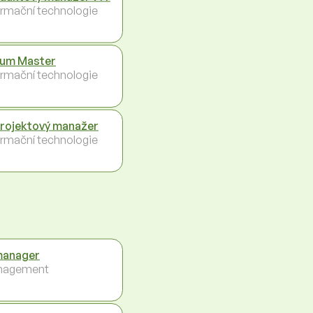
ormační technologie
um Master
ormační technologie
projektový manažer
ormační technologie
manager
nagement