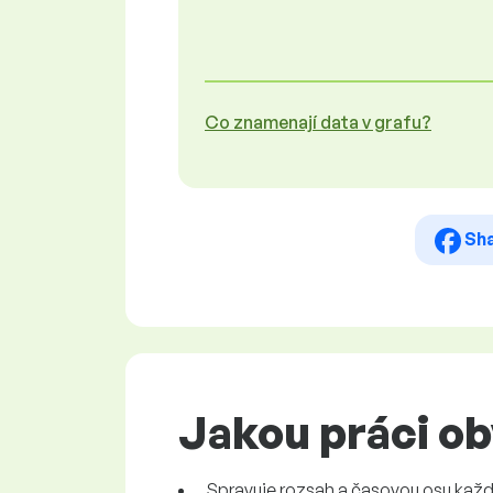
Co znamenají data v grafu?
Sh
Jakou práci o
Spravuje rozsah a časovou osu každ