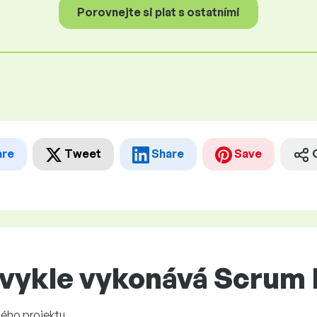
Porovnejte si plat s ostatními
are
Tweet
Share
Save
bvykle vykonává Scrum
ého projektu.