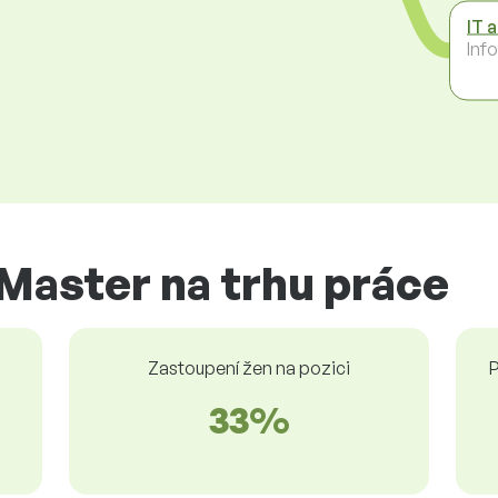
IT 
Inf
Master na trhu práce
Zastoupení žen na pozici
P
33%