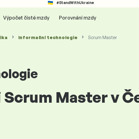
#StandWithUkraine
Výpočet čisté mzdy
Porovnání mzdy
ika
Informační technologie
Scrum Master
ologie
ci Scrum Master v Č