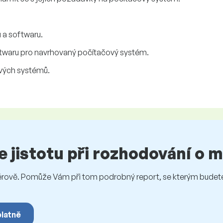
 a softwaru.
ftwaru pro navrhovaný počítačový systém.
ových systémů.
te jistotu při rozhodování o
vě. Pomůže Vám při tom podrobný report, se kterým budete 
platně