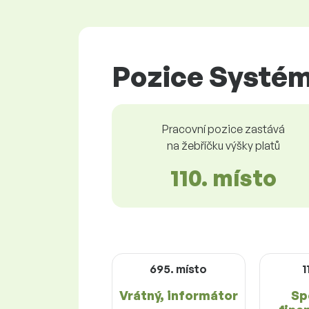
Pozice Systém
Pracovní pozice zastává
na žebříčku výšky platů
110. místo
695. místo
1
Vrátný, informátor
Sp