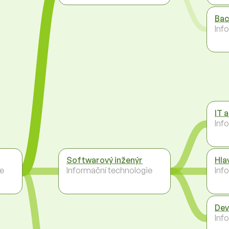
Bac
Inf
IT 
Inf
Softwarový inženýr
Hla
ie
Informační technologie
Inf
Dev
Inf