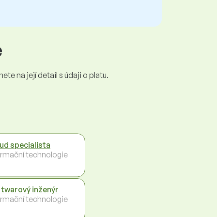
e
e na její detail s údaji o platu.
ud specialista
ormační technologie
twarový inženýr
ormační technologie