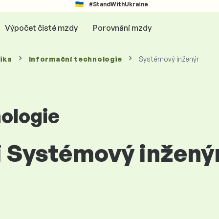
#StandWithUkraine
Výpočet čisté mzdy
Porovnání mzdy
ika
Informační technologie
Systémový inženýr
ologie
ci Systémový inžený