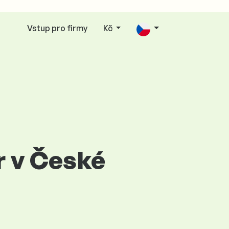
Vstup pro firmy
Kč
r v České