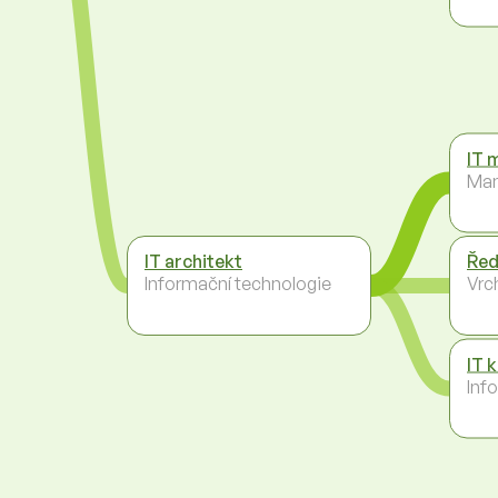
IT 
Ma
IT architekt
Řed
Informační technologie
Vrc
IT 
Inf