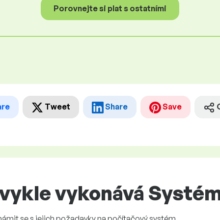
Porovnejte si plat s ostatními
are
Tweet
Share
Save
bvykle vykonává Systém
námit se s jejich požadavky na počítačový systém.