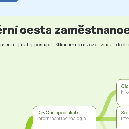
iérní cesta zaměstnanc
iéře nejčastěji postupují. Kliknutím na název pozice se dostanet
Clo
Inf
DevOps specialista
Sof
Informační technologie
Inf