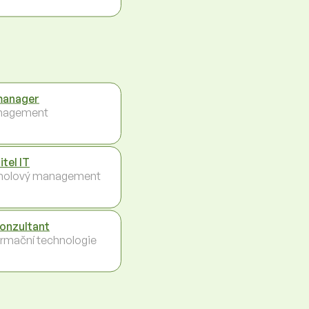
manager
nagement
itel IT
holový management
konzultant
ormační technologie