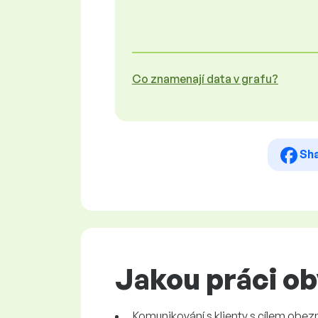
Co znamenají data v grafu?
Sh
Jakou práci o
Komunikování s klienty s cílem obez