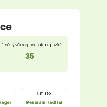
áce
růměrný věk respondenta na pozici
35
o
1. místo
nager
Generální ředitel