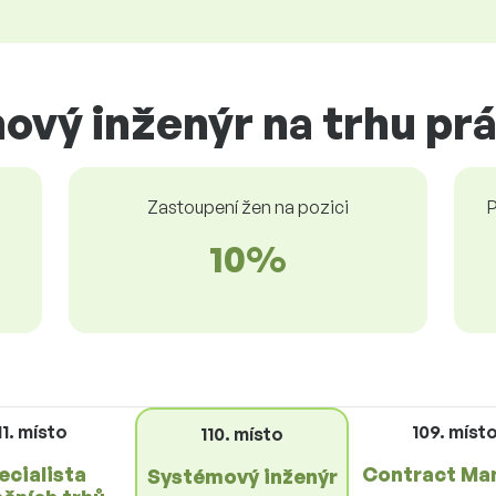
ový inženýr na trhu pr
Zastoupení žen na pozici
P
10%
11. místo
109. míst
110. místo
ecialista
Contract Ma
Systémový inženýr