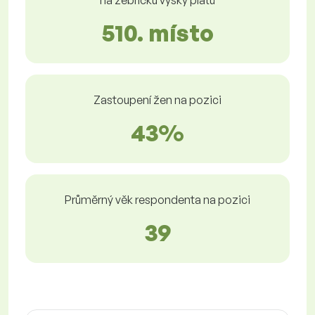
na žebříčku výšky platů
510. místo
Zastoupení žen na pozici
43%
Průměrný věk respondenta na pozici
39