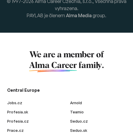
© 1997-2026 Alma Career Czechia, s.r.o., Všechna práva
vyhrazena.
PAYLAB je členem
Alma Media
group.
We are a member of
Alma Career
family.
Central Europe
Jobs.cz
Arnold
Profesia.sk
Teamio
Profesia.cz
Seduo.cz
Prace.cz
Seduo.sk