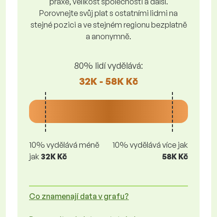
praxe, velikost společnosti a další.
Porovnejte svůj plat s ostatními lidmi na
stejné pozici a ve stejném regionu bezplatně
a anonymně.
80% lidí vydělává:
32K - 58K Kč
10% vydělává méně
10% vydělává více jak
jak
32K Kč
58K Kč
Co znamenají data v grafu?