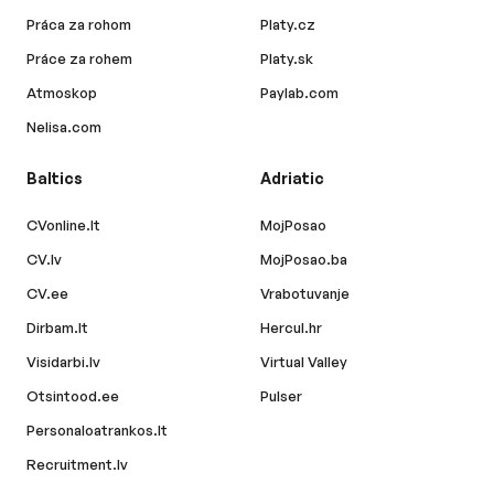
Práca za rohom
Platy.cz
Práce za rohem
Platy.sk
Atmoskop
Paylab.com
Nelisa.com
Baltics
Adriatic
CVonline.lt
MojPosao
CV.lv
MojPosao.ba
CV.ee
Vrabotuvanje
Dirbam.lt
Hercul.hr
Visidarbi.lv
Virtual Valley
Otsintood.ee
Pulser
Personaloatrankos.lt
Recruitment.lv