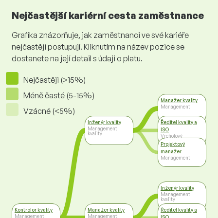
Nejčastější kariérní cesta zaměstnance
Grafika znázorňuje, jak zaměstnanci ve své kariéře
nejčastěji postupují. Kliknutím na název pozice se
dostanete na její detail s údaji o platu.
Nejčastěji (>15%)
Méně časté (5-15%)
Manažer kvality
Management
Vzácné (<5%)
Inženýr kvality
Ředitel kvality a
Management
ISO
kvality
Vrcholový
management
Projektový
manažer
Management
Inženýr kvality
Management
kvality
Kontrolor kvality
Manažer kvality
Ředitel kvality a
Management
Management
ISO