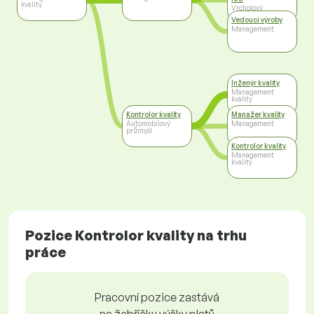
kvality
Vrcholový
management
Vedoucí výroby
Management
Inženýr kvality
Management
kvality
Kontrolor kvality
Manažer kvality
Automobilový
Management
průmysl
Kontrolor kvality
Management
kvality
Pozice Kontrolor kvality na trhu
práce
Pracovní pozice zastává