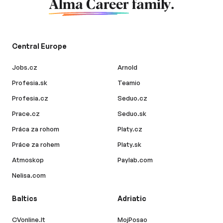
Alma Career
family.
Central Europe
Jobs.cz
Arnold
Profesia.sk
Teamio
Profesia.cz
Seduo.cz
Prace.cz
Seduo.sk
Práca za rohom
Platy.cz
Práce za rohem
Platy.sk
Atmoskop
Paylab.com
Nelisa.com
Baltics
Adriatic
CVonline.lt
MojPosao