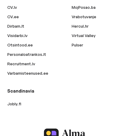
CV.lv
MojPosao.ba
CV.ee
Vrabotuvanje
Dirbam.lt
Hercul.hr
Visidarbi.lv
Virtual Valley
Otsintood.ee
Pulser
Personaloatrankos.lt
Recruitment.lv
Varbamisteenused.ee
Scandinavia
Jobly.fi