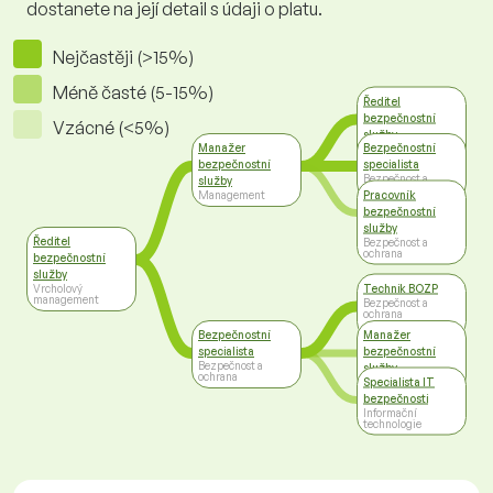
dostanete na její detail s údaji o platu.
Nejčastěji (>15%)
Méně časté (5-15%)
Ředitel
bezpečnostní
Vzácné (<5%)
služby
Manažer
Bezpečnostní
Vrcholový
management
bezpečnostní
specialista
Bezpečnost a
služby
ochrana
Pracovník
Management
bezpečnostní
služby
Ředitel
Bezpečnost a
ochrana
bezpečnostní
služby
Technik BOZP
Vrcholový
management
Bezpečnost a
ochrana
Bezpečnostní
Manažer
specialista
bezpečnostní
Bezpečnost a
služby
ochrana
Specialista IT
Management
bezpečnosti
Informační
technologie