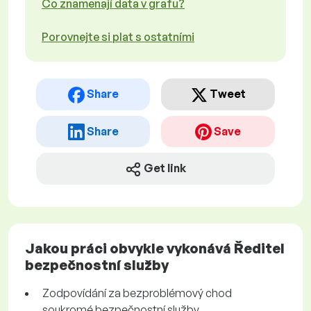
Co znamenají data v grafu?
Porovnejte si plat s ostatními
Share
Tweet
Share
Save
Get link
Jakou práci obvykle vykonává Ředitel
bezpečnostní služby
Zodpovídání za bezproblémový chod
soukromé bezpečnostní služby.