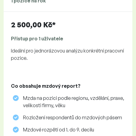
1 pozice na rok
2 500,00 Kč*
Přístup pro 1 uživatele
Ideální pro jednorázovou analýzu konkrétní pracovní
pozice.
Co obsahuje mzdový report?
Mzda na pozici podle regionu, vzdělání, praxe,
velikosti firmy, věku
Rozložení respondentů do mzdových pásem
Mzdové rozpětí od 1. do 9. decilu