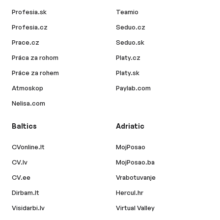
Profesia.sk
Teamio
Profesia.cz
Seduo.cz
Prace.cz
Seduo.sk
Práca za rohom
Platy.cz
Práce za rohem
Platy.sk
Atmoskop
Paylab.com
Nelisa.com
Baltics
Adriatic
CVonline.lt
MojPosao
CV.lv
MojPosao.ba
CV.ee
Vrabotuvanje
Dirbam.lt
Hercul.hr
Visidarbi.lv
Virtual Valley