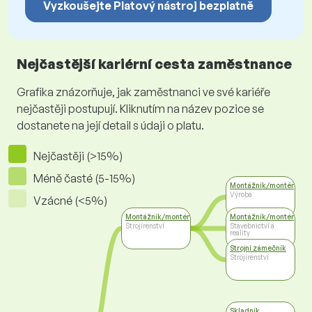
Vyzkoušejte Platový nástroj bezplatně
Nejčastější kariérní cesta zaměstnance
Grafika znázorňuje, jak zaměstnanci ve své kariéře
nejčastěji postupují. Kliknutím na název pozice se
dostanete na její detail s údaji o platu.
Nejčastěji (>15%)
Méně časté (5-15%)
Montážník/montér
Výroba
Vzácné (<5%)
Montážník/montér
Montážník/montér
Strojírenství
Stavebnictví a
reality
Strojní zámečník
Strojírenství
Skladník