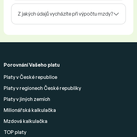
Z jakých údajů vycházíte při výpočtu mzdy?
Porovnání Vašeho platu
Platy v České republice
Platy v regionech České republiky
Platy v jiných zemích
Milionářská kalkulačka
Mzdová kalkulačka
TOP platy