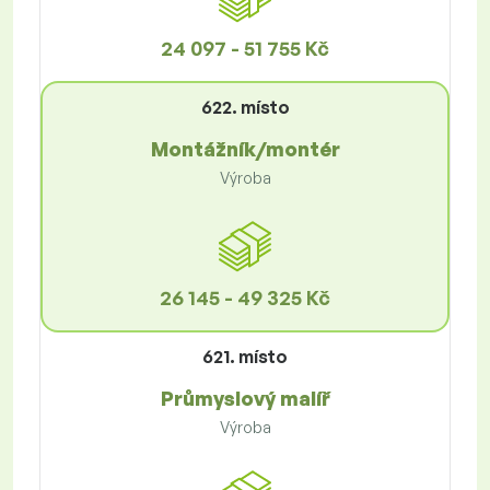
24 097 - 51 755 Kč
622. místo
Montážník/montér
Výroba
26 145 - 49 325 Kč
621. místo
Průmyslový malíř
Výroba