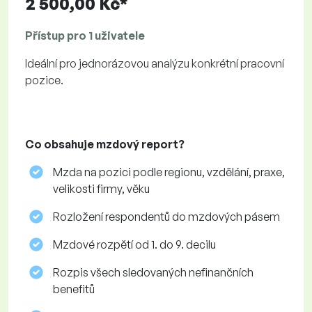
2 500,00 Kč*
Přístup pro 1 uživatele
Ideální pro jednorázovou analýzu konkrétní pracovní
pozice.
Co obsahuje mzdový report?
Mzda na pozici podle regionu, vzdělání, praxe,
velikosti firmy, věku
Rozložení respondentů do mzdových pásem
Mzdové rozpětí od 1. do 9. decilu
Rozpis všech sledovaných nefinančních
benefitů