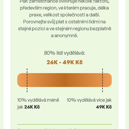
Plat zaměstnance ovlivňuje několik faktorů,
především region, ve kterém pracuje, délka
praxe, velikost společnosti a další.
Porovnejte svůj plat s ostatními lidmi na
stejné pozici a ve stejném regionu bezplatně
a anonymně.
80% lidí vydělává:
26K - 49K Kč
10% vydělává méně
10% vydělává více jak
jak
26K Kč
49K Kč