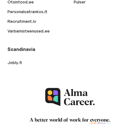
Otsintood.ee
Pulser
Personaloatrankos.lt
Recruitment.lv
Varbamisteenused.ee
Scandinavia
Jobly.fi
A better world of work for
everyone
.