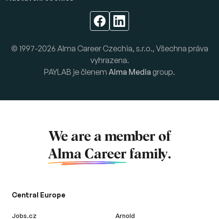
© 1997-2026 Alma Career Czechia, s.r.o., Všechna práva
vyhrazena.
PAYLAB je členem
Alma Media
group.
We are a member of
Alma Career
family.
Central Europe
Jobs.cz
Arnold