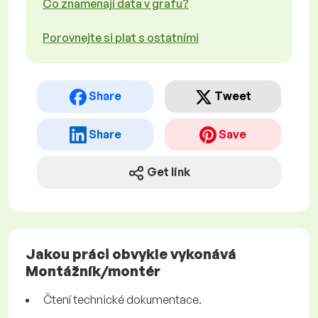
Co znamenají data v grafu?
Porovnejte si plat s ostatními
Share
Tweet
Share
Save
Get link
Jakou práci obvykle vykonává
Montážník/montér
Čtení technické dokumentace.