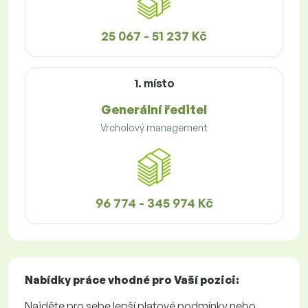
25 067 - 51 237 Kč
1. místo
Generální ředitel
Vrcholový management
96 774 - 345 974 Kč
Nabídky práce
vhodné pro Vaší pozici:
Najděte pro sebe lepší platové podmínky nebo