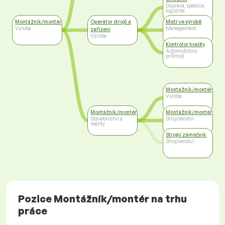
Doprava, spedice,
logistika
Montážník/montér
Operátor strojů a
Mistr ve výrobě
Výroba
Management
zařízení
Výroba
Kontrolor kvality
Automobilový
průmysl
Montážník/montér
Výroba
Montážník/montér
Montážník/montér
Stavebnictví a
Strojírenství
reality
Strojní zámečník
Strojírenství
Pozice Montážník/montér na trhu
práce