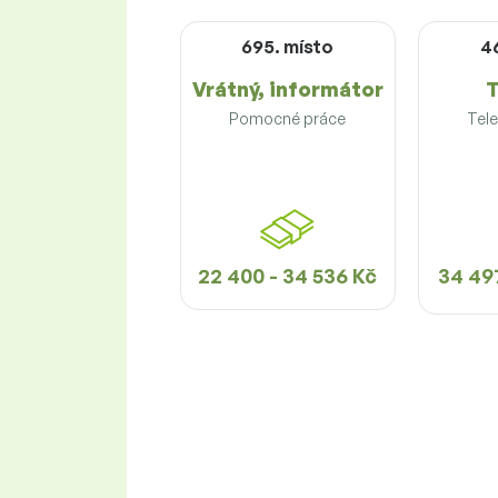
695. místo
4
Vrátný, informátor
T
Pomocné práce
Tel
22 400 - 34 536 Kč
34 497