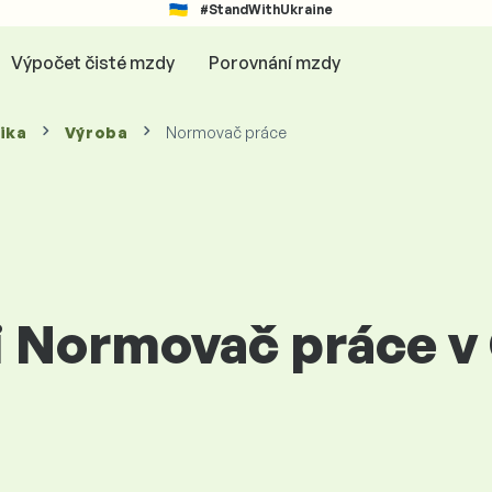
#StandWithUkraine
Výpočet čisté mzdy
Porovnání mzdy
ika
Výroba
Normovač práce
ci Normovač práce v