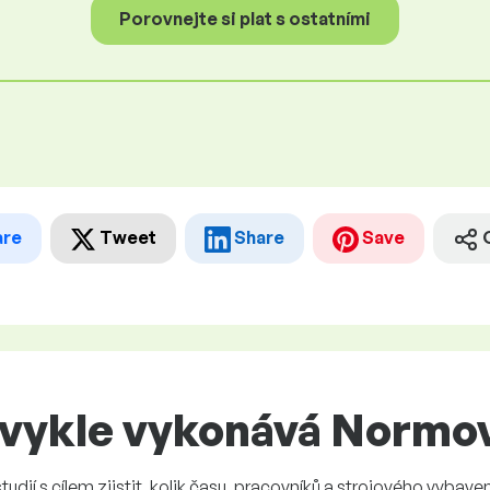
Porovnejte si plat s ostatními
are
Tweet
Share
Save
bvykle vykonává Normo
ií s cílem zjistit, kolik času, pracovníků a strojového vybaven