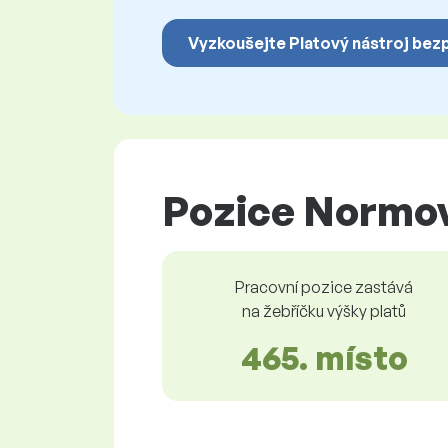
Vyzkoušejte Platový nástroj bez
Pozice Normov
Pracovní pozice zastává
na žebříčku výšky platů
465. místo