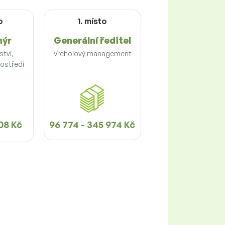
o
1. místo
nýr
Generální ředitel
tví,
Vrcholový management
rostředí
08 Kč
96 774 - 345 974 Kč