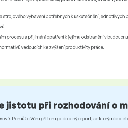
a strojového vybavení potřebných k uskutečnění jednotlivých 
vů.
ím procesu a přijímání opatření k jejímu odstranění v budoucnu
ormativů vedoucích ke zvýšení produktivity práce.
te jistotu při rozhodování o
vě. Pomůže Vám při tom podrobný report, se kterým budete 