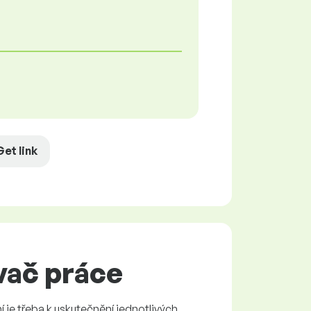
Get link
vač práce
í je třeba k uskutečnění jednotlivých