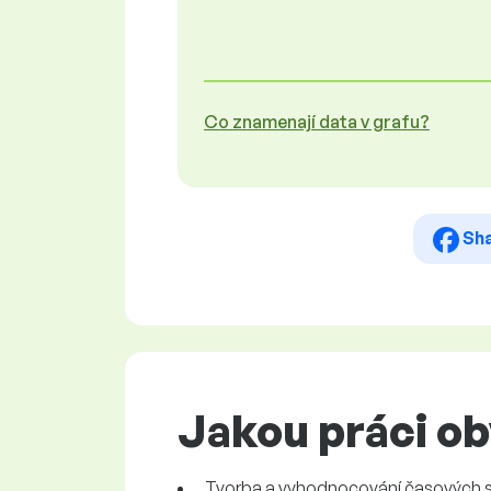
Co znamenají data v grafu?
Sh
Jakou práci o
Tvorba a vyhodnocování časových stud