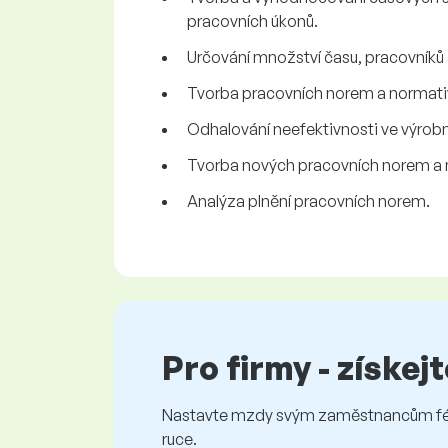
pracovních úkonů.
Určování množství času, pracovníků 
Tvorba pracovních norem a normati
Odhalování neefektivnosti ve výrobn
Tvorba nových pracovních norem a n
Analýza plnění pracovních norem.
Pro firmy - získej
Nastavte mzdy svým zaměstnancům féro
ruce.