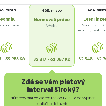
66. místo
464. míst
465. místo
echnik
Lesní inže
Normovač práce
ekomunikace
Vodohospodářs
Výroba
lesnictví, životní p
 - 59 955 Kč
32 348 - 62 9
32 817 - 62 087 Kč
Zdá se vám platový
interval široký?
Průměrný plat ve vašem regionu zjistíte po vyplnění
krátkého dotazníku