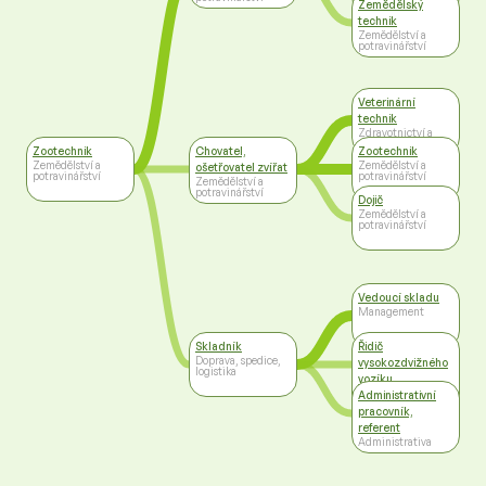
Administrativa
Zemědělský
technik
Zemědělství a
potravinářství
Veterinární
technik
Zdravotnictví a
sociální péče
Zootechnik
Chovatel,
Zootechnik
Zemědělství a
Zemědělství a
ošetřovatel zvířat
potravinářství
potravinářství
Zemědělství a
potravinářství
Dojič
Zemědělství a
potravinářství
Vedoucí skladu
Management
Skladník
Řidič
Doprava, spedice,
vysokozdvižného
logistika
vozíku
Doprava, spedice,
Administrativní
logistika
pracovník,
referent
Administrativa