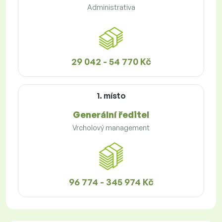
Administrativa
29 042 - 54 770 Kč
1. místo
Generální ředitel
Vrcholový management
96 774 - 345 974 Kč