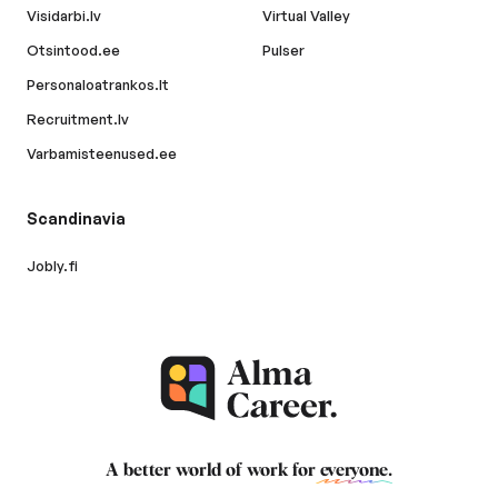
Visidarbi.lv
Virtual Valley
Otsintood.ee
Pulser
Personaloatrankos.lt
Recruitment.lv
Varbamisteenused.ee
Scandinavia
Jobly.fi
A better world of work for
everyone
.