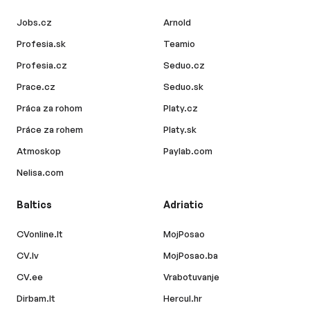
Jobs.cz
Arnold
Profesia.sk
Teamio
Profesia.cz
Seduo.cz
Prace.cz
Seduo.sk
Práca za rohom
Platy.cz
Práce za rohem
Platy.sk
Atmoskop
Paylab.com
Nelisa.com
Baltics
Adriatic
CVonline.lt
MojPosao
CV.lv
MojPosao.ba
CV.ee
Vrabotuvanje
Dirbam.lt
Hercul.hr