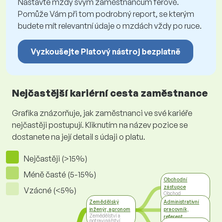
Nastavte mzdy svým zaměstnancům férově.
Pomůže Vám při tom podrobný report, se kterým
budete mít relevantní údaje o mzdách vždy po ruce.
Vyzkoušejte Platový nástroj bezplatně
Nejčastější kariérní cesta zaměstnance
Grafika znázorňuje, jak zaměstnanci ve své kariéře
nejčastěji postupují. Kliknutím na název pozice se
dostanete na její detail s údaji o platu.
Nejčastěji (>15%)
Méně časté (5-15%)
Obchodní
zástupce
Vzácné (<5%)
Obchod
Zemědělský
Administrativní
inženýr, agronom
pracovník,
Zemědělství a
referent
potravinářství