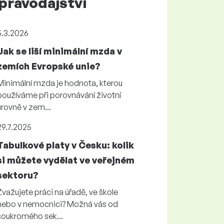
pravodajství
5.3.2026
Jak se liší minimální mzda v
zemích Evropské unie?
Minimální mzda je hodnota, kterou
používáme při porovnávání životní
úrovně v zem...
29.7.2025
Tabulkové platy v Česku: kolik
si můžete vydělat ve veřejném
sektoru?
Zvažujete práci na úřadě, ve škole
nebo v nemocnici? Možná vás od
soukromého sek...