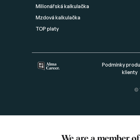
Milionářská kalkulačka
Mzdová kalkulačka
TOP platy
Podmínky produ
klienty
© 
We are a member o