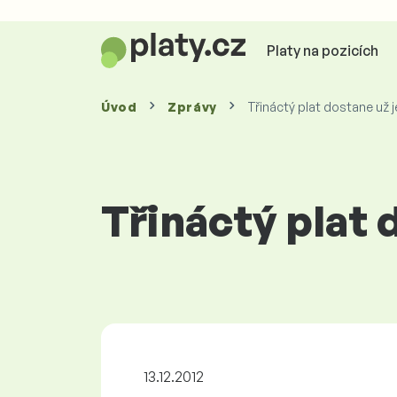
Platy na pozicích
Úvod
Zprávy
Třináctý plat dostane už j
Třináctý plat 
13.12.2012