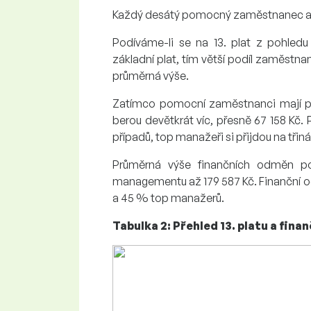
Každý desátý pomocný zaměstnanec a
Podíváme-li se na 13. plat z pohledu
základní plat, tím větší podíl zaměstnan
průměrná výše.
Zatímco pomocní zaměstnanci mají prů
berou devětkrát víc, přesně 67 158 Kč.
případů, top manažeři si přijdou na třiná
Průměrná výše finančních odměn 
managementu až 179 587 Kč. Finančn
a 45 % top manažerů.
Tabulka 2: Přehled 13. platu a fin