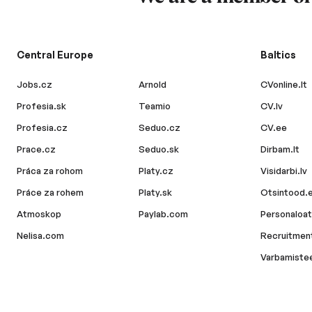
Central Europe
Baltics
Jobs.cz
Arnold
CVonline.lt
Profesia.sk
Teamio
CV.lv
Profesia.cz
Seduo.cz
CV.ee
Prace.cz
Seduo.sk
Dirbam.lt
Práca za rohom
Platy.cz
Visidarbi.lv
Práce za rohem
Platy.sk
Otsintood.
Atmoskop
Paylab.com
Personaloat
Nelisa.com
Recruitment
Varbamiste