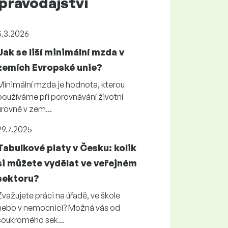
pravodajství
5.3.2026
Jak se liší minimální mzda v
zemích Evropské unie?
Minimální mzda je hodnota, kterou
používáme při porovnávání životní
úrovně v zem...
29.7.2025
Tabulkové platy v Česku: kolik
si můžete vydělat ve veřejném
sektoru?
Zvažujete práci na úřadě, ve škole
nebo v nemocnici? Možná vás od
soukromého sek...