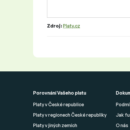
Zdroj:
Platy.cz
Porovnání Vašeho platu
Doku
Platy v České republice
Podmín
Platy v regionech České republiky
Jak fu
Platy v jiných zemích
O nás