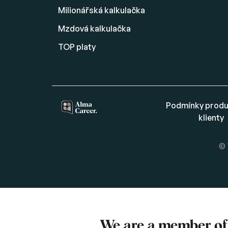
Milionářská kalkulačka
Mzdová kalkulačka
TOP platy
Podmínky produ
klienty
© 
We are a member o