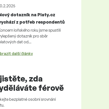
10.2.2025
Nový dotazník na Platy.cz
vychází z potřeb respondentů
Koncem loňského roku jsme spustili
vylepšený dotazník pro sběr
platových dat od...
brazit další články
jistěte, zda
yděláváte
férově
skejte
bezplatné
osobní srovnání
tu.