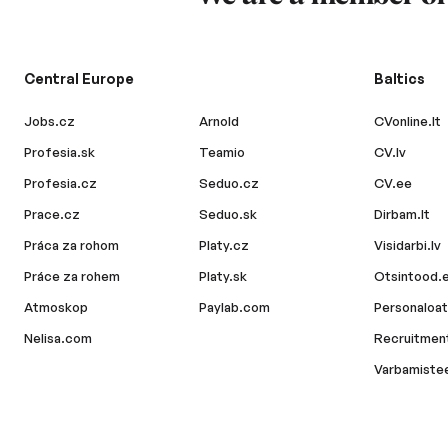
Central Europe
Baltics
Jobs.cz
Arnold
CVonline.lt
Profesia.sk
Teamio
CV.lv
Profesia.cz
Seduo.cz
CV.ee
Prace.cz
Seduo.sk
Dirbam.lt
Práca za rohom
Platy.cz
Visidarbi.lv
Práce za rohem
Platy.sk
Otsintood.
Atmoskop
Paylab.com
Personaloat
Nelisa.com
Recruitment
Varbamiste