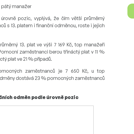
 pátý manažer
 úrovně pozic, vyplývá, že čím větší průměrný
ců s 13. platem i finanční odměnou, roste i jejich
měrný 13. plat ve výši 7 169 Kč, top manažeři
 Pomocní zaměstnanci berou třináctý plat v 11 %
ctý plat ve 21 % případů.
pomocných zaměstnanců je 7 650 Kč, u top
í odměny dostává 23 % pomocných zaměstnanců
ančních odměn podle úrovně pozic