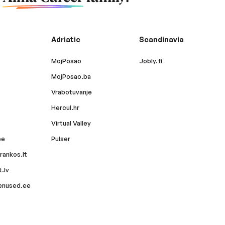
Adriatic
Scandinavia
MojPosao
Jobly.fi
MojPosao.ba
Vrabotuvanje
Hercul.hr
Virtual Valley
ee
Pulser
rankos.lt
.lv
enused.ee