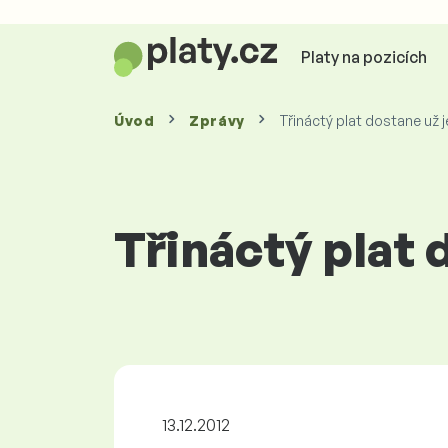
Platy na pozicích
Úvod
Zprávy
Třináctý plat dostane už j
Třináctý plat 
13.12.2012