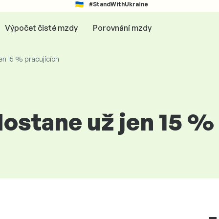
#StandWithUkraine
Výpočet čisté mzdy
Porovnání mzdy
en 15 % pracujících
dostane už jen 15 %