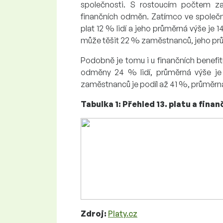
společnosti. S rostoucím počtem za
finančních odměn. Zatímco ve společ
plat 12 % lidí a jeho průměrná výše je 1
může těšit 22 % zaměstnanců, jeho prům
Podobně je tomu i u finančních benefi
odměny 24 % lidí, průměrná výše je 
zaměstnanců je podíl až 41 %, průměrná
Tabulka 1: Přehled 13. platu a fin
Zdroj:
Platy.cz