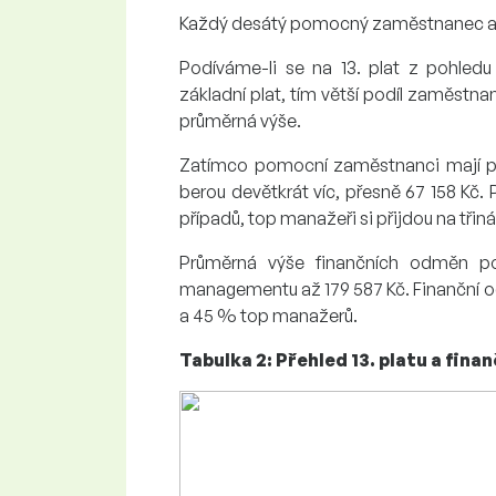
Každý desátý pomocný zaměstnanec a
Podíváme-li se na 13. plat z pohledu
základní plat, tím větší podíl zaměstnan
průměrná výše.
Zatímco pomocní zaměstnanci mají prů
berou devětkrát víc, přesně 67 158 Kč.
případů, top manažeři si přijdou na třiná
Průměrná výše finančních odměn 
managementu až 179 587 Kč. Finančn
a 45 % top manažerů.
Tabulka 2: Přehled 13. platu a fin