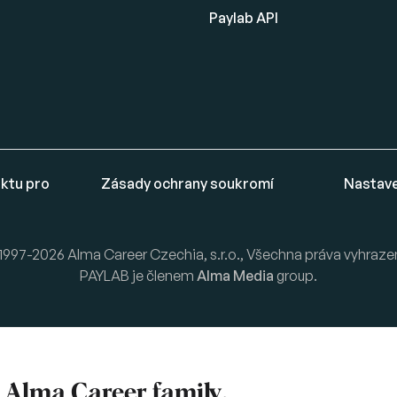
Paylab API
ktu pro
Zásady ochrany soukromí
Nastave
1997-2026 Alma Career Czechia, s.r.o., Všechna práva vyhraze
PAYLAB je členem
Alma Media
group.
f
Alma Career
family.