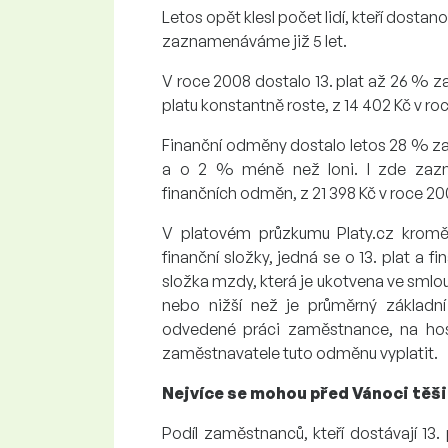
Letos opět klesl počet lidí, kteří dostan
zaznamenáváme již 5 let.
V roce 2008 dostalo 13. plat až 26 % z
platu konstantně roste, z 14 402 Kč v ro
Finanční odměny dostalo letos 28 % z
a o 2 % méně než loni. I zde zaz
finančních odměn, z 21 398 Kč v roce 20
V platovém průzkumu Platy.cz kromě 
finanční složky, jedná se o 13. plat a 
složka mzdy, která je ukotvena ve smlou
nebo nižší než je průměrný základní
odvedené práci zaměstnance, na hos
zaměstnavatele tuto odměnu vyplatit.
Nejvíce se mohou před Vánoci těš
Podíl zaměstnanců, kteří dostávají 13. 