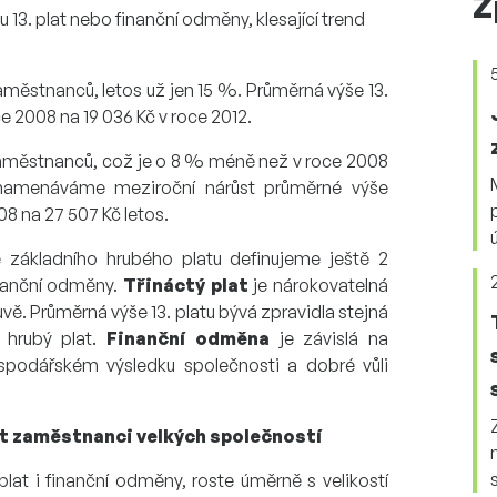
Z
ou 13. plat nebo finanční odměny, klesající trend
aměstnanců, letos už jen 15 %. Průměrná výše 13.
ce 2008 na 19 036 Kč v roce 2012.
aměstnanců, což je o 8 % méně než v roce 2008
namenáváme meziroční nárůst průměrné výše
08 na 27 507 Kč letos.
základního hrubého platu definujeme ještě 2
finanční odměny.
Třináctý plat
je nárokovatelná
vě. Průměrná výše 13. platu bývá zpravidla stejná
 hrubý plat.
Finanční odměna
je závislá na
podářském výsledku společnosti a dobré vůli
it zaměstnanci velkých společností
plat i finanční odměny, roste úměrně s velikostí