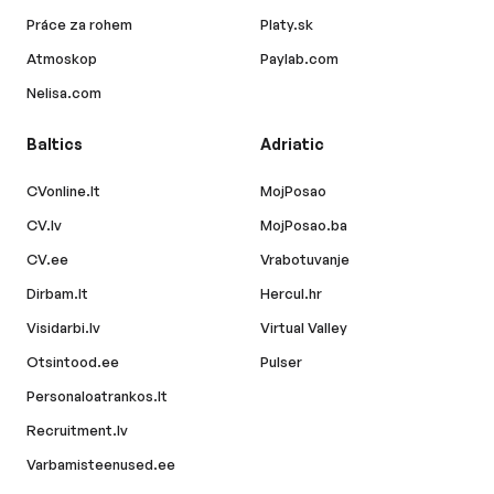
Práce za rohem
Platy.sk
Atmoskop
Paylab.com
Nelisa.com
Baltics
Adriatic
CVonline.lt
MojPosao
CV.lv
MojPosao.ba
CV.ee
Vrabotuvanje
Dirbam.lt
Hercul.hr
Visidarbi.lv
Virtual Valley
Otsintood.ee
Pulser
Personaloatrankos.lt
Recruitment.lv
Varbamisteenused.ee