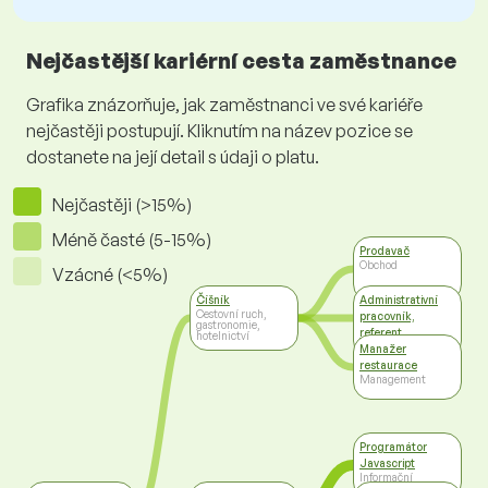
Nejčastější kariérní cesta zaměstnance
Grafika znázorňuje, jak zaměstnanci ve své kariéře
nejčastěji postupují. Kliknutím na název pozice se
dostanete na její detail s údaji o platu.
Nejčastěji (>15%)
Méně časté (5-15%)
Prodavač
Obchod
Vzácné (<5%)
Číšník
Administrativní
Cestovní ruch,
pracovník,
gastronomie,
referent
hotelnictví
Administrativa
Manažer
restaurace
Management
Programátor
Javascript
Informační