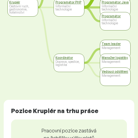
technologie
Krupiér
Programátor PHP
Programátor Java
Cestovní ruch,
Informační
Informační
gastronomie,
technologie
technologie
hotelnictví
Programátor
Informační
technologie
Team leader
Management
Koordinátor
Manažer logistiky
Doprava, spedice,
Management
logistika
Vedoucí oddělení
Management
Pozice Krupiér na trhu práce
Pracovní pozice zastává