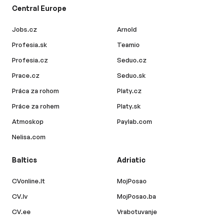
Central Europe
Jobs.cz
Arnold
Profesia.sk
Teamio
Profesia.cz
Seduo.cz
Prace.cz
Seduo.sk
Práca za rohom
Platy.cz
Práce za rohem
Platy.sk
Atmoskop
Paylab.com
Nelisa.com
Baltics
Adriatic
CVonline.lt
MojPosao
CV.lv
MojPosao.ba
CV.ee
Vrabotuvanje