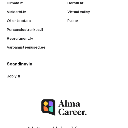
Dirbam.lt
Hercul.hr
Visidarbi.lv
Virtual Valley
Otsintood.ee
Pulser
Personaloatrankos.lt
Recruitment.lv
Varbamisteenused.ee
Scandinavia
Jobly.fi