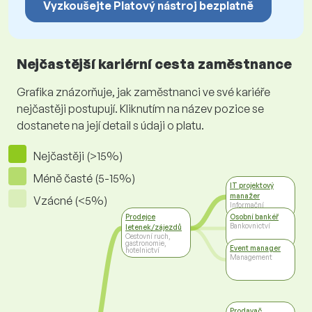
Vyzkoušejte Platový nástroj bezplatně
Nejčastější kariérní cesta zaměstnance
Grafika znázorňuje, jak zaměstnanci ve své kariéře
nejčastěji postupují. Kliknutím na název pozice se
dostanete na její detail s údaji o platu.
Nejčastěji (>15%)
Méně časté (5-15%)
IT projektový
manažer
Vzácné (<5%)
Informační
technologie
Prodejce
Osobní bankéř
Bankovnictví
letenek/zájezdů
Cestovní ruch,
gastronomie,
Event manager
hotelnictví
Management
Prodavač