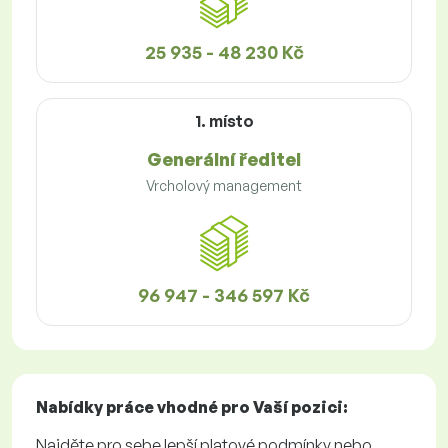
25 935 - 48 230 Kč
1. místo
Generální ředitel
Vrcholový management
96 947 - 346 597 Kč
Nabídky práce
vhodné pro Vaší pozici:
Najděte pro sebe lepší platové podmínky nebo