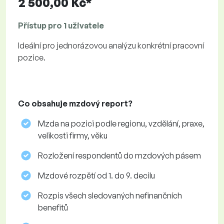
2 500,00 Kč*
Přístup pro 1 uživatele
Ideální pro jednorázovou analýzu konkrétní pracovní
pozice.
Co obsahuje mzdový report?
Mzda na pozici podle regionu, vzdělání, praxe,
velikosti firmy, věku
Rozložení respondentů do mzdových pásem
Mzdové rozpětí od 1. do 9. decilu
Rozpis všech sledovaných nefinančních
benefitů