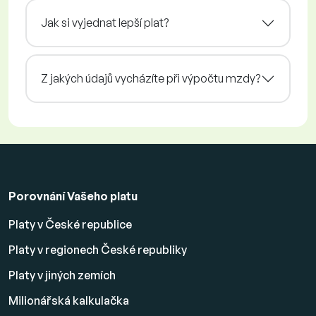
Jak si vyjednat lepší plat?
Z jakých údajů vycházíte při výpočtu mzdy?
Porovnání Vašeho platu
Platy v České republice
Platy v regionech České republiky
Platy v jiných zemích
Milionářská kalkulačka