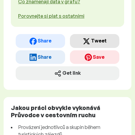
Co znamenají data v grafu?
Porovnejte si plat s ostatními
Share
Tweet
Share
Save
Get link
Jakou práci obvykle vykonává
Průvodce v cestovním ruchu
Provázení jednotlivců a skupin během
turistických zájezdů.