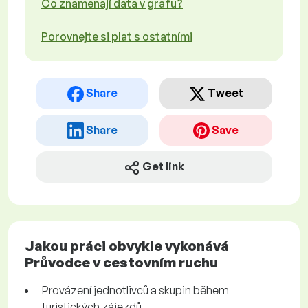
Co znamenají data v grafu?
Porovnejte si plat s ostatními
Share
Tweet
Share
Save
Get link
Jakou práci obvykle vykonává
Průvodce v cestovním ruchu
Provázení jednotlivců a skupin během
turistických zájezdů.