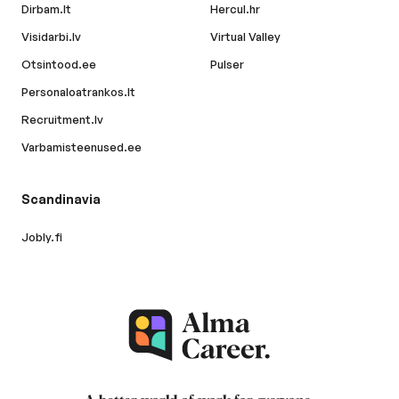
Dirbam.lt
Hercul.hr
Visidarbi.lv
Virtual Valley
Otsintood.ee
Pulser
Personaloatrankos.lt
Recruitment.lv
Varbamisteenused.ee
Scandinavia
Jobly.fi