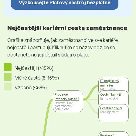
Vyzkoušejte Platový nástroj bezplatně
Nejčastější kariérní cesta zaměstnance
Grafika znázorňuje, jak zaměstnanci ve své kariéře
nejčastěji postupují. Kliknutím na název pozice se
dostanete na její detail s údaji o platu.
Nejčastěji (>15%)
Méně časté (5-15%)
IT projektový
manažer
Vzácné (<5%)
Informační
technologie
Prodejce
Osobní bankéř
Bankovnictví
letenek/zájezdů
Cestovní ruch,
gastronomie,
Event manager
hotelnictví
Management
Prodavač