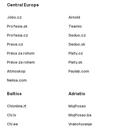
Central Europe
Jobs.cz
Arnold
Profesia.sk
Teamio
Profesia.cz
Seduo.cz
Prace.cz
Seduo.sk
Práca za rohom
Platy.cz
Práce za rohem
Platy.sk
Atmoskop
Paylab.com
Nelisa.com
Baltics
Adriatic
CVonline.lt
MojPosao
CV.lv
MojPosao.ba
CV.ee
Vrabotuvanje