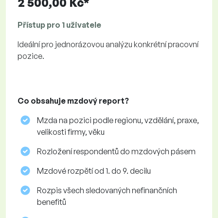
2 500,00 Kč*
Přístup pro 1 uživatele
Ideální pro jednorázovou analýzu konkrétní pracovní
pozice.
Co obsahuje mzdový report?
Mzda na pozici podle regionu, vzdělání, praxe,
velikosti firmy, věku
Rozložení respondentů do mzdových pásem
Mzdové rozpětí od 1. do 9. decilu
Rozpis všech sledovaných nefinančních
benefitů