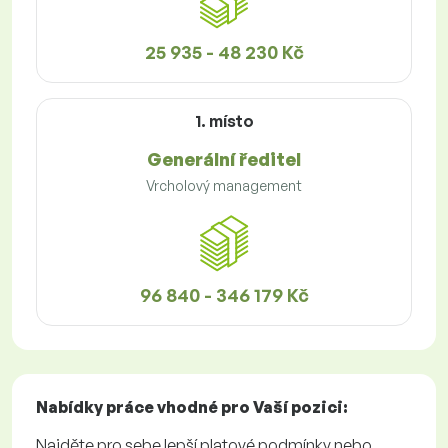
25 935 - 48 230 Kč
1. místo
Generální ředitel
Vrcholový management
96 840 - 346 179 Kč
Nabídky práce
vhodné pro Vaší pozici:
Najděte pro sebe lepší platové podmínky nebo