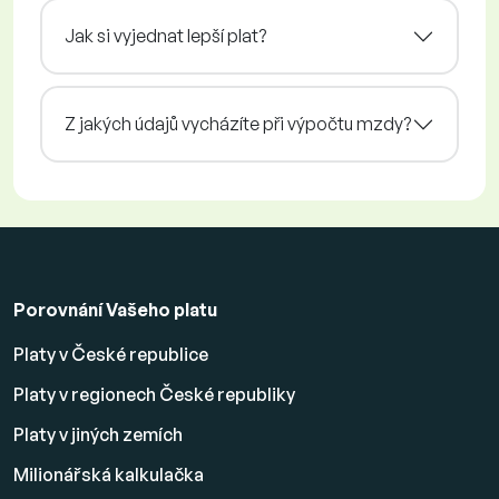
Jak si vyjednat lepší plat?
Z jakých údajů vycházíte při výpočtu mzdy?
Porovnání Vašeho platu
Platy v České republice
Platy v regionech České republiky
Platy v jiných zemích
Milionářská kalkulačka