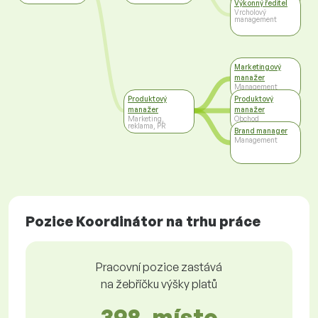
Bankovnictví
Výkonný ředitel
Vrcholový
management
Marketingový
manažer
Management
Produktový
Produktový
manažer
manažer
Marketing,
Obchod
reklama, PR
Brand manager
Management
Pozice Koordinátor na trhu práce
Pracovní pozice zastává
na žebříčku výšky platů
398. místo