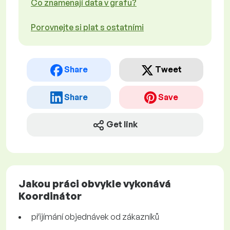
Co znamenají data v grafu?
Porovnejte si plat s ostatními
Share
Tweet
Share
Save
Get link
Jakou práci obvykle vykonává
Koordinátor
přijímání objednávek od zákazníků