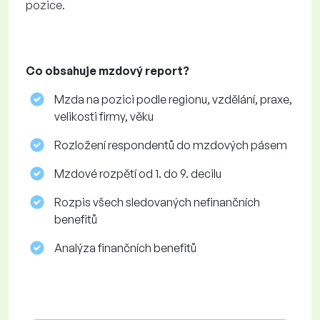
pozice.
Co obsahuje mzdový report?
Mzda na pozici podle regionu, vzdělání, praxe,
velikosti firmy, věku
Rozložení respondentů do mzdových pásem
Mzdové rozpětí od 1. do 9. decilu
Rozpis všech sledovaných nefinančních
benefitů
Analýza finančních benefitů