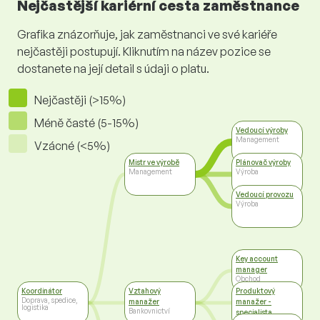
Nejčastější kariérní cesta zaměstnance
Grafika znázorňuje, jak zaměstnanci ve své kariéře
nejčastěji postupují. Kliknutím na název pozice se
dostanete na její detail s údaji o platu.
Nejčastěji (>15%)
Méně časté (5-15%)
Vedoucí výroby
Management
Vzácné (<5%)
Mistr ve výrobě
Plánovač výroby
Management
Výroba
Vedoucí provozu
Výroba
Key account
manager
Obchod
Koordinátor
Vztahový
Produktový
Doprava, spedice,
manažer
manažer -
logistika
Bankovnictví
specialista