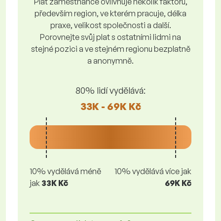
Plat zaměstnance ovlivňuje několik faktorů,
především region, ve kterém pracuje, délka
praxe, velikost společnosti a další.
Porovnejte svůj plat s ostatními lidmi na
stejné pozici a ve stejném regionu bezplatně
a anonymně.
80% lidí vydělává:
33K - 69K Kč
10% vydělává méně
10% vydělává více jak
jak
33K Kč
69K Kč