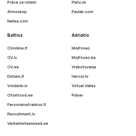
Práce za rohem
Platy.sk
Atmoskop
Paylab.com
Nelisa.com
Baltics
Adriatic
CVonline.lt
MojPosao
CV.lv
MojPosao.ba
CV.ee
Vrabotuvanje
Dirbam.lt
Hercul.hr
Visidarbi.lv
Virtual Valley
Otsintood.ee
Pulser
Personaloatrankos.lt
Recruitment.lv
Varbamisteenused.ee