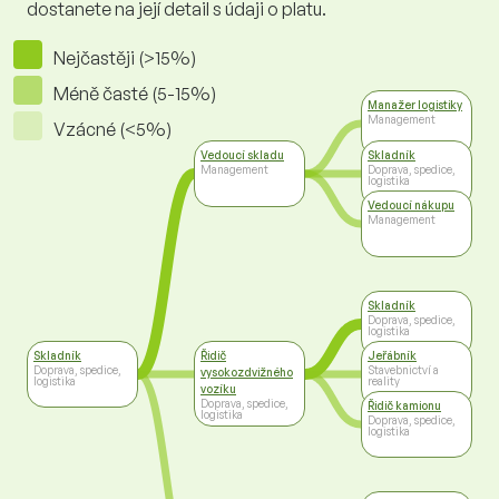
dostanete na její detail s údaji o platu.
Nejčastěji (>15%)
Méně časté (5-15%)
Manažer logistiky
Management
Vzácné (<5%)
Vedoucí skladu
Skladník
Management
Doprava, spedice,
logistika
Vedoucí nákupu
Management
Skladník
Doprava, spedice,
logistika
Skladník
Řidič
Jeřábník
Doprava, spedice,
Stavebnictví a
vysokozdvižného
logistika
reality
vozíku
Doprava, spedice,
Řidič kamionu
logistika
Doprava, spedice,
logistika