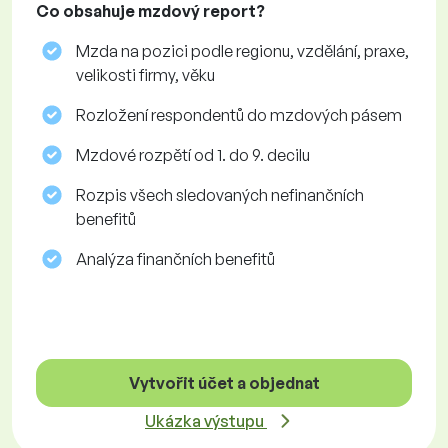
Co obsahuje mzdový report?
Mzda na pozici podle regionu, vzdělání, praxe,
velikosti firmy, věku
Rozložení respondentů do mzdových pásem
Mzdové rozpětí od 1. do 9. decilu
Rozpis všech sledovaných nefinančních
benefitů
Analýza finančních benefitů
Vytvořit účet a objednat
Ukázka výstupu