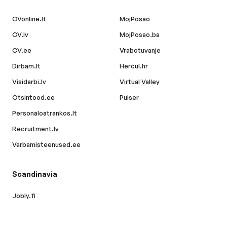
CVonline.lt
MojPosao
CV.lv
MojPosao.ba
CV.ee
Vrabotuvanje
Dirbam.lt
Hercul.hr
Visidarbi.lv
Virtual Valley
Otsintood.ee
Pulser
Personaloatrankos.lt
Recruitment.lv
Varbamisteenused.ee
Scandinavia
Jobly.fi