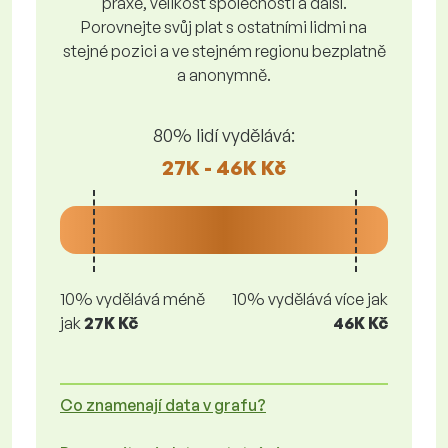
praxe, velikost společnosti a další.
Porovnejte svůj plat s ostatními lidmi na
stejné pozici a ve stejném regionu bezplatně
a anonymně.
80% lidí vydělává:
27K - 46K Kč
10% vydělává méně
10% vydělává více jak
jak
27K Kč
46K Kč
Co znamenají data v grafu?