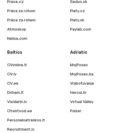
Prace.cz
Seduo.sk
Práca za rohom
Platy.cz
Práce za rohem
Platy.sk
Atmoskop
Paylab.com
Nelisa.com
Baltics
Adriatic
CVonline.lt
MojPosao
CV.lv
MojPosao.ba
CV.ee
Vrabotuvanje
Dirbam.lt
Hercul.hr
Visidarbi.lv
Virtual Valley
Otsintood.ee
Pulser
Personaloatrankos.lt
Recruitment.lv