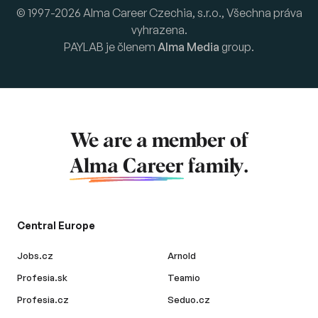
© 1997-2026 Alma Career Czechia, s.r.o., Všechna práva
vyhrazena.
PAYLAB je členem
Alma Media
group.
We are a member of
Alma Career
family.
Central Europe
Jobs.cz
Arnold
Profesia.sk
Teamio
Profesia.cz
Seduo.cz