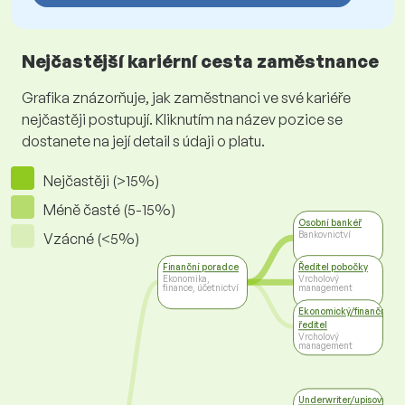
Nejčastější kariérní cesta zaměstnance
Grafika znázorňuje, jak zaměstnanci ve své kariéře
nejčastěji postupují. Kliknutím na název pozice se
dostanete na její detail s údaji o platu.
Nejčastěji (>15%)
Méně časté (5-15%)
Osobní bankéř
Bankovnictví
Vzácné (<5%)
Finanční poradce
Ředitel pobočky
Ekonomika,
Vrcholový
finance, účetnictví
management
Ekonomický/finanční
ředitel
Vrcholový
management
Underwriter/upisovatel