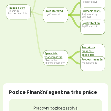
Pojišťovnictví
Finanční agent
Likvidátor škod
Přijímací technik
Ekonomika,
finance, účetnictví
Pojišťovnictví
Automobilový
průmysl
Pojistný technik
Pojišťovnictví
Produktový
manažer -
Specialista
specialista
finančních trhů
Bankovnictví
Procesní manažer
Ekonomika,
Management
finance, účetnictví
Pozice Finanční agent na trhu práce
Pracovní pozice zastává