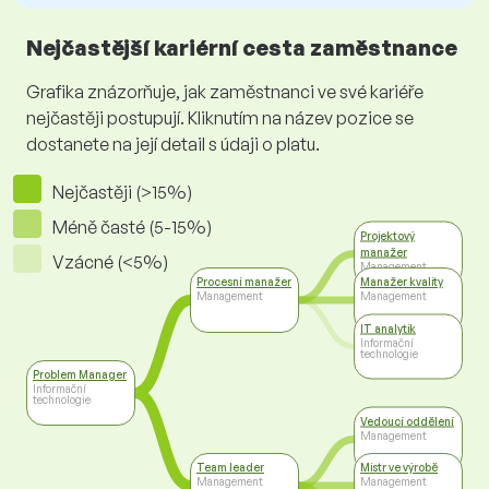
Nejčastější kariérní cesta zaměstnance
Grafika znázorňuje, jak zaměstnanci ve své kariéře
nejčastěji postupují. Kliknutím na název pozice se
dostanete na její detail s údaji o platu.
Nejčastěji (>15%)
Méně časté (5-15%)
Projektový
manažer
Vzácné (<5%)
Management
Procesní manažer
Manažer kvality
Management
Management
IT analytik
Informační
technologie
Problem Manager
Informační
technologie
Vedoucí oddělení
Management
Team leader
Mistr ve výrobě
Management
Management