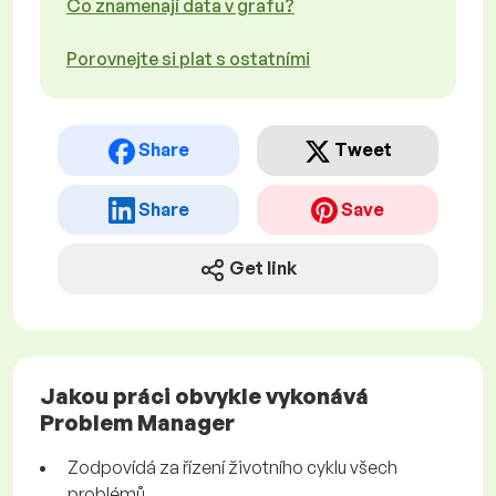
Co znamenají data v grafu?
Porovnejte si plat s ostatními
Share
Tweet
Share
Save
Get link
Jakou práci obvykle vykonává
Problem Manager
Zodpovídá za řízení životního cyklu všech
problémů.