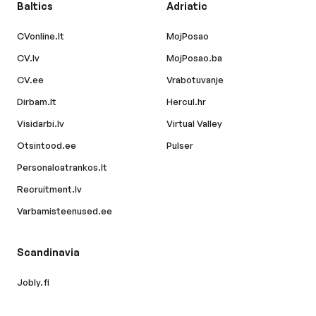
Baltics
Adriatic
CVonline.lt
MojPosao
CV.lv
MojPosao.ba
CV.ee
Vrabotuvanje
Dirbam.lt
Hercul.hr
Visidarbi.lv
Virtual Valley
Otsintood.ee
Pulser
Personaloatrankos.lt
Recruitment.lv
Varbamisteenused.ee
Scandinavia
Jobly.fi