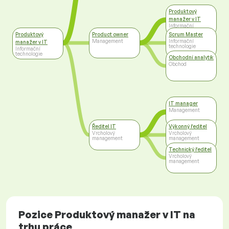
Produktový
manažer v IT
Informační
technologie
Produktový
Product owner
Scrum Master
Management
Informační
manažer v IT
technologie
Informační
technologie
Obchodní analytik
Obchod
IT manager
Management
Ředitel IT
Výkonný ředitel
Vrcholový
Vrcholový
management
management
Technický ředitel
Vrcholový
management
Pozice Produktový manažer v IT na
trhu práce