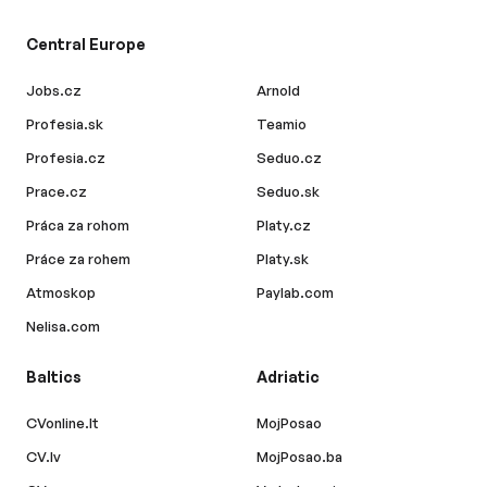
Central Europe
Jobs.cz
Arnold
Profesia.sk
Teamio
Profesia.cz
Seduo.cz
Prace.cz
Seduo.sk
Práca za rohom
Platy.cz
Práce za rohem
Platy.sk
Atmoskop
Paylab.com
Nelisa.com
Baltics
Adriatic
CVonline.lt
MojPosao
CV.lv
MojPosao.ba