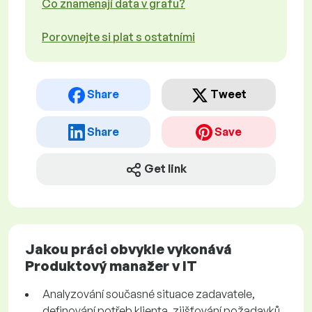
Co znamenají data v grafu?
Porovnejte si plat s ostatními
Share
Tweet
Share
Save
Get link
Jakou práci obvykle vykonává
Produktový manažer v IT
Analyzování současné situace zadavatele,
definování potřeb klienta, zjišťování požadavků