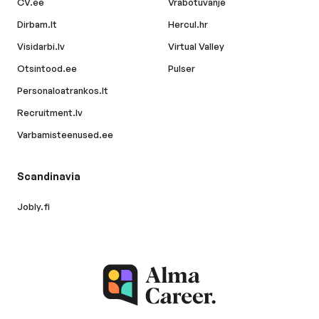
CV.ee
Vrabotuvanje
Dirbam.lt
Hercul.hr
Visidarbi.lv
Virtual Valley
Otsintood.ee
Pulser
Personaloatrankos.lt
Recruitment.lv
Varbamisteenused.ee
Scandinavia
Jobly.fi