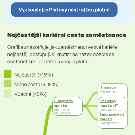
Vyzkoušejte Platový nástroj bezplatně
Nejčastější kariérní cesta zaměstnance
Grafika znázorňuje, jak zaměstnanci ve své kariéře
nejčastěji postupují. Kliknutím na název pozice se
dostanete na její detail s údaji o platu.
Nejčastěji (>15%)
Méně časté (5-15%)
IT manager
Management
Vzácné (<5%)
IT projektový
Produktový
manažer
manažer v IT
Informační
Informační
technologie
technologie
Senior projektový
manažer
Management