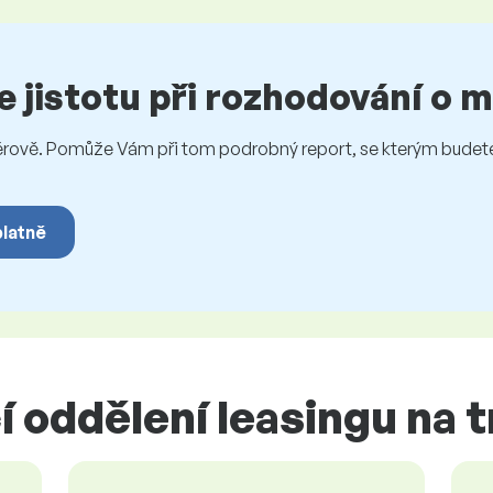
te jistotu při rozhodování o
vě. Pomůže Vám při tom podrobný report, se kterým budete 
platně
 oddělení leasingu na 