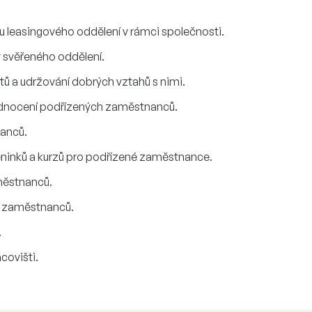
leasingového oddělení v rámci společnosti.
svěřeného oddělení.
tů a udržování dobrých vztahů s nimi.
hodnocení podřízených zaměstnanců.
nanců.
réninků a kurzů pro podřízené zaměstnance.
městnanců.
í zaměstnanců.
.
covišti.