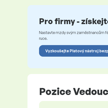
Pro firmy - získej
Nastavte mzdy svým zaměstnancům féro
ruce.
Vyzkoušejte Platový nástroj bez
Pozice Vedoucí