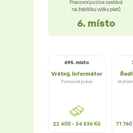
Pracovní pozice zastává
na žebříčku výšky platů
6. místo
695. místo
Vrátný, informátor
Ředi
Pomocné práce
Vrchol
22 400 - 34 536 Kč
71 760