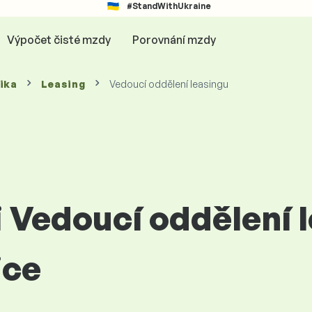
#StandWithUkraine
Výpočet čisté mzdy
Porovnání mzdy
ika
Leasing
Vedoucí oddělení leasingu
i Vedoucí oddělení 
ice