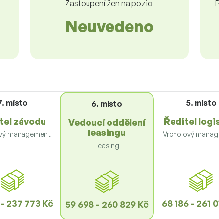
Zastoupení žen na pozici
P
Neuvedeno
7. místo
5. místo
6. místo
tel závodu
Ředitel logi
Vedoucí oddělení
leasingu
ový management
Vrcholový mana
Leasing
 - 237 773 Kč
68 186 - 261 
59 698 - 260 829 Kč