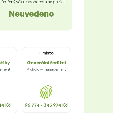
růměrný věk respondenta na pozici
Neuvedeno
1. místo
stiky
Generální ředitel
gement
Vrcholový management
014 Kč
96 774 - 345 974 Kč