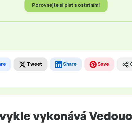
Porovnejte si plat s ostatními
are
Tweet
Share
Save
bvykle vykonává Vedouc