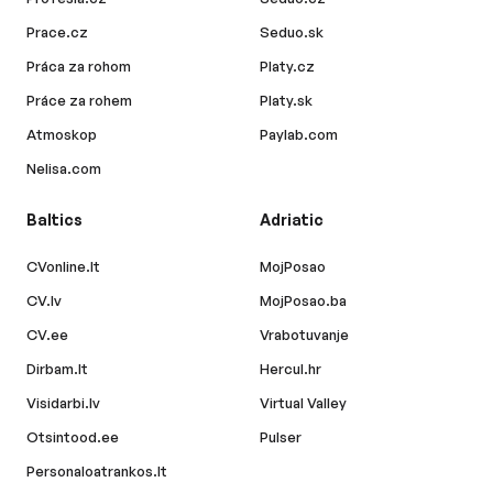
Prace.cz
Seduo.sk
Práca za rohom
Platy.cz
Práce za rohem
Platy.sk
Atmoskop
Paylab.com
Nelisa.com
Baltics
Adriatic
CVonline.lt
MojPosao
CV.lv
MojPosao.ba
CV.ee
Vrabotuvanje
Dirbam.lt
Hercul.hr
Visidarbi.lv
Virtual Valley
Otsintood.ee
Pulser
Personaloatrankos.lt