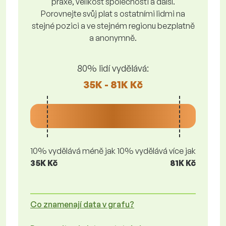
praxe, velikost společnosti a další.
Porovnejte svůj plat s ostatními lidmi na
stejné pozici a ve stejném regionu bezplatně
a anonymně.
80% lidí vydělává:
35K - 81K Kč
10% vydělává méně jak
10% vydělává více jak
35K Kč
81K Kč
Co znamenají data v grafu?