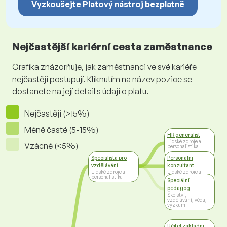
Vyzkoušejte Platový nástroj bezplatně
Nejčastější kariérní cesta zaměstnance
Grafika znázorňuje, jak zaměstnanci ve své kariéře
nejčastěji postupují. Kliknutím na název pozice se
dostanete na její detail s údaji o platu.
Nejčastěji (>15%)
Méně časté (5-15%)
HR generalist
Lidské zdroje a
Vzácné (<5%)
personalistika
Specialista pro
Personální
vzdělávání
konzultant
Lidské zdroje a
Lidské zdroje a
personalistika
personalistika
Speciální
pedagog
Školství,
vzdělávání, věda,
výzkum
Učitel základní