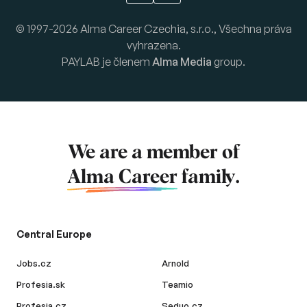
© 1997-2026 Alma Career Czechia, s.r.o., Všechna práva
vyhrazena.
PAYLAB je členem
Alma Media
group.
We are a member of
Alma Career
family.
Central Europe
Jobs.cz
Arnold
Profesia.sk
Teamio
Profesia.cz
Seduo.cz