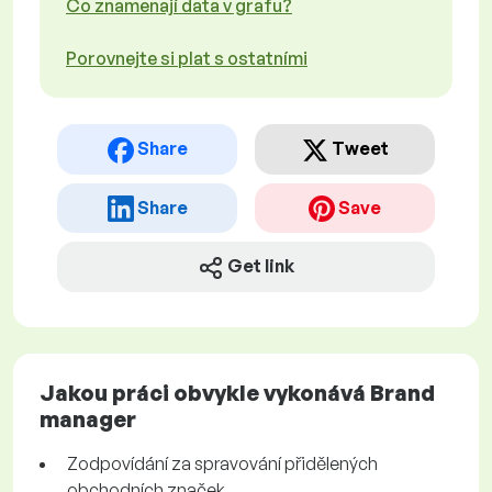
Co znamenají data v grafu?
Porovnejte si plat s ostatními
Share
Tweet
Share
Save
Get link
Jakou práci obvykle vykonává Brand
manager
Zodpovídání za spravování přidělených
obchodních značek.