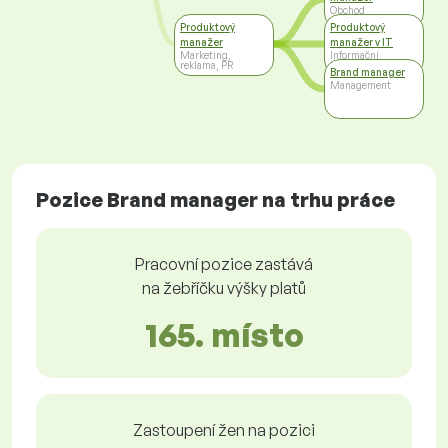
Obchod
Produktový
Produktový
manažer
manažer v IT
Marketing,
Informační
reklama, PR
technologie
Brand manager
Management
Pozice Brand manager na trhu práce
Pracovní pozice zastává
na žebříčku výšky platů
165. místo
Zastoupení žen na pozici