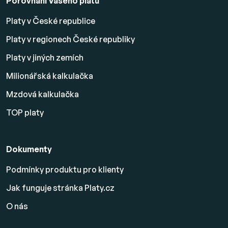
Porovnání Vašeho platu
Platy v České republice
Platy v regionech České republiky
Platy v jiných zemích
Milionářská kalkulačka
Mzdová kalkulačka
TOP platy
Dokumenty
Podmínky produktu pro klienty
Jak funguje stránka Platy.cz
O nás