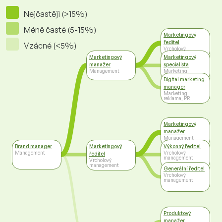
Nejčastěji (>15%)
Méně časté (5-15%)
Marketingový
ředitel
Vzácné (<5%)
Vrcholový
management
Marketingový
Marketingový
manažer
specialista
Management
Marketing,
reklama, PR
Digital marketing
manager
Marketing,
reklama, PR
Marketingový
manažer
Management
Brand manager
Marketingový
Výkonný ředitel
Management
Vrcholový
ředitel
management
Vrcholový
management
Generální ředitel
Vrcholový
management
Produktový
manažer