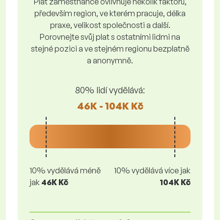
Plat zaměstnance ovlivňuje několik faktorů,
především region, ve kterém pracuje, délka
praxe, velikost společnosti a další.
Porovnejte svůj plat s ostatními lidmi na
stejné pozici a ve stejném regionu bezplatně
a anonymně.
80% lidí vydělává:
46K - 104K Kč
10% vydělává méně
10% vydělává více jak
jak
46K Kč
104K Kč