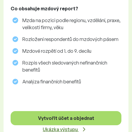
Co obsahuje mzdový report?
Mzda na pozici podle regionu, vzdělání, praxe,
velikosti firmy, věku
Rozložení respondentů do mzdových pásem
Mzdové rozpětí od 1. do 9. decilu
Rozpis všech sledovaných nefinančních
benefitů
Analýza finančních benefitů
Vytvořit účet a objednat
Ukázka výstupu