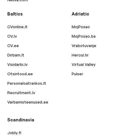
Baltics
Adriatic
CVonline.lt
MojPosao
CV.lv
MojPosao.ba
CV.ee
Vrabotuvanje
Dirbam.lt
Hercul.hr
Visidarbi.lv
Virtual Valley
Otsintood.ee
Pulser
Personaloatrankos.lt
Recruitment.lv
Varbamisteenused.ee
Scandinavia
Jobly.fi