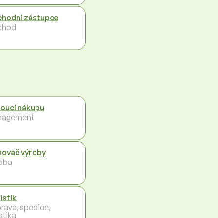
hodní zástupce
chod
oucí nákupu
nagement
novač výroby
oba
istik
rava, spedice,
stika