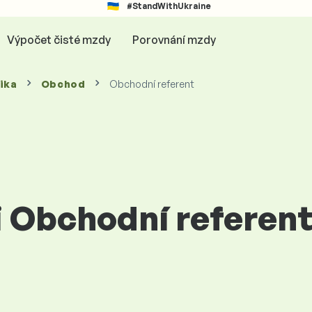
#StandWithUkraine
Výpočet čisté mzdy
Porovnání mzdy
ika
Obchod
Obchodní referent
i Obchodní referen