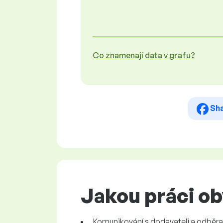
Co znamenají data v grafu?
Sh
Jakou práci o
Komunikování s dodavateli a odběrat