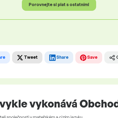
Porovnejte si plat s ostatními
are
Tweet
Share
Save
bvykle vykonává Obchod
eli společnosti v mateřském a cizím jazyku.