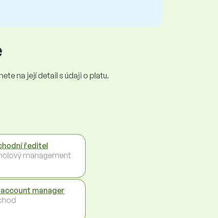
e
e na její detail s údaji o platu.
hodní ředitel
holový management
 account manager
chod