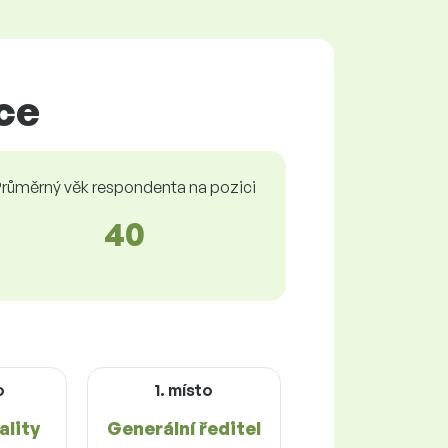
ce
růměrný věk respondenta na pozici
40
o
1. místo
ality
Generální ředitel