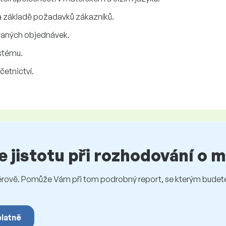
 základě požadavků zákazníků.
vaných objednávek.
stému.
četnictví.
te jistotu při rozhodování o
vě. Pomůže Vám při tom podrobný report, se kterým budete 
platně