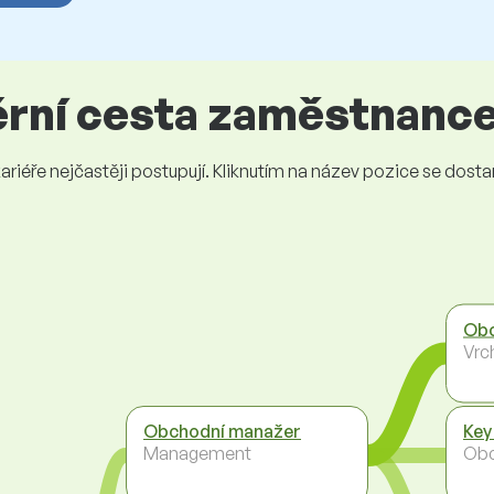
iérní cesta zaměstnanc
iéře nejčastěji postupují. Kliknutím na název pozice se dostanet
Obc
Vrc
Obchodní manažer
Key
Management
Ob