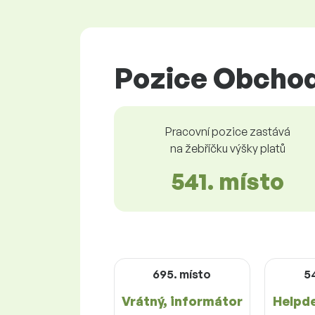
Pozice Obchodn
Pracovní pozice zastává
na žebříčku výšky platů
541. místo
695. místo
5
Vrátný, informátor
Helpd