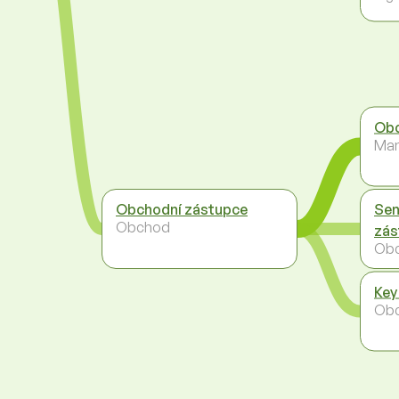
Obc
Ma
Obchodní zástupce
Sen
Obchod
zás
Ob
Key
Ob