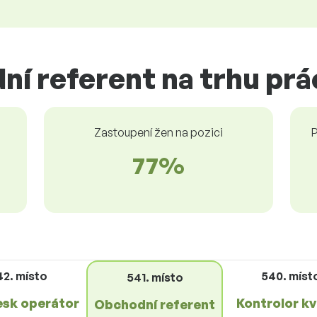
í referent na trhu prá
Zastoupení žen na pozici
P
77%
42. místo
540. míst
541. místo
esk operátor
Kontrolor kv
Obchodní referent