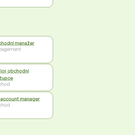
hodní manažer
nagement
ior obchodní
tupce
chod
 account manager
chod