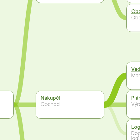
Obc
Ob
Ved
Ma
Nákupčí
Plá
Obchod
Výr
Log
Dop
logi