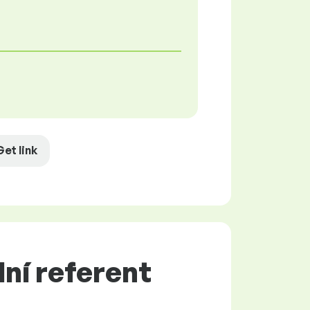
Get link
ní referent