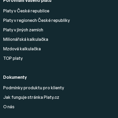
Porovnání Vašeho platu
Platy v České republice
Platy v regionech České republiky
Platy v jiných zemích
Milionářská kalkulačka
Mzdová kalkulačka
TOP platy
Dokumenty
Podmínky produktu pro klienty
Jak funguje stránka Platy.cz
O nás