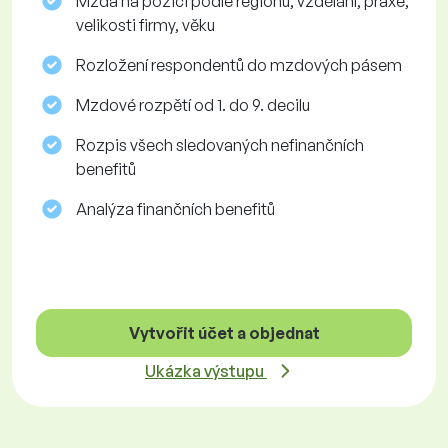
Mzda na pozici podle regionu, vzdělání, praxe,
velikosti firmy, věku
Rozložení respondentů do mzdových pásem
Mzdové rozpětí od 1. do 9. decilu
Rozpis všech sledovaných nefinančních
benefitů
Analýza finančních benefitů
Vytvořit účet a objednat
Ukázka výstupu