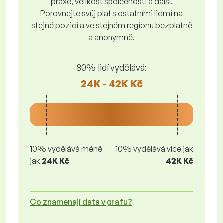
praxe, velikost společnosti a další.
Porovnejte svůj plat s ostatními lidmi na
stejné pozici a ve stejném regionu bezplatně
a anonymně.
80% lidí vydělává:
24K - 42K Kč
10% vydělává méně
10% vydělává více jak
jak
24K Kč
42K Kč
Co znamenají data v grafu?