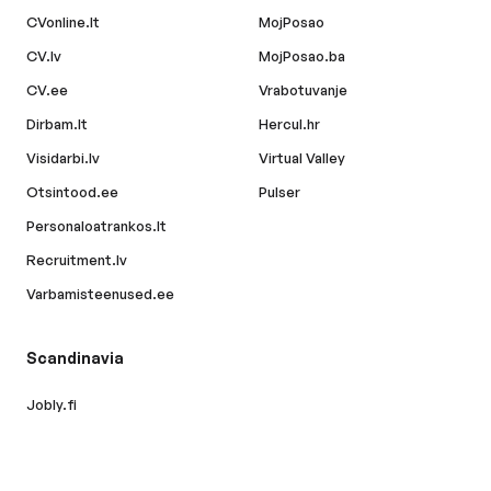
CVonline.lt
MojPosao
CV.lv
MojPosao.ba
CV.ee
Vrabotuvanje
Dirbam.lt
Hercul.hr
Visidarbi.lv
Virtual Valley
Otsintood.ee
Pulser
Personaloatrankos.lt
Recruitment.lv
Varbamisteenused.ee
Scandinavia
Jobly.fi