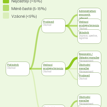
Nejčastěji (>15%)
Méně časté (5-15%)
Administrativní
pracovník,
Vzácné (<5%)
referent
Administrativa
Prodavač
Vedoucí
Obchod
prodejny/provozu
Obchod
Skladník
Doprava, spedice,
logistika
Regionální /
Oblastní manažer
Management
Pokladník
Vedoucí
Obchodní
Obchod
prodejny/provozu
manažer
Obchod
Management
Prodavač
Obchod
Obchodní
manažer
Management