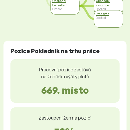
Obchodní
Obchodní
konzultant
zástupce
Obchod
Obchod
Prodavač
Obchod
Pozice Pokladník na trhu práce
Pracovní pozice zastává
na žebříčku výšky platů
669. místo
Zastoupení žen na pozici