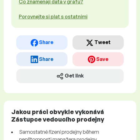
Co znamenají data v grafu?
Porovnejte si plat s ostatními
Share
Tweet
Share
Save
Get link
Jakou práci obvykle vykonává
Zástupce vedoucího prodejny
Samostatné řízení prodejny během
nepřítomnosti manažera prodejny.