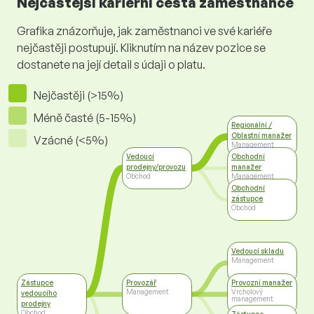
Nejčastější kariérní cesta zaměstnance
Grafika znázorňuje, jak zaměstnanci ve své kariéře
nejčastěji postupují. Kliknutím na název pozice se
dostanete na její detail s údaji o platu.
Nejčastěji (>15%)
Méně časté (5-15%)
Regionální /
Oblastní manažer
Vzácné (<5%)
Management
Vedoucí
Obchodní
prodejny/provozu
manažer
Obchod
Management
Obchodní
zástupce
Obchod
Vedoucí skladu
Management
Zástupce
Provozář
Provozní manažer
Management
Vrcholový
vedoucího
management
prodejny
Obchod