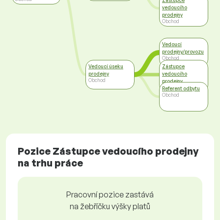
Zástupce
vedoucího
prodejny
Obchod
Vedoucí
prodejny/provozu
Obchod
Vedoucí úseku
Zástupce
prodejny
vedoucího
Obchod
prodejny
Obchod
Referent odbytu
Obchod
Pozice Zástupce vedoucího prodejny
na trhu práce
Pracovní pozice zastává
na žebříčku výšky platů