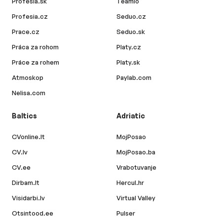
Profesia.sk
Teamio
Profesia.cz
Seduo.cz
Prace.cz
Seduo.sk
Práca za rohom
Platy.cz
Práce za rohem
Platy.sk
Atmoskop
Paylab.com
Nelisa.com
Baltics
Adriatic
CVonline.lt
MojPosao
CV.lv
MojPosao.ba
CV.ee
Vrabotuvanje
Dirbam.lt
Hercul.hr
Visidarbi.lv
Virtual Valley
Otsintood.ee
Pulser