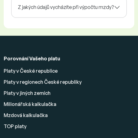
Z jakých údajů vycházíte při výpočtu mzdy?
Porovnání Vašeho platu
Platy v České republice
Platy v regionech České republiky
Platy v jiných zemích
Milionářská kalkulačka
Mzdová kalkulačka
TOP platy