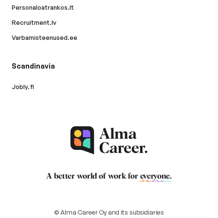
Personaloatrankos.lt
Recruitment.lv
Varbamisteenused.ee
Scandinavia
Jobly.fi
A better world of work for
everyone
.
© Alma Career Oy and its subsidiaries