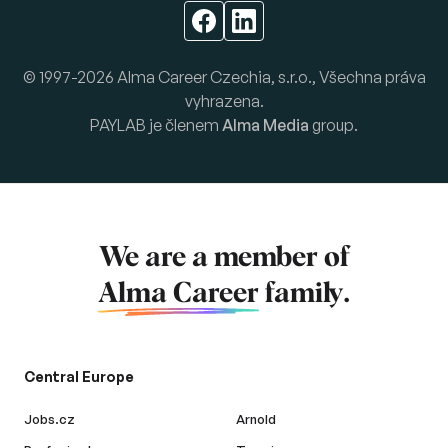
© 1997-2026 Alma Career Czechia, s.r.o., Všechna práva
vyhrazena.
PAYLAB je členem
Alma Media
group.
We are a member of
Alma Career
family.
Central Europe
Jobs.cz
Arnold