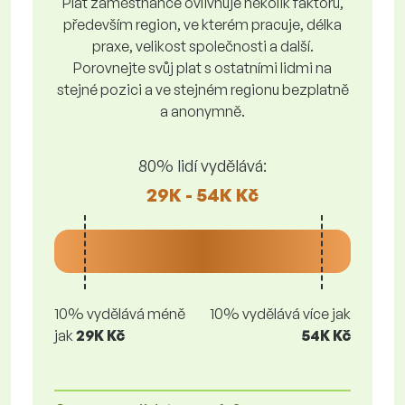
Plat zaměstnance ovlivňuje několik faktorů,
především region, ve kterém pracuje, délka
praxe, velikost společnosti a další.
Porovnejte svůj plat s ostatními lidmi na
stejné pozici a ve stejném regionu bezplatně
a anonymně.
80% lidí vydělává:
29K - 54K Kč
10% vydělává méně
10% vydělává více jak
jak
29K Kč
54K Kč