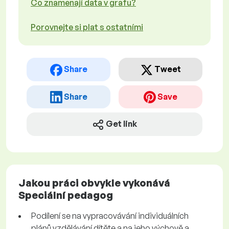
Co znamenají data v grafu?
Porovnejte si plat s ostatními
Share
Tweet
Share
Save
Get link
Jakou práci obvykle vykonává
Speciální pedagog
Podílení se na vypracovávání individuálních
plánů vzdělávání dítěte a na jeho výchově a