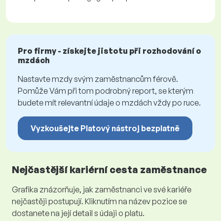
Pro firmy - získejte jistotu při rozhodování o
mzdách
Nastavte mzdy svým zaměstnancům férově.
Pomůže Vám při tom podrobný report, se kterým
budete mít relevantní údaje o mzdách vždy po ruce.
Vyzkoušejte Platový nástroj bezplatně
Nejčastější kariérní cesta zaměstnance
Grafika znázorňuje, jak zaměstnanci ve své kariéře
nejčastěji postupují. Kliknutím na název pozice se
dostanete na její detail s údaji o platu.