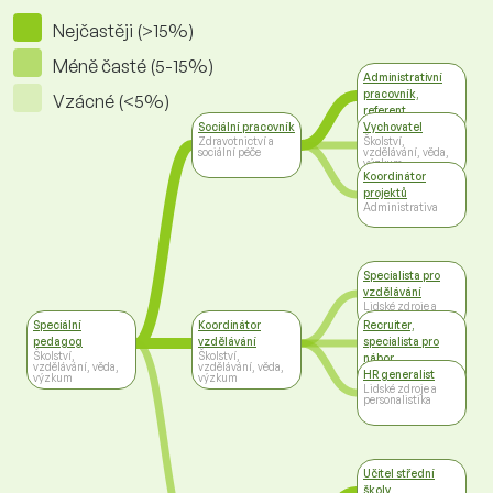
Nejčastěji (>15%)
Méně časté (5-15%)
Administrativní
pracovník,
Vzácné (<5%)
referent
Administrativa
Sociální pracovník
Vychovatel
Zdravotnictví a
Školství,
sociální péče
vzdělávání, věda,
výzkum
Koordinátor
projektů
Administrativa
Specialista pro
vzdělávání
Lidské zdroje a
personalistika
Speciální
Koordinátor
Recruiter,
pedagog
vzdělávání
specialista pro
Školství,
Školství,
nábor
vzdělávání, věda,
vzdělávání, věda,
Lidské zdroje a
HR generalist
výzkum
výzkum
personalistika
Lidské zdroje a
personalistika
Učitel střední
školy