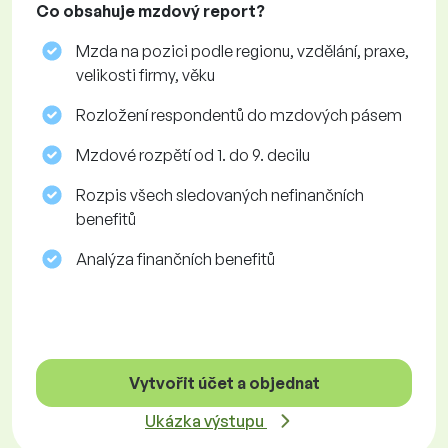
Co obsahuje mzdový report?
Mzda na pozici podle regionu, vzdělání, praxe,
velikosti firmy, věku
Rozložení respondentů do mzdových pásem
Mzdové rozpětí od 1. do 9. decilu
Rozpis všech sledovaných nefinančních
benefitů
Analýza finančních benefitů
Vytvořit účet a objednat
Ukázka výstupu