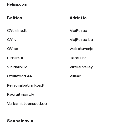
Nelisa.com
Baltics
Adriatic
CVonline.lt
MojPosao
CV.lv
MojPosao.ba
CV.ee
Vrabotuvanje
Dirbam.lt
Hercul.hr
Visidarbi.lv
Virtual Valley
Otsintood.ee
Pulser
Personaloatrankos.lt
Recruitment.lv
Varbamisteenused.ee
Scandinavia