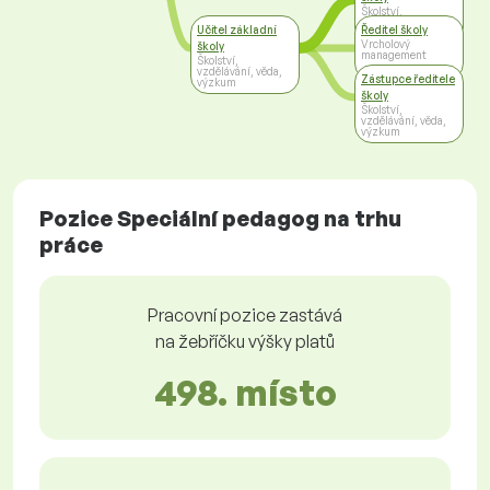
Školství,
vzdělávání, věda,
Učitel základní
Ředitel školy
výzkum
Vrcholový
školy
management
Školství,
vzdělávání, věda,
Zástupce ředitele
výzkum
školy
Školství,
vzdělávání, věda,
výzkum
Pozice Speciální pedagog na trhu
práce
Pracovní pozice zastává
na žebříčku výšky platů
498. místo