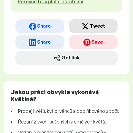
Porovnejte si plat s ostatními
Share
Tweet
Share
Save
Get link
Jakou práci obvykle vykonává
Květinář
Prodej květů, kytic, věnců a doplňkového zboží.
Řezání živých, sušených a umělých květů.
Vázání a aranžování květů, kytic a věnců v