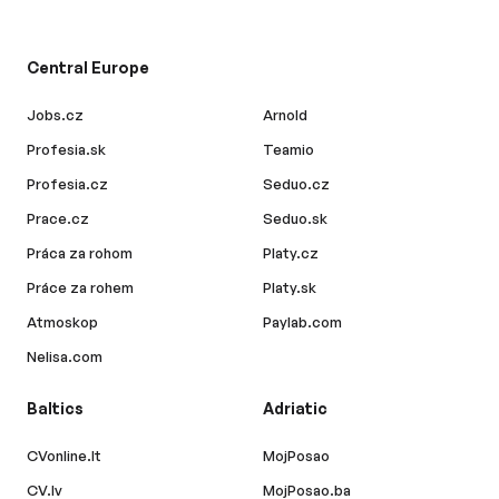
Central Europe
Jobs.cz
Arnold
Profesia.sk
Teamio
Profesia.cz
Seduo.cz
Prace.cz
Seduo.sk
Práca za rohom
Platy.cz
Práce za rohem
Platy.sk
Atmoskop
Paylab.com
Nelisa.com
Baltics
Adriatic
CVonline.lt
MojPosao
CV.lv
MojPosao.ba