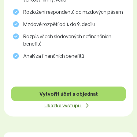
Rozložení respondentů do mzdových pásem
Mzdové rozpětí od 1. do 9. decilu
Rozpis všech sledovaných nefinančních
benefitů
Analýza finančních benefitů
Vytvořit účet a objednat
Ukázka výstupu