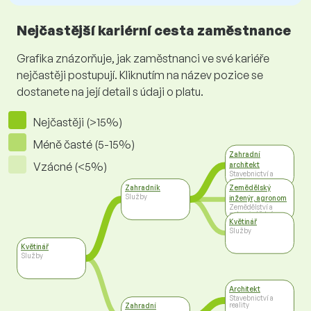
Nejčastější kariérní cesta zaměstnance
Grafika znázorňuje, jak zaměstnanci ve své kariéře
nejčastěji postupují. Kliknutím na název pozice se
dostanete na její detail s údaji o platu.
Nejčastěji (>15%)
Méně časté (5-15%)
Zahradní
Vzácné (<5%)
architekt
Stavebnictví a
reality
Zahradník
Zemědělský
Služby
inženýr, agronom
Zemědělství a
potravinářství
Květinář
Služby
Květinář
Služby
Architekt
Stavebnictví a
reality
Zahradní