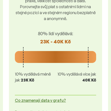
praxe, velikost společnosti a další.
Porovnejte svůj plat s ostatními lidmi na
stejné pozici a ve stejném regionu bezplatně
a anonymně.
80% lidí vydělává:
23K - 40K Kč
10% vydělává méně
10% vydělává více jak
jak
23K Kč
40K Kč
Co znamenají data v grafu?