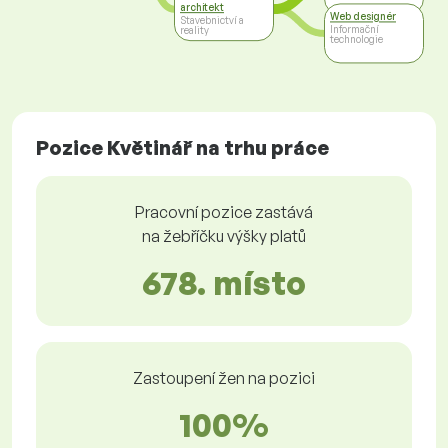
architekt
Web designér
Stavebnictví a
Informační
reality
technologie
Pozice Květinář na trhu práce
Pracovní pozice zastává
na žebříčku výšky platů
678. místo
Zastoupení žen na pozici
100%