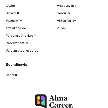
CV.ee
Vrabotuvanje
Dirbam.lt
Hercul.hr
Visidarbi.lv
Virtual Valley
Otsintood.ee
Pulser
Personaloatrankos.lt
Recruitment.lv
Varbamisteenused.ee
Scandinavia
Jobly.fi