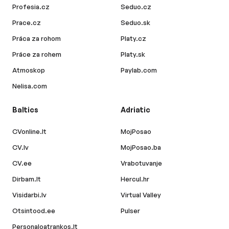
Profesia.cz
Seduo.cz
Prace.cz
Seduo.sk
Práca za rohom
Platy.cz
Práce za rohem
Platy.sk
Atmoskop
Paylab.com
Nelisa.com
Baltics
Adriatic
CVonline.lt
MojPosao
CV.lv
MojPosao.ba
CV.ee
Vrabotuvanje
Dirbam.lt
Hercul.hr
Visidarbi.lv
Virtual Valley
Otsintood.ee
Pulser
Personaloatrankos.lt