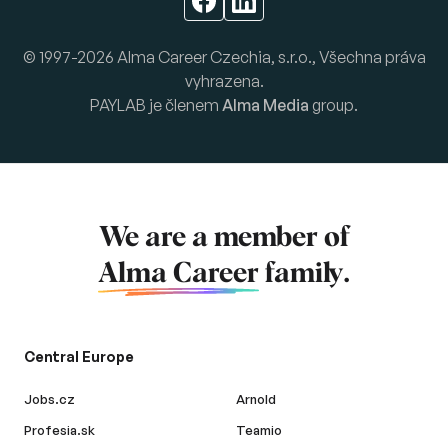
© 1997-2026 Alma Career Czechia, s.r.o., Všechna práva
vyhrazena.
PAYLAB je členem
Alma Media
group.
We are a member of
Alma Career
family.
Central Europe
Jobs.cz
Arnold
Profesia.sk
Teamio