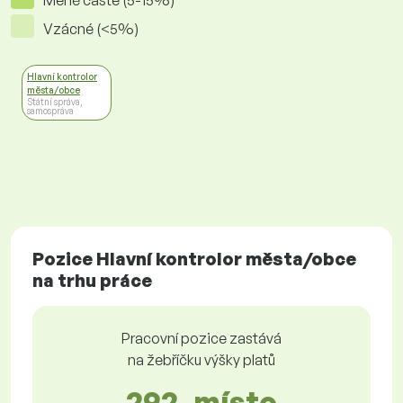
Méně časté (5-15%)
Vzácné (<5%)
Hlavní kontrolor
města/obce
Státní správa,
samospráva
Pozice Hlavní kontrolor města/obce
na trhu práce
Pracovní pozice zastává
na žebříčku výšky platů
292. místo