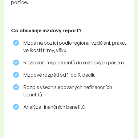
pozice.
Co obsahuje mzdový report?
Mzda na pozici podle regionu, vzdělání, praxe,
velikosti firmy, věku
Rozložení respondentů do mzdových pásem
Mzdové rozpětí od 1. do 9. decilu
Rozpis všech sledovaných nefinančních
benefitů
Analýza finančních benefitů