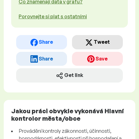
Co znamenají data v grafu?
Porovnejte si plat s ostatními
Share
Tweet
Share
Save
Get link
Jakou práci obvykle vykonává Hlavní
kontrolor města/obce
Provádění kontroly zákonnosti, účinnosti,
hospodárnosti, efektivnosti při hospodaření a