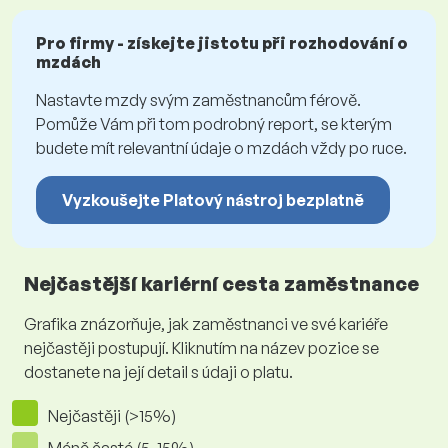
Pro firmy - získejte jistotu při rozhodování o
mzdách
Nastavte mzdy svým zaměstnancům férově.
Pomůže Vám při tom podrobný report, se kterým
budete mít relevantní údaje o mzdách vždy po ruce.
Vyzkoušejte Platový nástroj bezplatně
Nejčastější kariérní cesta zaměstnance
Grafika znázorňuje, jak zaměstnanci ve své kariéře
nejčastěji postupují. Kliknutím na název pozice se
dostanete na její detail s údaji o platu.
Nejčastěji (>15%)