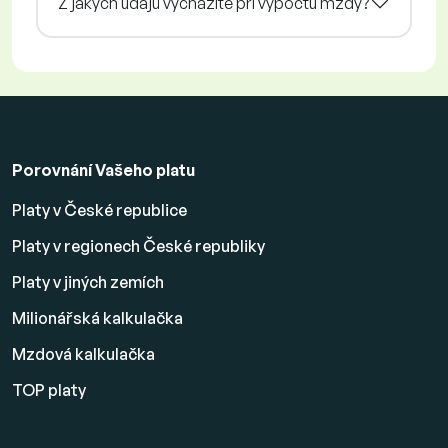
Z jakých údajů vycházíte při výpočtu mzdy?
Porovnání Vašeho platu
Platy v České republice
Platy v regionech České republiky
Platy v jiných zemích
Milionářská kalkulačka
Mzdová kalkulačka
TOP platy