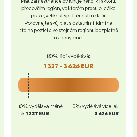
Plat zaměstnance ovlivňuje několik faktorů,
především region, ve kterém pracuje, délka
praxe, velikost společnosti a další.
Porovnejte svůj plat s ostatními lidmi na
stejné pozici a ve stejném regionu bezplatně
a anonymně.
80% lidí vydělává:
1 327 - 3 626 EUR
10% vydělává méně
10% vydělává více jak
jak
1 327 EUR
3 626 EUR