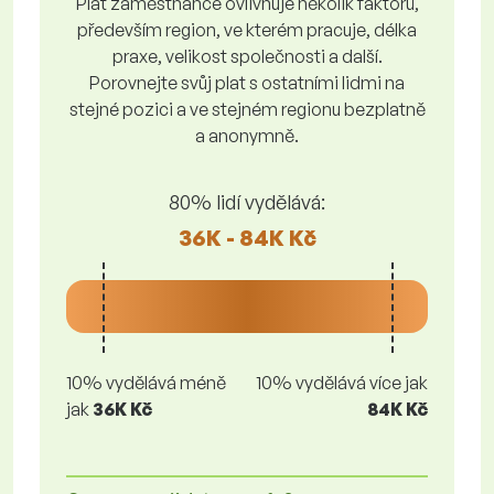
Plat zaměstnance ovlivňuje několik faktorů,
především region, ve kterém pracuje, délka
praxe, velikost společnosti a další.
Porovnejte svůj plat s ostatními lidmi na
stejné pozici a ve stejném regionu bezplatně
a anonymně.
80% lidí vydělává:
36K - 84K Kč
10% vydělává méně
10% vydělává více jak
jak
36K Kč
84K Kč