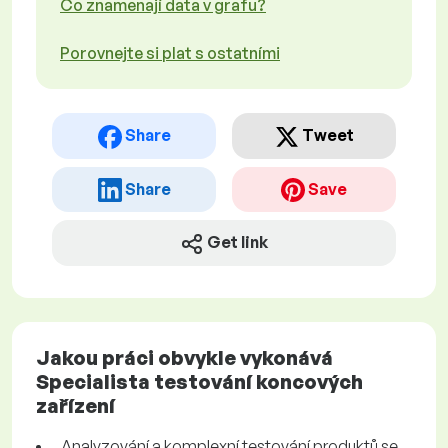
Co znamenají data v grafu?
Porovnejte si plat s ostatními
Share
Tweet
Share
Save
Get link
Jakou práci obvykle vykonává
Specialista testování koncových
zařízení
Analyzování a komplexní testování produktů se