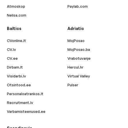
Atmoskop
Paylab.com
Nelisa.com
Baltics
Adriatic
CVonline.lt
MojPosao
CV.lv
MojPosao.ba
CV.ee
Vrabotuvanje
Dirbam.lt
Hercul.hr
Visidarbi.lv
Virtual Valley
Otsintood.ee
Pulser
Personaloatrankos.lt
Recruitment.lv
Varbamisteenused.ee