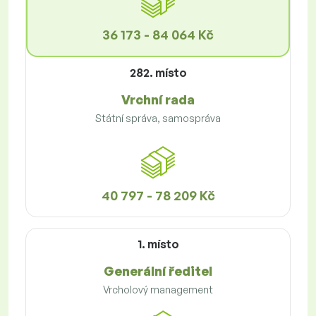
36 173 - 84 064 Kč
282. místo
Vrchní rada
Státní správa, samospráva
40 797 - 78 209 Kč
1. místo
Generální ředitel
Vrcholový management