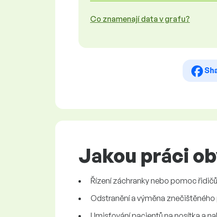
Co znamenají data v grafu?
Sh
Jakou práci ob
Řízení záchranky nebo pomoc řidič
Odstranění a výměna znečištěného 
Umisťování pacientů na nosítka a na