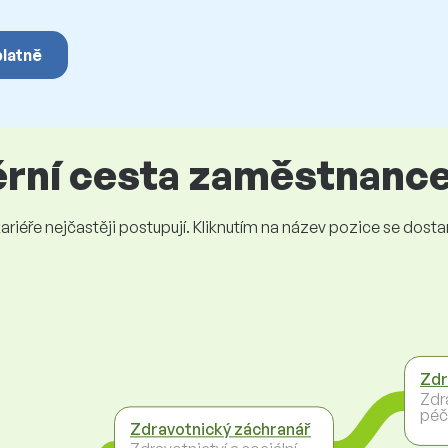
platně
iérní cesta zaměstnanc
iéře nejčastěji postupují. Kliknutím na název pozice se dostanet
Zdr
Zdra
péč
Zdravotnický záchranář