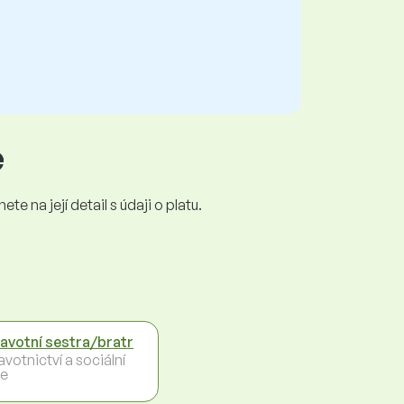
e
e na její detail s údaji o platu.
avotní sestra/bratr
votnictví a sociální
e