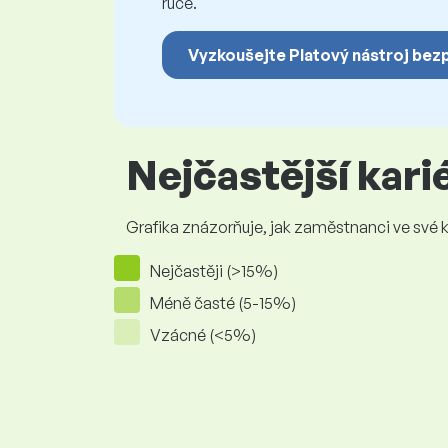
ruce.
Vyzkoušejte Platový nástroj bez
Nejčastější kar
Grafika znázorňuje, jak zaměstnanci ve své kar
Nejčastěji (>15%)
Méně časté (5-15%)
Vzácné (<5%)