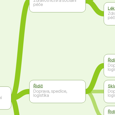
Zdravotnictví a sociální
péče
Lék
Zdra
péč
Řid
Dop
logi
Řidič
Skl
Doprava, spedice,
Dop
logistika
logi
ní
Řid