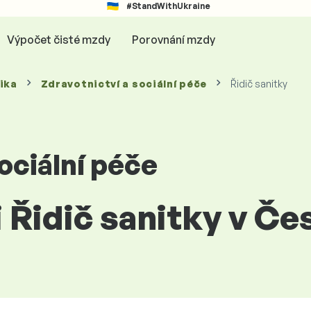
#StandWithUkraine
Výpočet čisté mzdy
Porovnání mzdy
ika
Zdravotnictví a sociální péče
Řidič sanitky
ociální péče
i Řidič sanitky v Č