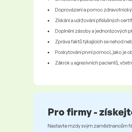
Doprovázení a pomoc zdravotnický
Získání a udržování příslušných certif
Doplnění zásoby a jednorázových p
Zpráva faktů týkajících se nehod n
Poskytování první pomoci, jako je o
Zákrok u agresivních pacientů, včet
Pro firmy - získej
Nastavte mzdy svým zaměstnancům féro