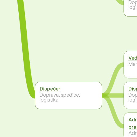
Dop
logi
Ved
Ma
Dispečer
Dis
Doprava, spedice,
Dop
logistika
logi
Adm
pra
Adm