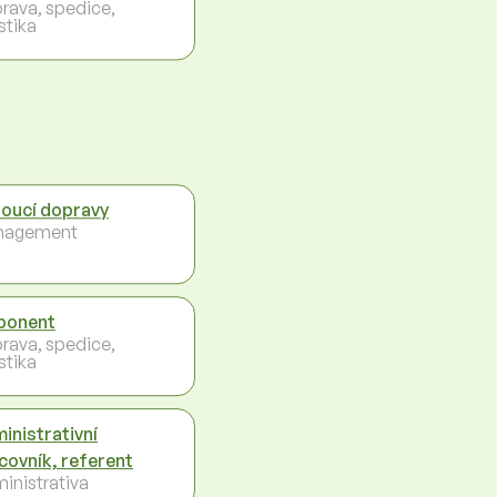
rava, spedice,
stika
oucí dopravy
nagement
ponent
rava, spedice,
stika
inistrativní
covník, referent
inistrativa