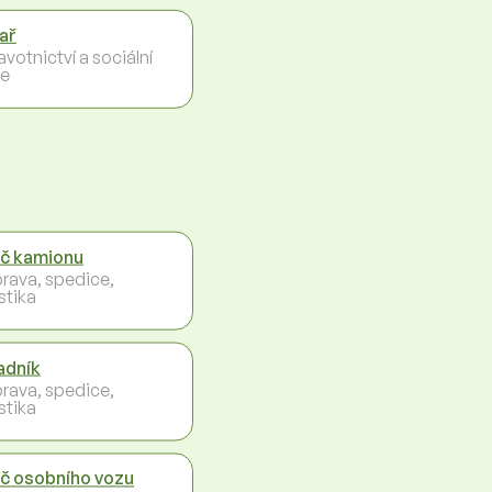
ař
votnictví a sociální
e
ič kamionu
rava, spedice,
stika
adník
rava, spedice,
stika
ič osobního vozu