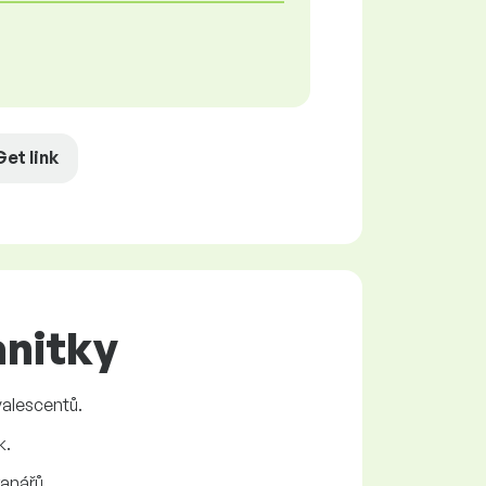
Get link
anitky
alescentů.
k.
anářů.