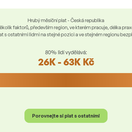
Hrubý měsíční plat - Česká republika
kolik faktorů, především region, ve kterém pracuje, délka praxe,
at s ostatními lidmi na stejné pozici a ve stejném regionu be
80% lidí vydělává:
26K - 63K Kč
Porovnejte si plat s ostatními