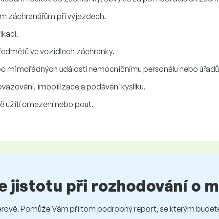
m záchranářům při výjezdech.
ikací.
ředmětů ve vozidlech záchranky.
ebo mimořádných událostí nemocničnímu personálu nebo úřadům
bvazování, imobilizace a podávání kyslíku.
ně užití omezení nebo pout.
te jistotu při rozhodování o
vě. Pomůže Vám při tom podrobný report, se kterým budete 