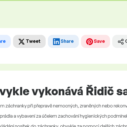
are
Tweet
Share
Save
vykle vykonává Řidič s
ům záchranky při přepravě nemocných, zraněných nebo rekonv
prádla a vybavení za účelem zachování hygienických podmíne
kládání nosítek do záchranky, obvykle za pomoci dalších záchr