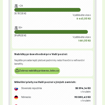
<24
35 787,00 Kč
Vyděláváte více o
5 463,00 Kč
55+
39 699,00 Kč
Vyděláváte více o
1 551,00 Kč
Nabídky práce
vhodné pro Vaší pozici:
Najděte pro sebe lepší platové podmínky nebo finanční a nefinanční
benefity.
Zobraz nabídky práce na Jobs.cz
Měsíční platy na Vaší pozici
v jiných zemích
:
Slovenská republika
35 394,14 Kč
v hrubém
Německo
90 380,42 Kč
v hrubém