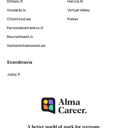
Dirbam.lt
Hercul.hr
Visidarbi.lv
Virtual Valley
Otsintood.ee
Pulser
Personaloatrankos.lt
Recruitment.lv
Varbamisteenused.ee
Scandinavia
Jobly.fi
A better world of work for
everyone
.