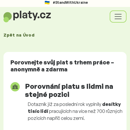
#StandWithUkraine
Zpět na
Úvod
Porovnejte svůj plat s trhem práce –
anonymně a zdarma
Porovnání platu s lidmi na
stejné pozici
Dotazník již za poslední rok vyplnily
desítky
tisíc lidí
pracujících na více než 700 různých
pozicích napříč celou zemí.