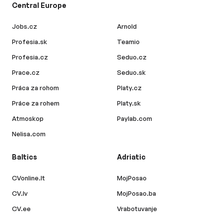
Central Europe
Jobs.cz
Arnold
Profesia.sk
Teamio
Profesia.cz
Seduo.cz
Prace.cz
Seduo.sk
Práca za rohom
Platy.cz
Práce za rohem
Platy.sk
Atmoskop
Paylab.com
Nelisa.com
Baltics
Adriatic
CVonline.lt
MojPosao
CV.lv
MojPosao.ba
CV.ee
Vrabotuvanje