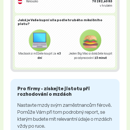
Rakousko
70 282,60 Kč
v hrubém
Jaká je Vaše
kupní síla
podle hrubého měsíčního
platu?
Macbook si můžete koupit za
43
Jeden Big Mac si dokážete koupit
dní
po odpracování
23 minut
Pro firmy - získejte jistotu při
rozhodování o mzdách
Nastavte mzdy svým zaměstnancům férově.
Pomůže Vám při tom podrobný report, se
kterým budete mít relevantní údaje o mzdách
vždy po ruce.