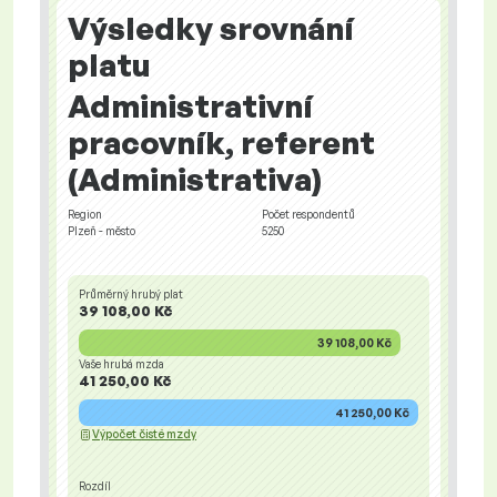
Výsledky srovnání
platu
Administrativní
pracovník, referent
(Administrativa)
Region
Počet respondentů
Plzeň - město
5250
Průměrný hrubý plat
39 108,00 Kč
39 108,00 Kč
Vaše hrubá mzda
41 250,00 Kč
41 250,00 Kč
Výpočet čisté mzdy
Rozdíl