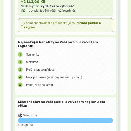
+2 142,00 Kč
Na dané pozici
vyděláváte výborně!
Váš hrubý plat je o
5%
větší než je průměr.
Zobrazené srovnání platů reflektuje pouze
Vaši pozici a
region.
Nejčastější benefity na Vaší pozici a ve Vašem
regionu:
Stravenky
Sick days
Pružná pracovní doba
Nápoje zdarma (kava, čaj, minerálky apod.)
Penzijní připojištění
Měsíční plat na Vaší pozici a ve Vašem regionu
dle
věku:
Vaše mzda
41 250,00 Kč