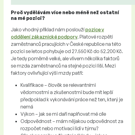
Proč vydělávám více nebo méně než ostatní
na mé pozici?
Jako vhodný příklad nám poslouží
pozice v
oddělení zákaznické podpory
. Platové rozpětí
zaměstnanců pracujících v České republice na této
pozici se letos pohybuje od 27.550 Kč do 52.200 Kč.
Je tedy poměrně velké, ale vlivem několika faktorů
se mzda zaměstnanců na stejné pozici liší. Mezi
faktory ovlivňující výši mzdy patří:
Kvalifikace – člověk se relevantními
vědomostmi a zkušenostmi bude mít lepší
předpoklad k vykonávání práce než ten, který je
nemá
Výkon – jak se mi daří naplňovat mé cíle
Odpovědnost – mám nějakou odpovědnost za
rozpočet nebo motivaci lidí v týmu?