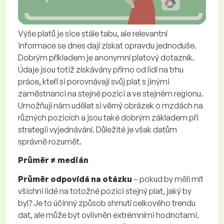
Výše platů je sice stále tabu, ale relevantní
informace se dnes dají získat opravdu jednoduše.
Dobrým příkladem je anonymní platový dotazník.
Údaje jsou totiž získávány přímo od lidí na trhu
práce, kteří si porovnávají svůj plat s jinými
zaměstnanci na stejné pozici a ve stejném regionu.
Umožňují nám udělat si věrný obrázek o mzdách na
různých pozicích a jsou také dobrým základem při
strategii vyjednávání. Důležité je však datům
správně rozumět.
Průměr ≠ medián
Průměr odpovídá na otázku
– pokud by měli mít
všichni lidé na totožné pozici stejný plat, jaký by
byl? Je to účinný způsob shrnutí celkového trendu
dat, ale může být ovlivněn extrémními hodnotami.