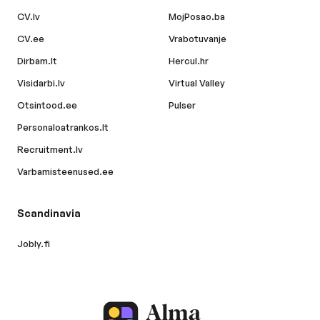
CV.lv
MojPosao.ba
CV.ee
Vrabotuvanje
Dirbam.lt
Hercul.hr
Visidarbi.lv
Virtual Valley
Otsintood.ee
Pulser
Personaloatrankos.lt
Recruitment.lv
Varbamisteenused.ee
Scandinavia
Jobly.fi