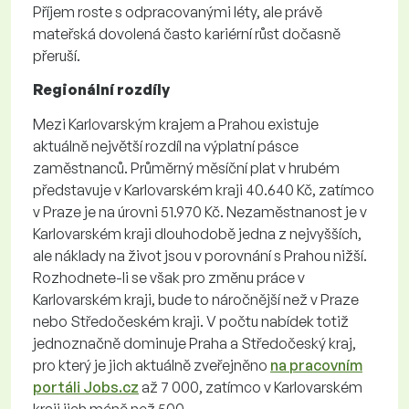
Příjem roste s odpracovanými léty, ale právě
mateřská dovolená často kariérní růst dočasně
přeruší.
Regionální rozdíly
Mezi Karlovarským krajem a Prahou existuje
aktuálně největší rozdíl na výplatní pásce
zaměstnanců. Průměrný měsíční plat v hrubém
představuje v Karlovarském kraji 40.640 Kč, zatímco
v Praze je na úrovni 51.970 Kč. Nezaměstnanost je v
Karlovarském kraji dlouhodobě jedna z nejvyšších,
ale náklady na život jsou v porovnání s Prahou nižší.
Rozhodnete-li se však pro změnu práce v
Karlovarském kraji, bude to náročnější než v Praze
nebo Středočeském kraji. V počtu nabídek totiž
jednoznačně dominuje Praha a Středočeský kraj,
pro který je jich aktuálně zveřejněno
na pracovním
portáli Jobs.cz
až 7 000, zatímco v Karlovarském
kraji jich méně než 500.