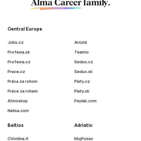
Alma Career
family.
Central Europe
Jobs.cz
Arnold
Profesia.sk
Teamio
Profesia.cz
Seduo.cz
Prace.cz
Seduo.sk
Práca za rohom
Platy.cz
Práce za rohem
Platy.sk
Atmoskop
Paylab.com
Nelisa.com
Baltics
Adriatic
CVonline.lt
MojPosao