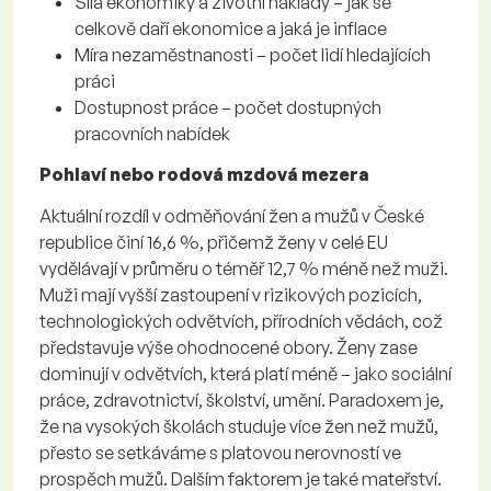
Síla ekonomiky a životní náklady – jak se
celkově daří ekonomice a jaká je inflace
Míra nezaměstnanosti – počet lidí hledajících
práci
Dostupnost práce – počet dostupných
pracovních nabídek
Pohlaví nebo rodová mzdová mezera
Aktuální rozdíl v odměňování žen a mužů v České
republice činí 16,6 %, přičemž ženy v celé EU
vydělávají v průměru o téměř 12,7 % méně než muži.
Muži mají vyšší zastoupení v rizikových pozicích,
technologických odvětvích, přírodních vědách, což
představuje výše ohodnocené obory. Ženy zase
dominují v odvětvích, která platí méně – jako sociální
práce, zdravotnictví, školství, umění. Paradoxem je,
že na vysokých školách studuje více žen než mužů,
přesto se setkáváme s platovou nerovností ve
prospěch mužů. Dalším faktorem je také mateřství.