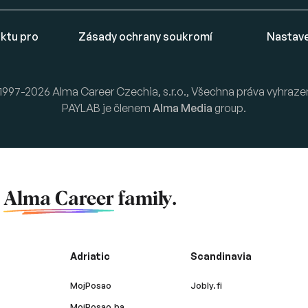
ktu pro
Zásady ochrany soukromí
Nastave
1997-2026 Alma Career Czechia, s.r.o., Všechna práva vyhraze
PAYLAB je členem
Alma Media
group.
f
Alma Career
family.
Adriatic
Scandinavia
MojPosao
Jobly.fi
MojPosao.ba