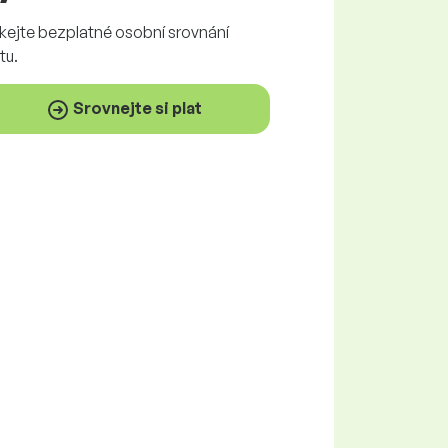
skejte
bezplatné
osobní srovnání
tu.
Srovnejte si plat