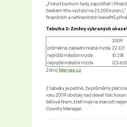
„Pokud bychom tedy započítali i třinác
českém trhu vychází na 23 200 korun,\"
finančních a nefinančních benefitů přin
Tabulka 2: Změny vybraných ukaza
2009
průměrná základní hrubá mzda
22 321
nejnižší měsíční mzda
10 218
nejvyšší měsíční mzda
123 65
Zdroj:
Merces.cz
Z tabulky je patrné, že průměrný plat ros
roku 2009 dostaly nad deset tisíc koru
šéfové firem, kteří mají na starosti neje
Country Manager.