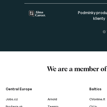
Podmínky produ
klienty
© 
We are a member o
Central Europe
Baltics
Jobs.cz
Arnold
CVonline.lt
Profesia.sk
Teamio
CV.lv