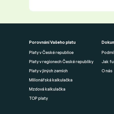
Porovnání Vašeho platu
Doku
Platy v České republice
Podmín
Platy v regionech České republiky
Jak fu
Platy v jiných zemích
O nás
Milionářská kalkulačka
Mzdová kalkulačka
TOP platy