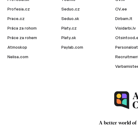
Profesia.cz
Seduo.cz
CV.ee
Prace.cz
Seduo.sk
Dirbam.lt
Práca za rohom
Platy.cz
Visidarbi.lv
Práce za rohem
Platy.sk
Otsintood.
Atmoskop
Paylab.com
Personaloat
Nelisa.com
Recruitment
Varbamiste
A better world of