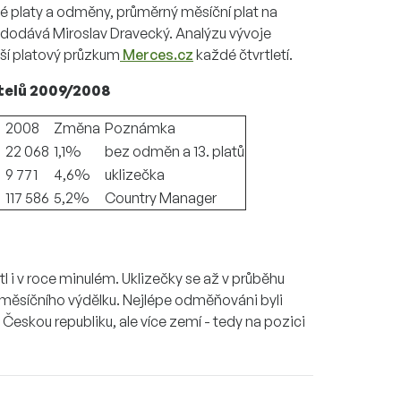
té platy a odměny, průměrný měsíční plat na
 dodává Miroslav Dravecký. Analýzu vývoje
áší platový průzkum
Merces.cz
každé čtvrtletí.
telů 2009/2008
2008
Změna
Poznámka
22 068
1,1%
bez odměn a 13. platů
9 771
4,6%
uklizečka
0
117 586
5,2%
Country Manager
tl i v roce minulém. Uklizečky se až v průběhu
n měsíčního výdělku. Nejlépe odměňováni byli
n Českou republiku, ale více zemí - tedy na pozici