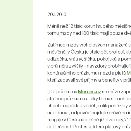
20.1.2010
Méně než 12 tisíc korun hrubého měsíčně 
tomu mzdy nad 100 tisíc mají pouze dv
Zatímco mzdy vrcholových manažerů se 
měsíčně, v Česku je stále pět profesí, kt
uklizečka, vrátný, šička, pokojská a p
v průměru zvýšily - navzdory probíhající
kontinuálního průzkumu mezd a platů
M
kteří zadávali své příjmy a benefity v 
„Do průzkumu
Merces.cz
se může zapoj
stránce průzkumu a díky tomu si mohou 
chcete například vědět, kolik peněz by
nabídnout, odpověď najdete právě na i
funguje v Česku úspěšně již dva roky,\"
společnosti Profesia, která platový pr