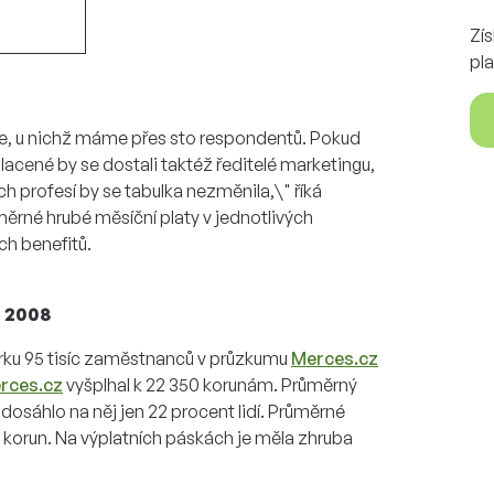
Zí
pla
ce, u nichž máme přes sto respondentů. Pokud
lacené by se dostali taktéž ředitelé marketingu,
ch profesí by se tabulka nezměnila,\" říká
ěrné hrubé měsíční platy v jednotlivých
ch benefitů.
u 2008
orku 95 tisíc zaměstnanců v průzkumu
Merces.cz
rces.cz
vyšplhal k 22 350 korunám. Průměrný
e dosáhlo na něj jen 22 procent lidí. Průměrné
 korun. Na výplatních páskách je měla zhruba