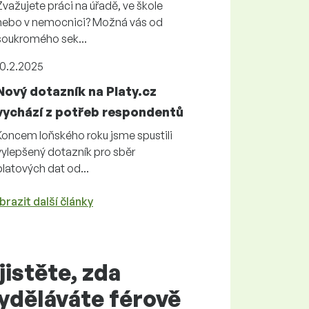
Zvažujete práci na úřadě, ve škole
nebo v nemocnici? Možná vás od
soukromého sek...
10.2.2025
Nový dotazník na Platy.cz
vychází z potřeb respondentů
Koncem loňského roku jsme spustili
vylepšený dotazník pro sběr
platových dat od...
brazit další články
jistěte, zda
yděláváte
férově