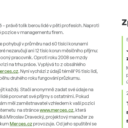
Z
– právě tolik berou lidé v pěti profesích. Naproti
ě pozice v managementu firem.
pohybují v průměru nad 60 tisíci korunami
eré nezaručují ani 12 tisíc korun měsíčního příjmu:
omocný pracovník. Oproti roku 2008 se mzdy
 krizi na trhu práce. Vyplývá to z obsáhlého
erces.cz
. Nyní vychází z údajů téměř 95 tisíc lidí,
průběhu druhého roku fungování průzkumu.
it každý. Stačí anonymně zadat své údaje na
lidé porovnat své příjmy s ostatními. Pokud
 vám měl zaměstnavatel vzhledem k vaší pozici
nternetu na stránce
www.merces.cz
, která
 říká Miroslav Dravecký, projektový manažer ze
ůzkum
Merces.cz
provozuje. Od jeho spuštění se