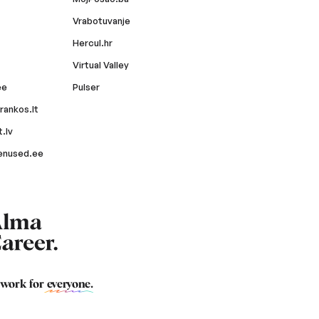
Vrabotuvanje
Hercul.hr
Virtual Valley
ee
Pulser
rankos.lt
.lv
enused.ee
 work for
everyone
.