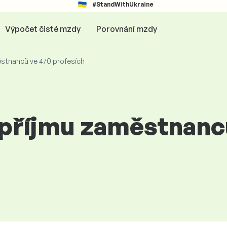
#StandWithUkraine
Výpočet čisté mzdy
Porovnání mzdy
ěstnanců ve 470 profesích
 příjmu zaměstnanc