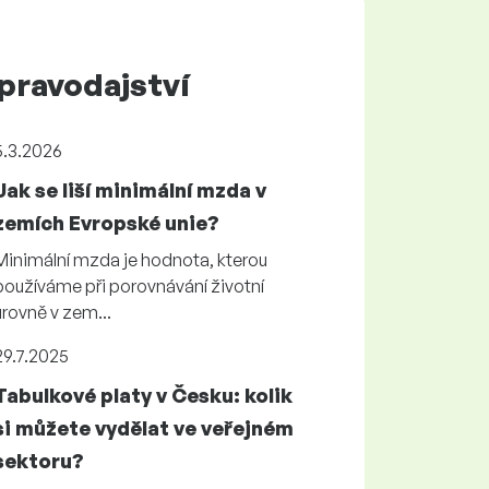
pravodajství
5.3.2026
Jak se liší minimální mzda v
zemích Evropské unie?
Minimální mzda je hodnota, kterou
používáme při porovnávání životní
úrovně v zem...
29.7.2025
Tabulkové platy v Česku: kolik
si můžete vydělat ve veřejném
sektoru?