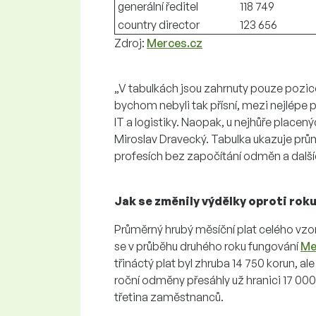
generální ředitel
118 749
country director
123 656
Zdroj:
Merces.cz
„V tabulkách jsou zahrnuty pouze pozi
bychom nebyli tak přísní, mezi nejlépe p
IT a logistiky. Naopak, u nejhůře placený
Miroslav Dravecký. Tabulka ukazuje prům
profesích bez započítání odměn a další
Jak se změnily výdělky oproti rok
Průměrný hrubý měsíční plat celého vz
se v průběhu druhého roku fungování
Me
třináctý plat byl zhruba 14 750 korun, al
roční odměny přesáhly už hranici 17 000
třetina zaměstnanců.