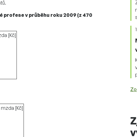
tů.
né profese v průběhu roku 2009 (z 470
da [Kč]
Zo
 mzda [Kč]
Z
v