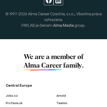
© 1997-2026 Alma Career Czechia, s.r.o., Všechna práva
vyhrazena.
PAYLAB je členem
Alma Media
group.
We are a member of
Alma Career
family.
Central Europe
Jobs.cz
Arnold
Profesia.sk
Teamio