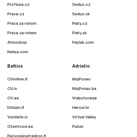
Profesia.cz
Seduo.cz
Prace.cz
Seduo.sk
Práca za rohom
Platy.cz
Práce za rohem
Platy.sk
Atmoskop
Paylab.com
Nelisa.com
Baltics
Adriatic
CVonline.lt
MojPosao
CV.lv
MojPosao.ba
CV.ee
Vrabotuvanje
Dirbam.lt
Hercul.hr
Visidarbi.lv
Virtual Valley
Otsintood.ee
Pulser
Personaloatrankos.lt