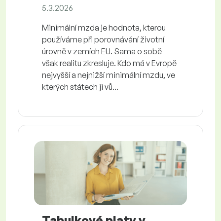
5.3.2026
Minimální mzda je hodnota, kterou
používáme při porovnávání životní
úrovně v zemích EU. Sama o sobě
však realitu zkresluje. Kdo má v Evropě
nejvyšší a nejnižší minimální mzdu, ve
kterých státech ji vů...
Tabulkové platy v