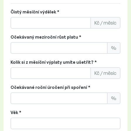
Čistý měsíční výdělek *
Kč / měsíc
Očekávaný meziroční růst platu *
%
Kolik si z měsíční výplaty umíte ušetřit? *
Kč / měsíc
Očekávané roční úročení při spoření *
%
Věk *