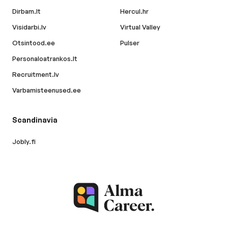
Dirbam.lt
Hercul.hr
Visidarbi.lv
Virtual Valley
Otsintood.ee
Pulser
Personaloatrankos.lt
Recruitment.lv
Varbamisteenused.ee
Scandinavia
Jobly.fi