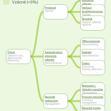
pracovník,
Vzácné (<5%)
referent
Administrativa
Prodavač
Vedoucí
Obchod
prodejny/provozu
Obchod
Skladník
Doprava, spedice,
logistika
Office manager
Administrativa
Číšník
Administrativní
Asistent
Cestovní ruch,
Administrativa
pracovník,
gastronomie,
referent
hotelnictví
Administrativa
Účetní
Ekonomika,
finance, účetnictví
Regionální /
Oblastní manažer
Management
Manažer
Provozní manažer
Vrcholový
restaurace
management
Management
Manažér hotelu