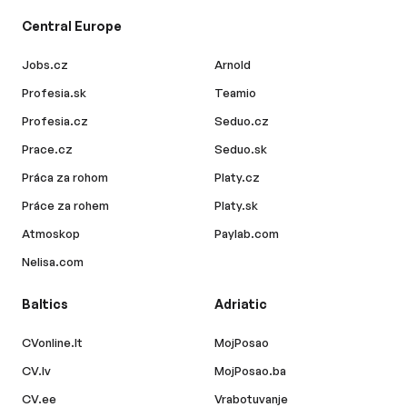
Central Europe
Jobs.cz
Arnold
Profesia.sk
Teamio
Profesia.cz
Seduo.cz
Prace.cz
Seduo.sk
Práca za rohom
Platy.cz
Práce za rohem
Platy.sk
Atmoskop
Paylab.com
Nelisa.com
Baltics
Adriatic
CVonline.lt
MojPosao
CV.lv
MojPosao.ba
CV.ee
Vrabotuvanje