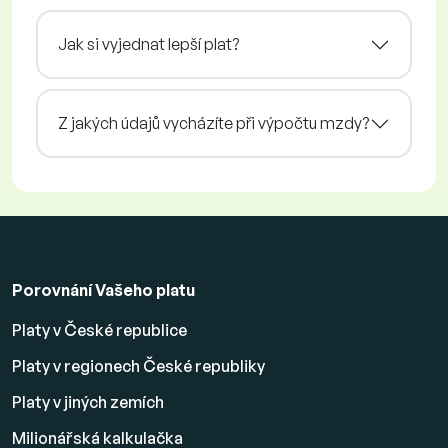
Jak si vyjednat lepší plat?
Z jakých údajů vycházíte při výpočtu mzdy?
Porovnání Vašeho platu
Platy v České republice
Platy v regionech České republiky
Platy v jiných zemích
Milionářská kalkulačka