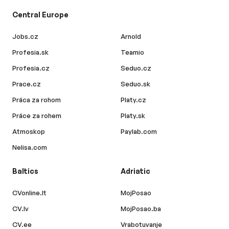
Central Europe
Jobs.cz
Arnold
Profesia.sk
Teamio
Profesia.cz
Seduo.cz
Prace.cz
Seduo.sk
Práca za rohom
Platy.cz
Práce za rohem
Platy.sk
Atmoskop
Paylab.com
Nelisa.com
Baltics
Adriatic
CVonline.lt
MojPosao
CV.lv
MojPosao.ba
CV.ee
Vrabotuvanje