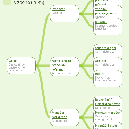
pracovník,
Vzácné (<5%)
referent
Administrativa
Prodavač
Vedoucí
Obchod
prodejny/provozu
Obchod
Skladník
Doprava, spedice,
logistika
Office manager
Administrativa
Číšník
Administrativní
Asistent
Cestovní ruch,
Administrativa
pracovník,
gastronomie,
referent
hotelnictví
Administrativa
Účetní
Ekonomika,
finance, účetnictví
Regionální /
Oblastní manažer
Management
Manažer
Provozní manažer
Vrcholový
restaurace
management
Management
Manažér hotelu