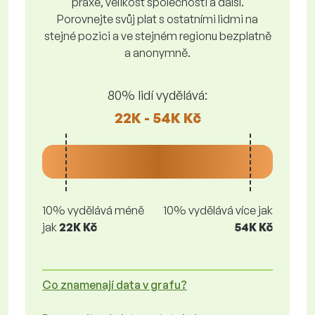
praxe, velikost společnosti a další.
Porovnejte svůj plat s ostatními lidmi na
stejné pozici a ve stejném regionu bezplatně
a anonymně.
80% lidí vydělává:
22K - 54K Kč
10% vydělává méně
10% vydělává více jak
jak
22K Kč
54K Kč
Co znamenají data v grafu?