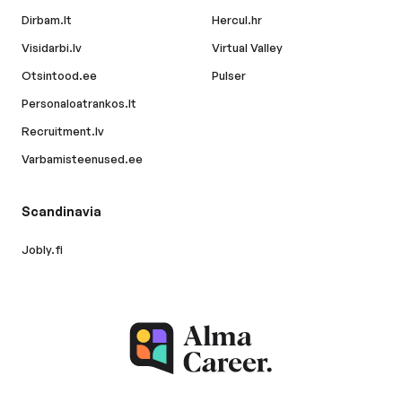
Dirbam.lt
Hercul.hr
Visidarbi.lv
Virtual Valley
Otsintood.ee
Pulser
Personaloatrankos.lt
Recruitment.lv
Varbamisteenused.ee
Scandinavia
Jobly.fi