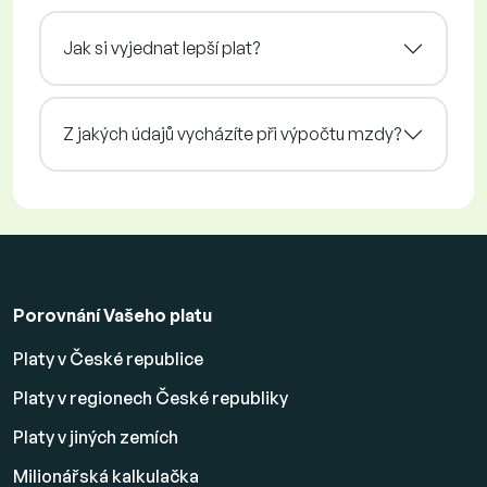
Jak si vyjednat lepší plat?
Z jakých údajů vycházíte při výpočtu mzdy?
Porovnání Vašeho platu
Platy v České republice
Platy v regionech České republiky
Platy v jiných zemích
Milionářská kalkulačka