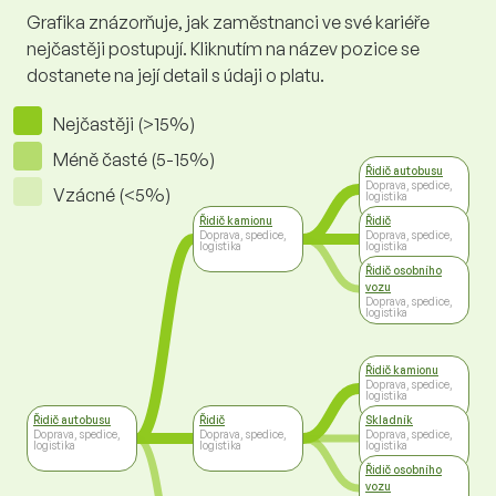
Grafika znázorňuje, jak zaměstnanci ve své kariéře
nejčastěji postupují. Kliknutím na název pozice se
dostanete na její detail s údaji o platu.
Nejčastěji (>15%)
Méně časté (5-15%)
Řidič autobusu
Doprava, spedice,
Vzácné (<5%)
logistika
Řidič kamionu
Řidič
Doprava, spedice,
Doprava, spedice,
logistika
logistika
Řidič osobního
vozu
Doprava, spedice,
logistika
Řidič kamionu
Doprava, spedice,
logistika
Řidič autobusu
Řidič
Skladník
Doprava, spedice,
Doprava, spedice,
Doprava, spedice,
logistika
logistika
logistika
Řidič osobního
vozu