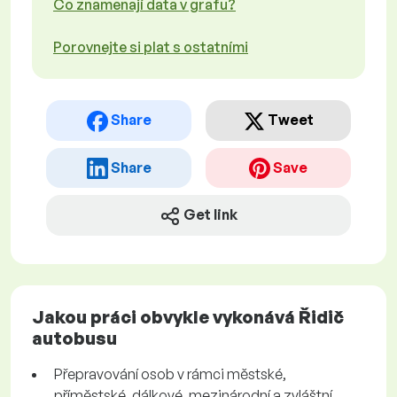
Co znamenají data v grafu?
Porovnejte si plat s ostatními
Share
Tweet
Share
Save
Get link
Jakou práci obvykle vykonává Řidič
autobusu
Přepravování osob v rámci městské,
příměstské, dálkové, mezinárodní a zvláštní