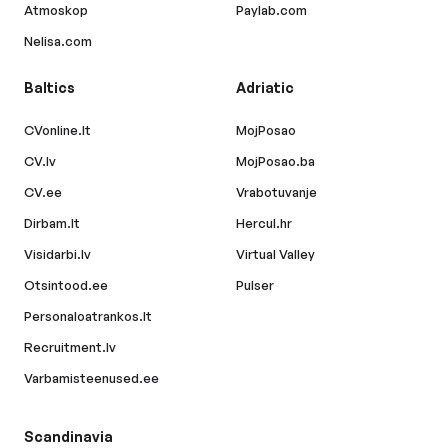
Atmoskop
Paylab.com
Nelisa.com
Baltics
Adriatic
CVonline.lt
MojPosao
CV.lv
MojPosao.ba
CV.ee
Vrabotuvanje
Dirbam.lt
Hercul.hr
Visidarbi.lv
Virtual Valley
Otsintood.ee
Pulser
Personaloatrankos.lt
Recruitment.lv
Varbamisteenused.ee
Scandinavia