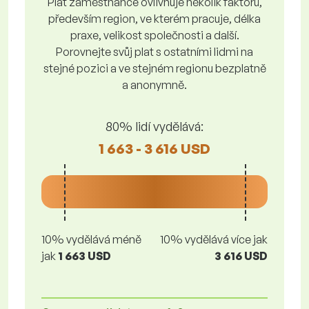
Plat zaměstnance ovlivňuje několik faktorů,
především region, ve kterém pracuje, délka
praxe, velikost společnosti a další.
Porovnejte svůj plat s ostatními lidmi na
stejné pozici a ve stejném regionu bezplatně
a anonymně.
80% lidí vydělává:
1 663 - 3 616 USD
10% vydělává méně
10% vydělává více jak
jak
1 663 USD
3 616 USD