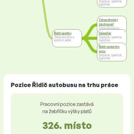
Doprava, spedice,
logistika
Zdravotnický
záchranář
Zdravotnictví a
sociální péče
Řidič sanitky
Dispečer
Zdravotnictví a
Doprava, spedice,
sociální péče
logistika
Řidič osobního
vozu
Doprava, spedice,
logistika
Pozice Řidič autobusu na trhu práce
Pracovní pozice zastává
na žebříčku výšky platů
326. místo