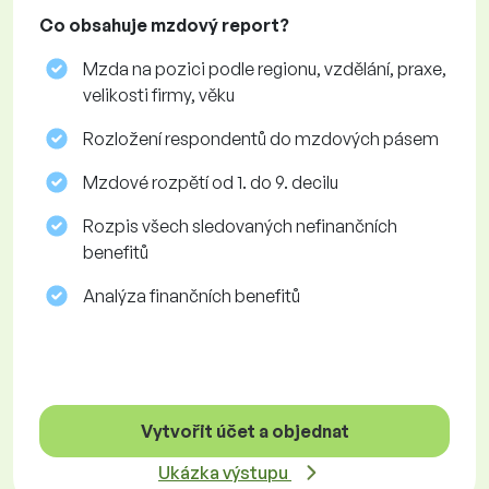
Co obsahuje mzdový report?
Mzda na pozici podle regionu, vzdělání, praxe,
velikosti firmy, věku
Rozložení respondentů do mzdových pásem
Mzdové rozpětí od 1. do 9. decilu
Rozpis všech sledovaných nefinančních
benefitů
Analýza finančních benefitů
Vytvořit účet a objednat
Ukázka výstupu