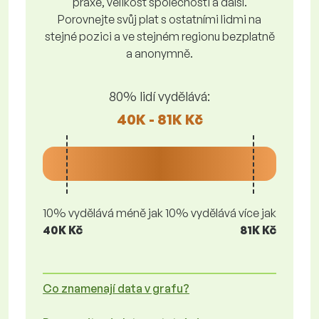
praxe, velikost společnosti a další.
Porovnejte svůj plat s ostatními lidmi na
stejné pozici a ve stejném regionu bezplatně
a anonymně.
80% lidí vydělává:
40K - 81K Kč
10% vydělává méně jak
10% vydělává více jak
40K Kč
81K Kč
Co znamenají data v grafu?