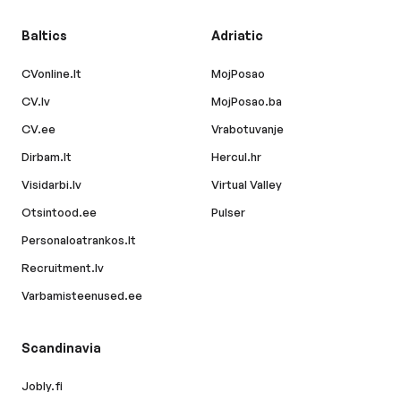
Baltics
Adriatic
CVonline.lt
MojPosao
CV.lv
MojPosao.ba
CV.ee
Vrabotuvanje
Dirbam.lt
Hercul.hr
Visidarbi.lv
Virtual Valley
Otsintood.ee
Pulser
Personaloatrankos.lt
Recruitment.lv
Varbamisteenused.ee
Scandinavia
Jobly.fi