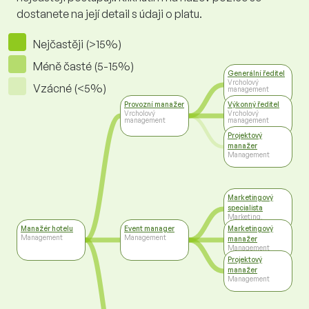
dostanete na její detail s údaji o platu.
Nejčastěji (>15%)
Méně časté (5-15%)
Generální ředitel
Vrcholový
Vzácné (<5%)
management
Provozní manažer
Výkonný ředitel
Vrcholový
Vrcholový
management
management
Projektový
manažer
Management
Marketingový
specialista
Marketing,
reklama, PR
Manažér hotelu
Event manager
Marketingový
Management
Management
manažer
Management
Projektový
manažer
Management