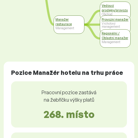
Vedoucí
prodejny/provozu
Obchod
Manažer
Provozní manažer
Vrcholový
restaurace
management
Management
Regionální /
Oblastní manažer
Management
Pozice Manažér hotelu na trhu práce
Pracovní pozice zastává
na žebříčku výšky platů
268. místo