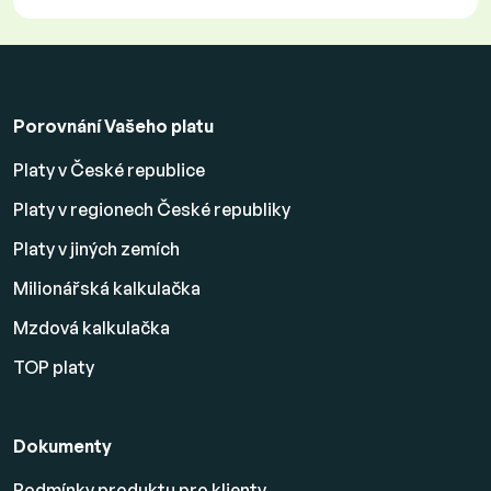
Porovnání Vašeho platu
Platy v České republice
Platy v regionech České republiky
Platy v jiných zemích
Milionářská kalkulačka
Mzdová kalkulačka
TOP platy
Dokumenty
Podmínky produktu pro klienty