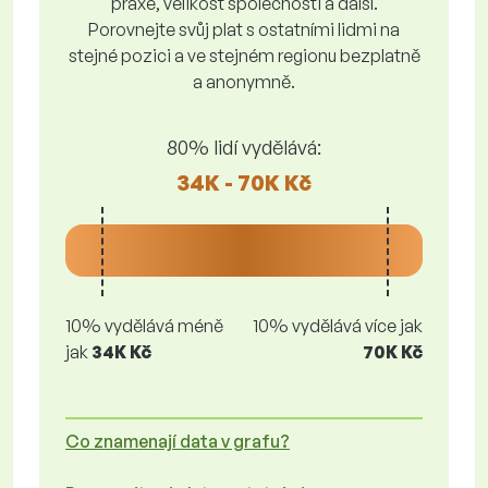
praxe, velikost společnosti a další.
Porovnejte svůj plat s ostatními lidmi na
stejné pozici a ve stejném regionu bezplatně
a anonymně.
80% lidí vydělává:
34K - 70K Kč
10% vydělává méně
10% vydělává více jak
jak
34K Kč
70K Kč
Co znamenají data v grafu?