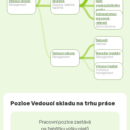
Vedoucí skladu
Skladník
Řidič
Management
Doprava, spedice,
vysokozdvižného
logistika
vozíku
Doprava, spedice,
Administrativní
logistika
pracovník,
referent
Administrativa
Nákupčí
Obchod
Vedoucí nákupu
Manažer logistiky
Management
Management
Výkonný ředitel
Vrcholový
management
Pozice Vedoucí skladu na trhu práce
Pracovní pozice zastává
na žebříčku výšky platů