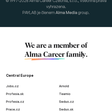
© 1997-2026 Alma Career Czechia, s.r.o., Všechna práva
vyhrazena.
PAYLAB je členem
Alma Media
group.
We are a member of
Alma Career
family.
Central Europe
Jobs.cz
Arnold
Profesia.sk
Teamio
Profesia.cz
Seduo.cz
Prace.cz
Seduo.sk