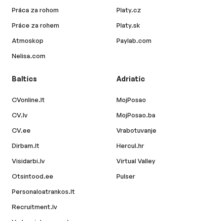
Práca za rohom
Platy.cz
Práce za rohem
Platy.sk
Atmoskop
Paylab.com
Nelisa.com
Baltics
Adriatic
CVonline.lt
MojPosao
CV.lv
MojPosao.ba
CV.ee
Vrabotuvanje
Dirbam.lt
Hercul.hr
Visidarbi.lv
Virtual Valley
Otsintood.ee
Pulser
Personaloatrankos.lt
Recruitment.lv