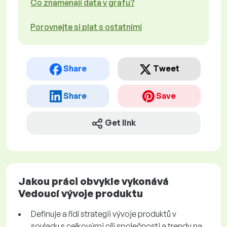
Co znamenají data v grafu?
Porovnejte si plat s ostatními
Share
Tweet
Share
Save
Get link
Jakou práci obvykle vykonává
Vedoucí vývoje produktu
Definuje a řídí strategii vývoje produktů v
souladu s celkovými cíli společnosti a trendy na