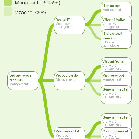
Méně časté (5-15%)
IT manager
Management
Vzácné (<5%)
Ředitel IT
Výkonný ředitel
Vrcholový
Vrcholový
management
management
IT projektový
manažer
Informační
technologie
Výrobní ředitel
Vrcholový
management
Vedoucí vývoje
Vedoucí výroby
Mistr ve výrobě
Management
Management
produktu
Management
Generální ředitel
Vrcholový
management
Generální ředitel
Vrcholový
management
Výkonný ředitel
Obchodní ředitel
Vrcholový
Vrcholový
management
management