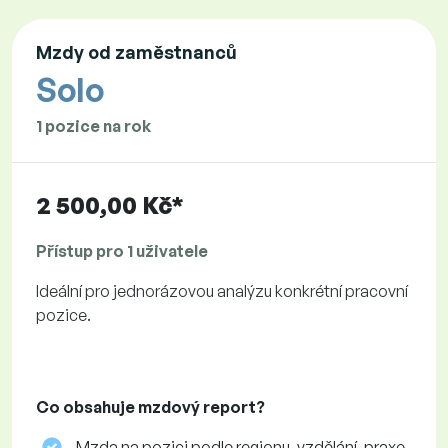
Mzdy od zaměstnanců
Solo
1 pozice na rok
2 500,00 Kč*
Přístup pro 1 uživatele
Ideální pro jednorázovou analýzu konkrétní pracovní
pozice.
Co obsahuje mzdový report?
Mzda na pozici podle regionu, vzdělání, praxe,