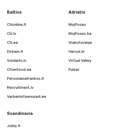
Baltics
Adriatic
CVonline.lt
MojPosao
CV.lv
MojPosao.ba
CV.ee
Vrabotuvanje
Dirbam.lt
Hercul.hr
Visidarbi.lv
Virtual Valley
Otsintood.ee
Pulser
Personaloatrankos.lt
Recruitment.lv
Varbamisteenused.ee
Scandinavia
Jobly.fi