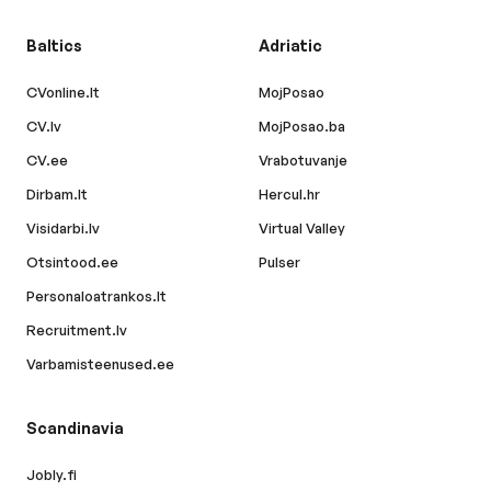
Baltics
Adriatic
CVonline.lt
MojPosao
CV.lv
MojPosao.ba
CV.ee
Vrabotuvanje
Dirbam.lt
Hercul.hr
Visidarbi.lv
Virtual Valley
Otsintood.ee
Pulser
Personaloatrankos.lt
Recruitment.lv
Varbamisteenused.ee
Scandinavia
Jobly.fi