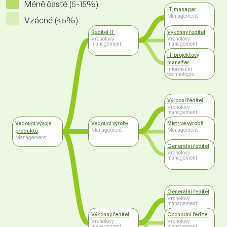
Méně časté (5-15%)
IT manager
Management
Vzácné (<5%)
Ředitel IT
Výkonný ředitel
Vrcholový
Vrcholový
management
management
IT projektový
manažer
Informační
technologie
Výrobní ředitel
Vrcholový
management
Vedoucí vývoje
Vedoucí výroby
Mistr ve výrobě
Management
Management
produktu
Management
Generální ředitel
Vrcholový
management
Generální ředitel
Vrcholový
management
Výkonný ředitel
Obchodní ředitel
Vrcholový
Vrcholový
management
management