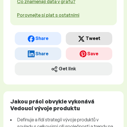
Co znamenají data v grafu?
Porovnejte si plat s ostatními
Share
Tweet
Share
Save
Get link
Jakou práci obvykle vykonává
Vedoucí vývoje produktu
Definuje a řídí strategii vývoje produktů v
souladu s celkovými cíli společnosti a trendy na