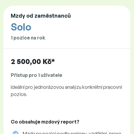
Mzdy od zaměstnanců
Solo
1 pozice na rok
2 500,00 Kč*
Přístup pro 1 uživatele
Ideální pro jednorázovou analýzu konkrétní pracovní
pozice.
Co obsahuje mzdový report?
Mzda na pozici podle regionu, vzdělání, praxe,