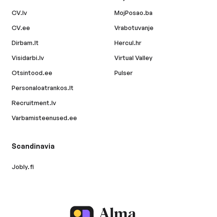
CV.lv
MojPosao.ba
CV.ee
Vrabotuvanje
Dirbam.lt
Hercul.hr
Visidarbi.lv
Virtual Valley
Otsintood.ee
Pulser
Personaloatrankos.lt
Recruitment.lv
Varbamisteenused.ee
Scandinavia
Jobly.fi