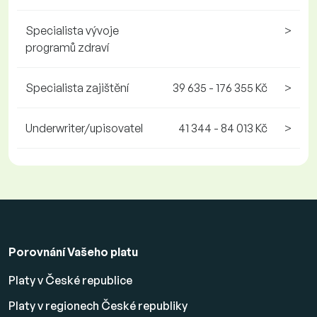
Specialista vývoje
>
programů zdraví
Specialista zajištění
39 635 - 176 355 Kč
>
Underwriter/upisovatel
41 344 - 84 013 Kč
>
Porovnání Vašeho platu
Platy v České republice
Platy v regionech České republiky