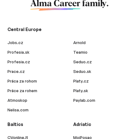
Alma Career
family.
Central Europe
Jobs.cz
Arnold
Profesia.sk
Teamio
Profesia.cz
Seduo.cz
Prace.cz
Seduo.sk
Práca za rohom
Platy.cz
Práce za rohem
Platy.sk
Atmoskop
Paylab.com
Nelisa.com
Baltics
Adriatic
CVonline.lt
MojPosao