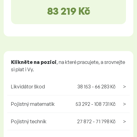
83 219 Kč
Klikněte na pozici
, na které pracujete, a srovnejte
si plat i Vy.
Likvidátor škod
38 153 - 66 283 Kč
>
Pojistný matematik
53 292 - 108 731 Kč
>
Pojistný technik
27 872 - 71 798 Kč
>