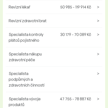
Revizní lékař
50 985 - 119 914 Kč
>
Revizní zdravotní brat
>
Specialista kontroly
30 179 - 70 089 Kč
>
plátců pojistného
Specialista nákupu
>
zdravotní péče
Specialista
>
podpůrných a
zdravotních činností
Specialista vývoje
47 755 - 78 887 Kč
>
produktů