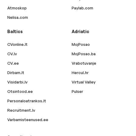
Atmoskop
Paylab.com
Nelisa.com
Baltics
Adriatic
CVonline.lt
MojPosao
CV.lv
MojPosao.ba
CV.ee
Vrabotuvanje
Dirbam.lt
Hercul.hr
Visidarbi.lv
Virtual Valley
Otsintood.ee
Pulser
Personaloatrankos.lt
Recruitment.lv
Varbamisteenused.ee