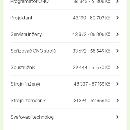
Programátor CNC
36 343 - 61 308 Kč
Projektant
43 190 - 80 707 Kč
Servisní inženýr
43 872 - 85 805 Kč
Seřizovač CNC strojů
33 692 - 58 549 Kč
Soustružník
29 444 - 51 570 Kč
Strojní inženýr
48 337 - 87 155 Kč
Strojní zámečník
31 394 - 52 856 Kč
Svařovací technolog