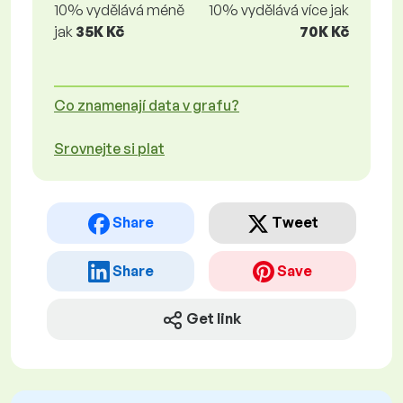
10% vydělává méně
10% vydělává více jak
jak
35K Kč
70K Kč
Co znamenají data v grafu?
Srovnejte si plat
Share
Tweet
Share
Save
Get link