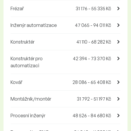
Frézař
31 176 - 55 335 Kč
Inženýr automatizace
47 065 - 94 011 Kč
Konstruktér
41 110 - 68 282 Kč
Konstruktér pro
42 394 - 73 370 Kč
automatizaci
Kovář
28 086 - 65 408 Kč
Montážník/montér
31 792 - 51 197 Kč
Procesní inženýr
48 526 - 84 680 Kč