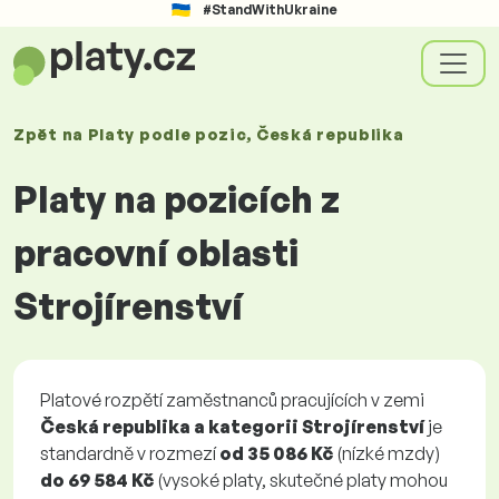
#StandWithUkraine
Zpět na
Platy
podle pozic
, Česká republika
Platy na pozicích z
pracovní oblasti
Strojírenství
Platové rozpětí zaměstnanců pracujících v zemi
Česká republika a kategorii Strojírenství
je
standardně v rozmezí
od
35 086 Kč
(nízké mzdy)
do
69 584 Kč
(vysoké platy, skutečné platy mohou