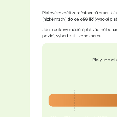
Platové rozpětí zaměstnanců pracující
(nízké mzdy)
do
66 658 Kč
(vysoké plat
Jde o celkový měsíční plat včetně bonusů
pozici, vyberte si ji ze seznamu.
Platy se moho