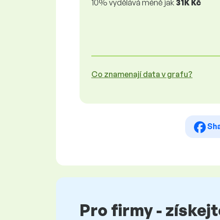
10% vydělává méně jak
31K Kč
Co znamenají data v grafu?
Sh
Pro firmy - získej