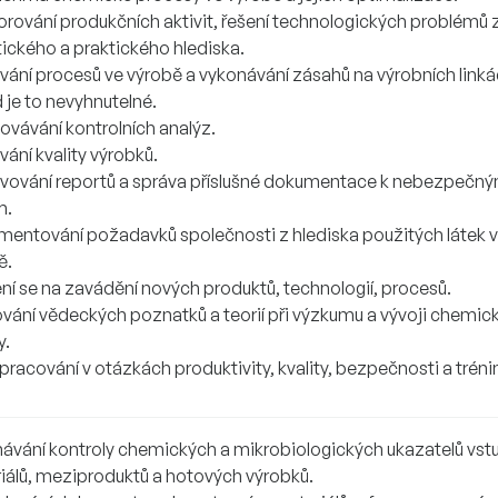
rování produkčních aktivit, řešení technologických problémů 
tického a praktického hlediska.
vání procesů ve výrobě a vykonávání zásahů na výrobních linká
 je to nevyhnutelné.
ovávání kontrolních analýz.
ání kvality výrobků.
avování reportů a správa příslušné dokumentace k nebezpečn
m.
mentování požadavků společnosti z hlediska použitých látek 
ě.
ení se na zavádění nových produktů, technologií, procesů.
ování vědeckých poznatků a teorií při výzkumu a vývoji chemic
y.
racování v otázkách produktivity, kvality, bezpečnosti a tréni
ávání kontroly chemických a mikrobiologických ukazatelů vst
iálů, meziproduktů a hotových výrobků.