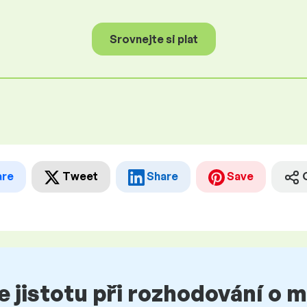
Srovnejte si plat
are
Tweet
Share
Save
te jistotu při rozhodování o