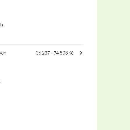
ch
ých
36 237 - 74 808 Kč
.