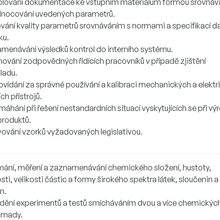
olování dokumentace ke vstupním materiálům formou srovnává
nocování uvedených parametrů.
vání kvality parametrů srovnáváním s normami a specifikací 
ku.
menávání výsledků kontrol do interního systému.
mování zodpovědných řídících pracovníků v případě zjištění
ladu.
vídání za správné používání a kalibraci mechanických a elektr
ch přístrojů.
áhání při řešení nestandardních situací vyskytujících se při vý
roduktů.
vování vzorků vyžadovaných legislativou.
ání, měření a zaznamenávání chemického složení, hustoty,
sti, velikosti částic a formy širokého spektra látek, sloučenin a
n.
dění experimentů a testů smícháváním dvou a více chemických
omady.