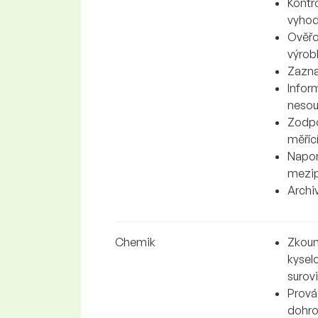
Kontr
vyhod
Ověřo
výrob
Zazna
Infor
nesou
Zodpo
měřící
Napom
mezip
Archi
Chemik
Zkoum
kyselo
surovi
Prová
dohr