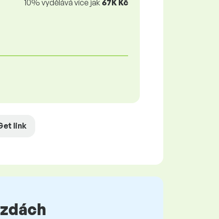
10% vydělává více jak
67K Kč
Get link
 mzdách