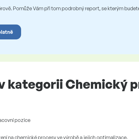
vě. Pomůže Vám při tom podrobný report, se kterým budete 
platně
 kategorii Chemický pr
acovní pozice
žení na chemické procesy ve výrobě a jejich optimalizace.