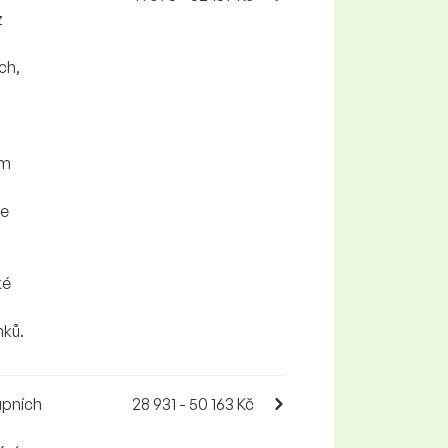
z
ch,
ým
ve
ké
nků.
upních
28 931 - 50 163 Kč