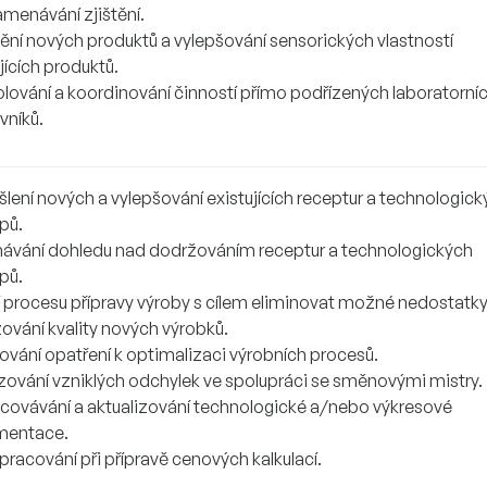
menávání zjištění.
ění nových produktů a vylepšování sensorických vlastností
jících produktů.
olování a koordinování činností přímo podřízených laboratorní
vníků.
lení nových a vylepšování existujících receptur a technologick
pů.
ávání dohledu nad dodržováním receptur a technologických
pů.
í procesu přípravy výroby s cílem eliminovat možné nedostatky
ování kvality nových výrobků.
ování opatření k optimalizaci výrobních procesů.
zování vzniklých odchylek ve spolupráci se směnovými mistry.
covávání a aktualizování technologické a/nebo výkresové
mentace.
pracování při přípravě cenových kalkulací.