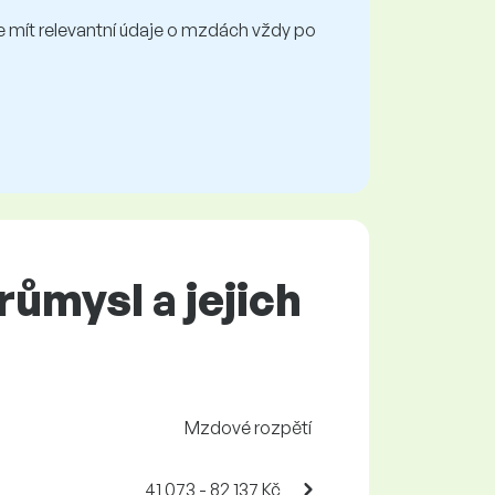
mít relevantní údaje o mzdách vždy po
ůmysl a jejich
Mzdové rozpětí
41 073 - 82 137 Kč