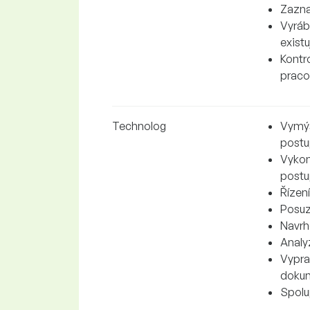
Zazna
Vyráb
existu
Kontr
praco
Technolog
Vymýš
postu
Vykon
postu
Řízen
Posuz
Navrh
Analy
Vypra
doku
Spolu