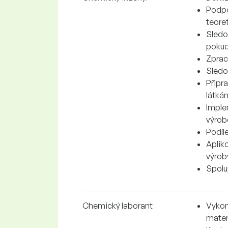
Podpo
teore
Sledo
pokud
Zprac
Sledov
Připr
látká
Imple
výrob
Podíl
Aplik
výrob
Spolup
Chemický laborant
Vykon
mater