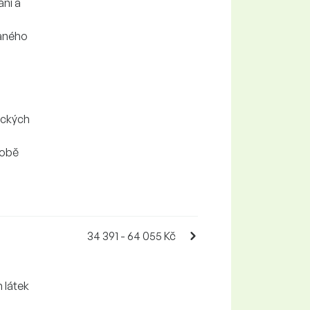
ní a
daného
ických
robě
34 391 - 64 055 Kč
 látek