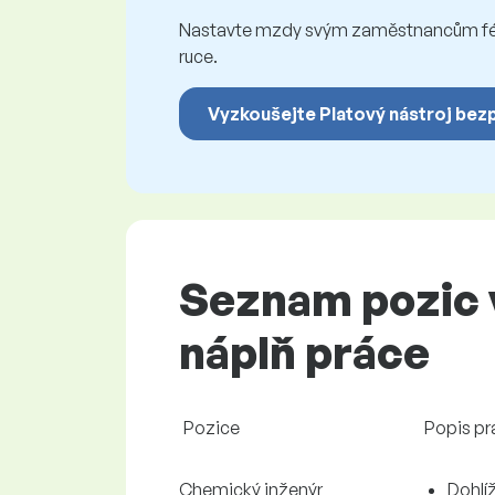
Nastavte mzdy svým zaměstnancům féro
ruce.
Vyzkoušejte Platový nástroj bez
Seznam pozic v
náplň práce
Pozice
Popis pr
Chemický inženýr
Dohlí