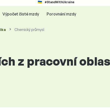
#StandWithUkraine
Výpočet čisté mzdy
Porovnání mzdy
ika
Chemický průmysl
ích z pracovní obl