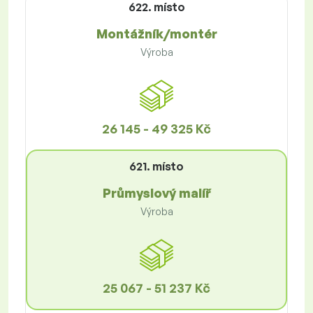
622. místo
Montážník/montér
Výroba
26 145 - 49 325 Kč
621. místo
Průmyslový malíř
Výroba
25 067 - 51 237 Kč