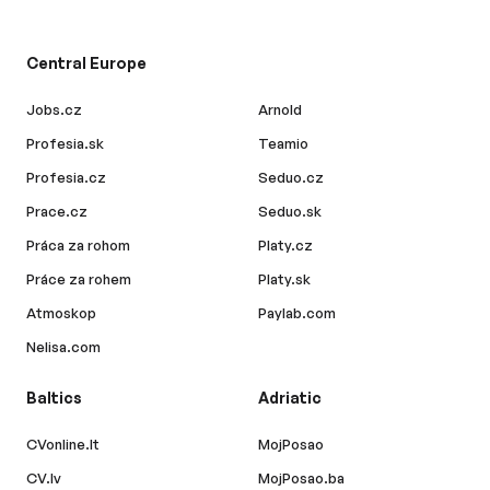
Central Europe
Jobs.cz
Arnold
Profesia.sk
Teamio
Profesia.cz
Seduo.cz
Prace.cz
Seduo.sk
Práca za rohom
Platy.cz
Práce za rohem
Platy.sk
Atmoskop
Paylab.com
Nelisa.com
Baltics
Adriatic
CVonline.lt
MojPosao
CV.lv
MojPosao.ba