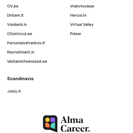
CV.ee
Vrabotuvanje
Dirbam.lt
Hercul.hr
Visidarbi.lv
Virtual Valley
Otsintood.ee
Pulser
Personaloatrankos.lt
Recruitment.lv
Varbamisteenused.ee
Scandinavia
Jobly.fi