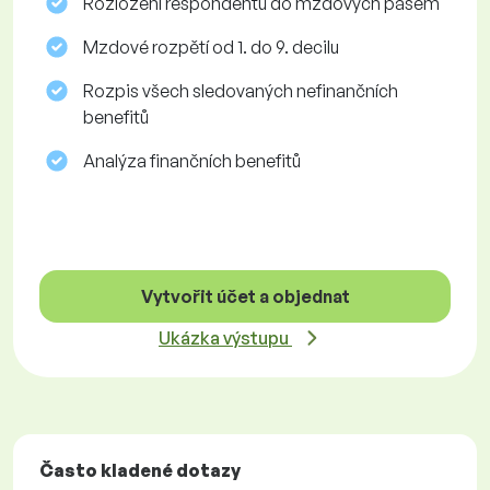
Rozložení respondentů do mzdových pásem
Mzdové rozpětí od 1. do 9. decilu
Rozpis všech sledovaných nefinančních
benefitů
Analýza finančních benefitů
Vytvořit účet a objednat
Ukázka výstupu
Často kladené dotazy