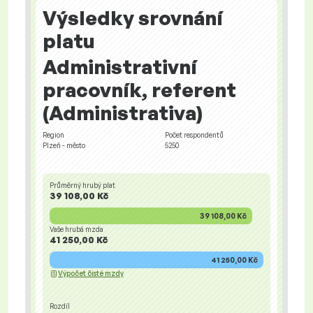
Výsledky srovnání
platu
Administrativní
pracovník, referent
(Administrativa)
Region
Počet respondentů
Plzeň - město
5250
Průměrný hrubý plat
39 108,00 Kč
39 108,00 Kč
Vaše hrubá mzda
41 250,00 Kč
41 250,00 Kč
Výpočet čisté mzdy
Rozdíl