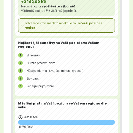
+2 142,00 Kč
Na dané pozici
vyděláváte výborně!
Váš hrubý plat je o
5%
větší než je průměr.
Zobrazené srovnání platů reflektuje pouze
Vaši pozici a
region.
Nejčastější benefity na Vaší pozici a ve Vašem
regionu:
Stravenky
Pružná pracovní doba
Nápoje zdarma (kava, čaj, minerálky apod.)
Sick days
Penzijní připojištění
Měsíční plat na Vaší pozici a ve Vašem regionu
dle
věku:
Vaše mzda
41 250,00 Kč