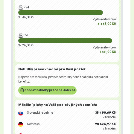
<24
35 787,00 Kč
Vyděláváte více o
5 463,00 Kč
55+
39 699,00 Kč
Vyděláváte více o
1 551,00 Kč
Nabídky práce
vhodné pro Vaší pozici:
Najděte pro sebe lepší platové podmínky nebo finanční a nefinanční
benefity.
Zobraz nabídky práce na Jobs.cz
Měsíční platy na Vaší pozici
v jiných zemích
:
Slovenská republika
35 490,69 Kč
v hrubém
Německo
90 626,97 Kč
v hrubém