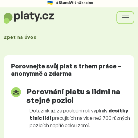
#StandWithUkraine
Zpět na
Úvod
Porovnejte svůj plat s trhem práce –
anonymně a zdarma
Porovnání platu s lidmi na
stejné pozici
Dotazník již za poslední rok vyplnily
desítky
tisíc lidí
pracujících na více než 700 různých
pozicích napříč celou zemí.