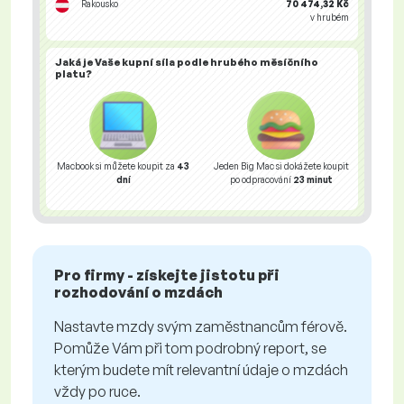
Rakousko
70 474,32 Kč
v hrubém
Jaká je Vaše
kupní síla
podle hrubého měsíčního
platu?
Macbook si můžete koupit za
43
Jeden Big Mac si dokážete koupit
dní
po odpracování
23 minut
Pro firmy - získejte jistotu při
rozhodování o mzdách
Nastavte mzdy svým zaměstnancům férově.
Pomůže Vám při tom podrobný report, se
kterým budete mít relevantní údaje o mzdách
vždy po ruce.