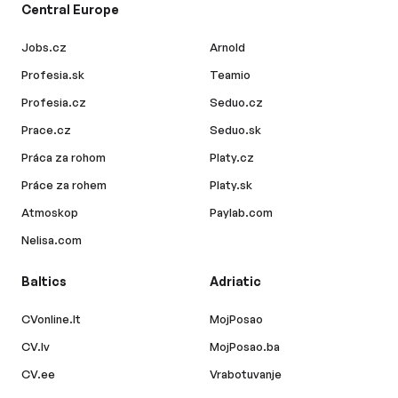
Central Europe
Jobs.cz
Arnold
Profesia.sk
Teamio
Profesia.cz
Seduo.cz
Prace.cz
Seduo.sk
Práca za rohom
Platy.cz
Práce za rohem
Platy.sk
Atmoskop
Paylab.com
Nelisa.com
Baltics
Adriatic
CVonline.lt
MojPosao
CV.lv
MojPosao.ba
CV.ee
Vrabotuvanje