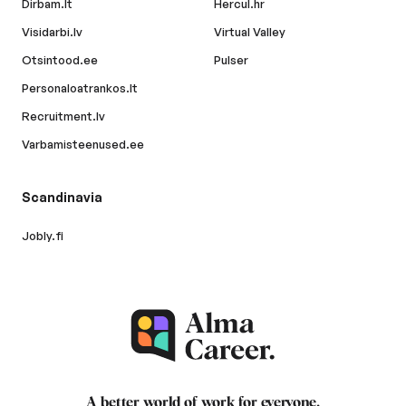
Dirbam.lt
Hercul.hr
Visidarbi.lv
Virtual Valley
Otsintood.ee
Pulser
Personaloatrankos.lt
Recruitment.lv
Varbamisteenused.ee
Scandinavia
Jobly.fi
A better world of work for
everyone
.