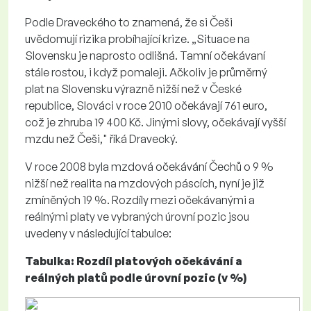
Podle Draveckého to znamená, že si Češi
uvědomují rizika probíhající krize. „Situace na
Slovensku je naprosto odlišná. Tamní očekávaní
stále rostou, i když pomaleji. Ačkoliv je průměrný
plat na Slovensku výrazně nižší než v České
republice, Slováci v roce 2010 očekávají 761 euro,
což je zhruba 19 400 Kč. Jinými slovy, očekávají vyšší
mzdu než Češi," říká Dravecký.
V roce 2008 byla mzdová očekávání Čechů o 9 %
nižší než realita na mzdových páscích, nyní je již
zmíněných 19 %. Rozdíly mezi očekávanými a
reálnými platy ve vybraných úrovní pozic jsou
uvedeny v následující tabulce:
Tabulka: Rozdíl platových očekávání a
reálných platů podle úrovní pozic (v %)