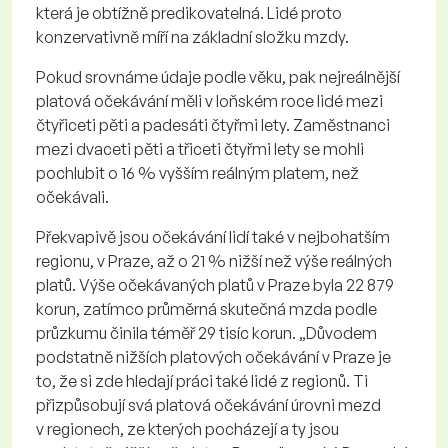
která je obtížně predikovatelná. Lidé proto
konzervativně míří na základní složku mzdy.
Pokud srovnáme údaje podle věku, pak nejreálnější
platová očekávání měli v loňském roce lidé mezi
čtyřiceti pěti a padesáti čtyřmi lety. Zaměstnanci
mezi dvaceti pěti a třiceti čtyřmi lety se mohli
pochlubit o 16 % vyšším reálným platem, než
očekávali.
Překvapivě jsou očekávání lidí také v nejbohatším
regionu, v Praze, až o 21 % nižší než výše reálných
platů. Výše očekávaných platů v Praze byla 22 879
korun, zatímco průměrná skutečná mzda podle
průzkumu činila téměř 29 tisíc korun. „Důvodem
podstatně nižších platových očekávání v Praze je
to, že si zde hledají práci také lidé z regionů. Ti
přizpůsobují svá platová očekávání úrovni mezd
v regionech, ze kterých pocházejí a ty jsou