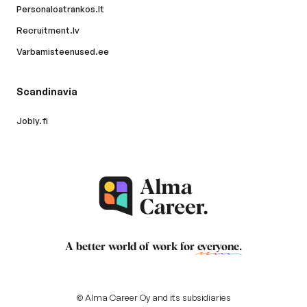
Personaloatrankos.lt
Recruitment.lv
Varbamisteenused.ee
Scandinavia
Jobly.fi
A better world of work for
everyone
.
© Alma Career Oy and its subsidiaries