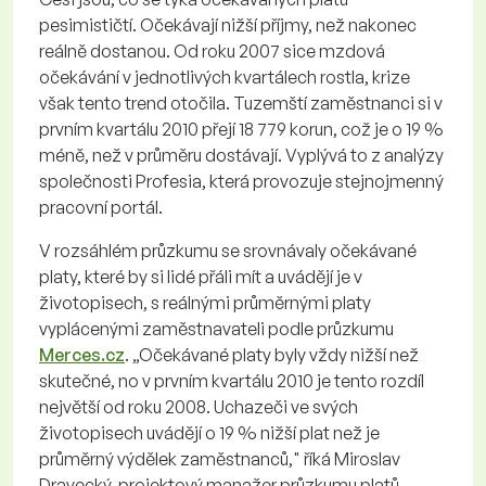
pesimističtí. Očekávají nižší příjmy, než nakonec
reálně dostanou. Od roku 2007 sice mzdová
očekávání v jednotlivých kvartálech rostla, krize
však tento trend otočila. Tuzemští zaměstnanci si v
prvním kvartálu 2010 přejí 18 779 korun, což je o 19 %
méně, než v průměru dostávají. Vyplývá to z analýzy
společnosti Profesia, která provozuje stejnojmenný
pracovní portál.
V rozsáhlém průzkumu se srovnávaly očekávané
platy, které by si lidé přáli mít a uvádějí je v
životopisech, s reálnými průměrnými platy
vyplácenými zaměstnavateli podle průzkumu
Merces.cz
. „Očekávané platy byly vždy nižší než
skutečné, no v prvním kvartálu 2010 je tento rozdíl
největší od roku 2008. Uchazeči ve svých
životopisech uvádějí o 19 % nižší plat než je
průměrný výdělek zaměstnanců," říká Miroslav
Dravecký, projektový manažer průzkumu platů