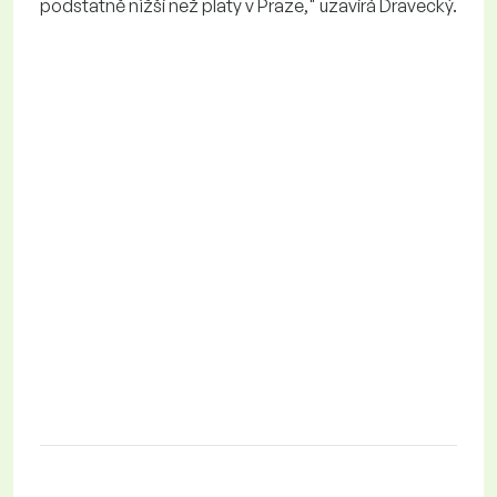
podstatně nižší než platy v Praze," uzavírá Dravecký.