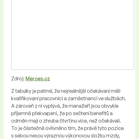
Zdroj:
Merces.cz
Z tabulky je patrné, že nejreálnější očekávaní měli
kvalifikovaní pracovníci a zaměstnanci ve službách.
A zároveň z ní vyplývá, že manažeři jsou obvykle
příjemně překvapeni, že po sečtení benefitů a
odměn mají o zhruba čtvrtinu více, než očekávali.
To je částečně ovlivněno tím, že právě tyto pozice
s sebou nesou výraznou výkonovou složku mzdy,