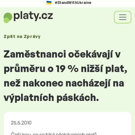
#StandWithUkraine
Zpět na
Zprávy
Zaměstnanci očekávají v
průměru o 19 % nižší plat,
než nakonec nacházejí na
výplatních páskách.
25.5.2010
Češi jsou, co se týká očekávaných platů