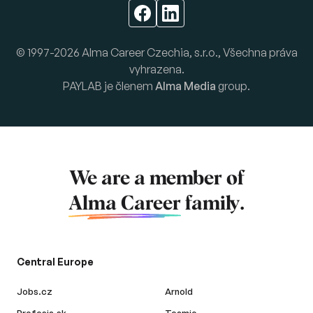
© 1997-2026 Alma Career Czechia, s.r.o., Všechna práva
vyhrazena.
PAYLAB je členem
Alma Media
group.
We are a member of
Alma Career
family.
Central Europe
Jobs.cz
Arnold
Profesia.sk
Teamio