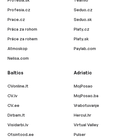
Profesia.cz
Seduo.cz
Prace.cz
Seduo.sk
Práca za rohom
Platy.cz
Práce za rohem
Platy.sk
Atmoskop
Paylab.com
Nelisa.com
Baltics
Adriatic
CVonline.lt
MojPosao
CV.lv
MojPosao.ba
CV.ee
Vrabotuvanje
Dirbam.lt
Hercul.hr
Visidarbi.lv
Virtual Valley
Otsintood.ee
Pulser